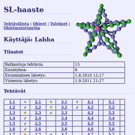
SL-haaste
Tehtävälista
Ohjeet
Tulokset
Ohjelmointiputka
Käyttäjä: Lahha
Tilastot
Ratkaistuja tehtäviä:
15
Ennätyksiä:
6
Ensimmäinen lähetys:
1.8.2010 12:17
Viimeisin lähetys:
1.9.2011 21:27
Tehtävät
1.1
★
2.1
★
3.1
✓
4.1
5.1
1.2
✓
2.2
★
3.2
✓
4.2
5.2
1.3
★
2.3
✓
3.3
4.3
5.3
1.4
✓
2.4
3.4
4.4
5.4
1.5
✓
2.5
3.5
4.5
5.5
1.6
✓
2.6
3.6
4.6
5.6
1.7
★
2.7
✓
3.7
4.7
5.7