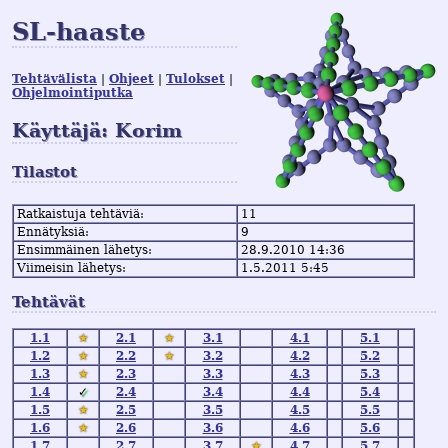
SL-haaste
Tehtävälista
Ohjeet
Tulokset
Ohjelmointiputka
Käyttäjä: Korim
Tilastot
Ratkaistuja tehtäviä:
11
Ennätyksiä:
9
Ensimmäinen lähetys:
28.9.2010 14:36
Viimeisin lähetys:
1.5.2011 5:45
Tehtävät
1.1
★
2.1
★
3.1
4.1
5.1
1.2
★
2.2
★
3.2
4.2
5.2
1.3
★
2.3
3.3
4.3
5.3
1.4
✓
2.4
3.4
4.4
5.4
1.5
★
2.5
3.5
4.5
5.5
1.6
★
2.6
3.6
4.6
5.6
1.7
2.7
3.7
★
4.7
5.7