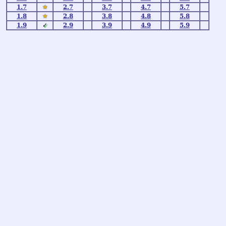
1.7
★
2.7
3.7
4.7
5.7
1.8
★
2.8
3.8
4.8
5.8
1.9
✓
2.9
3.9
4.9
5.9