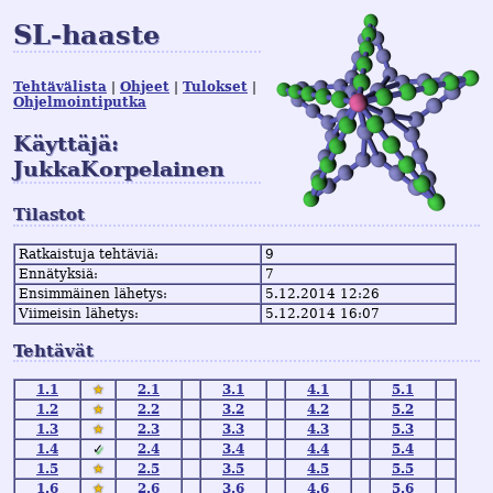
SL-haaste
Tehtävälista
Ohjeet
Tulokset
Ohjelmointiputka
Käyttäjä:
JukkaKorpelainen
Tilastot
Ratkaistuja tehtäviä:
9
Ennätyksiä:
7
Ensimmäinen lähetys:
5.12.2014 12:26
Viimeisin lähetys:
5.12.2014 16:07
Tehtävät
1.1
★
2.1
3.1
4.1
5.1
1.2
★
2.2
3.2
4.2
5.2
1.3
★
2.3
3.3
4.3
5.3
1.4
✓
2.4
3.4
4.4
5.4
1.5
★
2.5
3.5
4.5
5.5
1.6
★
2.6
3.6
4.6
5.6