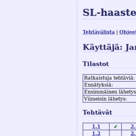
SL-haast
Tehtävälista
Ohjee
Käyttäjä: J
Tilastot
Ratkaistuja tehtäviä:
Ennätyksiä:
Ensimmäinen lähetys
Viimeisin lähetys:
Tehtävät
1.1
✓
2
1.2
2