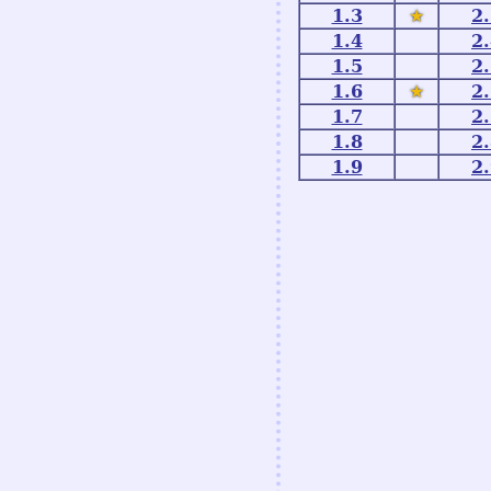
1.3
★
2
1.4
2
1.5
2
1.6
★
2
1.7
2
1.8
2
1.9
2