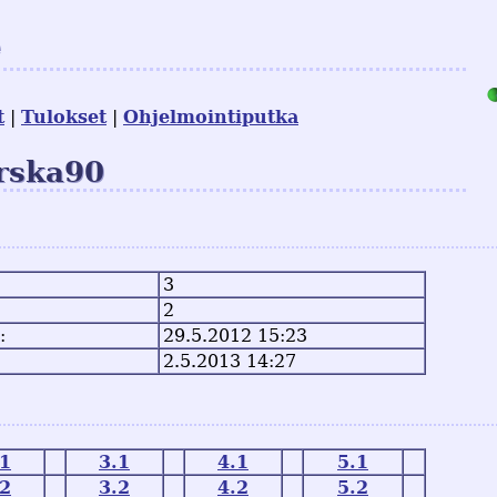
e
t
Tulokset
Ohjelmointiputka
arska90
3
2
:
29.5.2012 15:23
2.5.2013 14:27
.1
3.1
4.1
5.1
.2
3.2
4.2
5.2