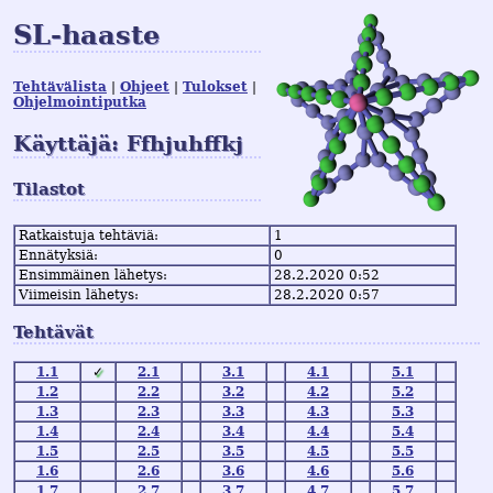
SL-haaste
Tehtävälista
Ohjeet
Tulokset
Ohjelmointiputka
Käyttäjä: Ffhjuhffkj
Tilastot
Ratkaistuja tehtäviä:
1
Ennätyksiä:
0
Ensimmäinen lähetys:
28.2.2020 0:52
Viimeisin lähetys:
28.2.2020 0:57
Tehtävät
1.1
✓
2.1
3.1
4.1
5.1
1.2
2.2
3.2
4.2
5.2
1.3
2.3
3.3
4.3
5.3
1.4
2.4
3.4
4.4
5.4
1.5
2.5
3.5
4.5
5.5
1.6
2.6
3.6
4.6
5.6
1.7
2.7
3.7
4.7
5.7