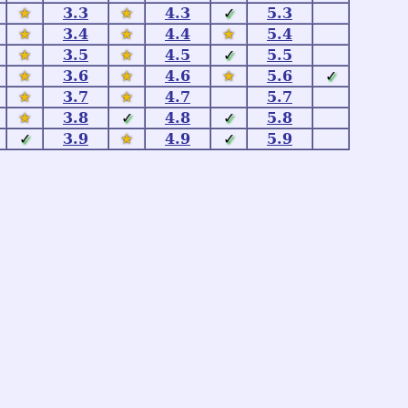
★
3.3
★
4.3
✓
5.3
★
3.4
★
4.4
★
5.4
★
3.5
★
4.5
✓
5.5
★
3.6
★
4.6
★
5.6
✓
★
3.7
★
4.7
5.7
★
3.8
✓
4.8
✓
5.8
✓
3.9
★
4.9
✓
5.9