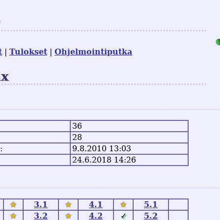
e
t
Tulokset
Ohjelmointiputka
ax
36
28
:
9.8.2010 13:03
24.6.2018 14:26
★
3.1
★
4.1
★
5.1
★
3.2
★
4.2
✓
5.2