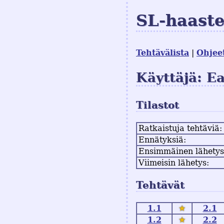
SL-haast
Tehtävälista
Ohjee
Käyttäjä: E
Tilastot
Ratkaistuja tehtäviä:
Ennätyksiä:
Ensimmäinen lähetys
Viimeisin lähetys:
Tehtävät
1.1
★
2.1
1.2
★
2.2