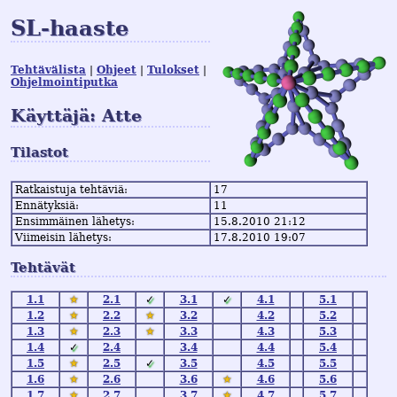
SL-haaste
Tehtävälista
Ohjeet
Tulokset
Ohjelmointiputka
Käyttäjä: Atte
Tilastot
Ratkaistuja tehtäviä:
17
Ennätyksiä:
11
Ensimmäinen lähetys:
15.8.2010 21:12
Viimeisin lähetys:
17.8.2010 19:07
Tehtävät
1.1
★
2.1
✓
3.1
✓
4.1
5.1
1.2
★
2.2
★
3.2
4.2
5.2
1.3
★
2.3
★
3.3
4.3
5.3
1.4
✓
2.4
3.4
4.4
5.4
1.5
★
2.5
✓
3.5
4.5
5.5
1.6
★
2.6
3.6
★
4.6
5.6
1.7
★
2.7
3.7
★
4.7
5.7