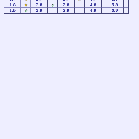
1.8
★
2.8
✓
3.8
4.8
5.8
1.9
✓
2.9
3.9
4.9
5.9