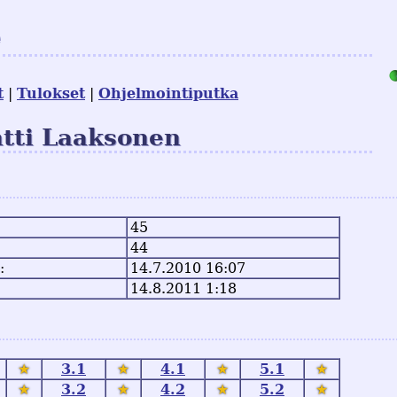
e
t
Tulokset
Ohjelmointiputka
ntti Laaksonen
45
44
:
14.7.2010 16:07
14.8.2011 1:18
★
3.1
★
4.1
★
5.1
★
★
3.2
★
4.2
★
5.2
★