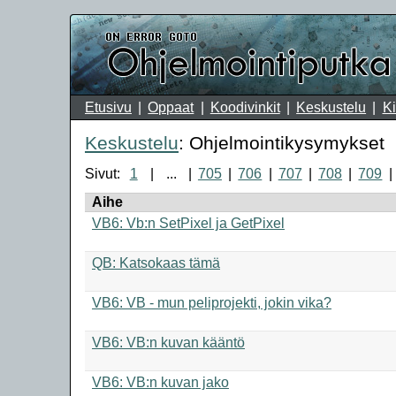
Etusivu
Oppaat
Koodivinkit
Keskustelu
Ki
Keskustelu
: Ohjelmointikysymykset
Sivut:
1
...
705
706
707
708
709
Aihe
VB6: Vb:n SetPixel ja GetPixel
QB: Katsokaas tämä
VB6: VB - mun peliprojekti, jokin vika?
VB6: VB:n kuvan kääntö
VB6: VB:n kuvan jako