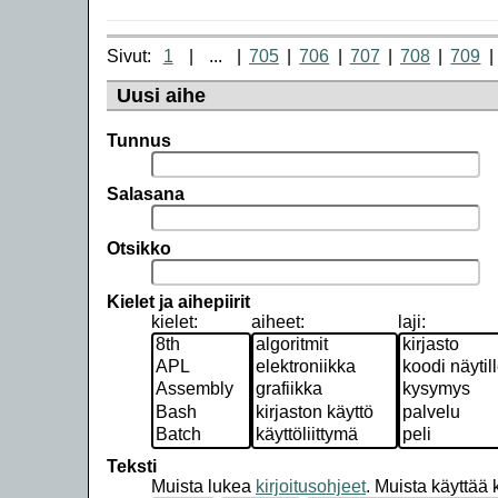
Sivut:
1
...
705
706
707
708
709
Uusi aihe
Tunnus
Salasana
Otsikko
Kielet ja aihepiirit
kielet:
aiheet:
laji:
Teksti
Muista lukea
kirjoitusohjeet
.
Muista käyttää ko