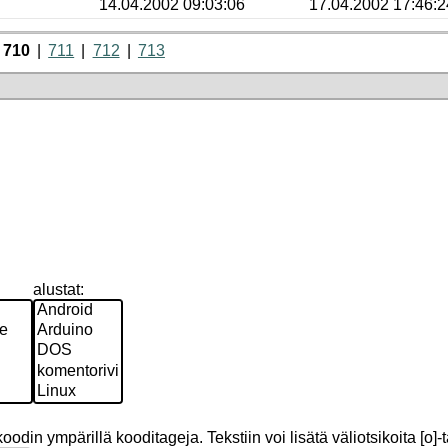
14.04.2002 09:03:06
17.04.2002 17:46:2
710
711
712
713
alustat:
odin ympärillä kooditageja. Tekstiin voi lisätä väliotsikoita [o]-t