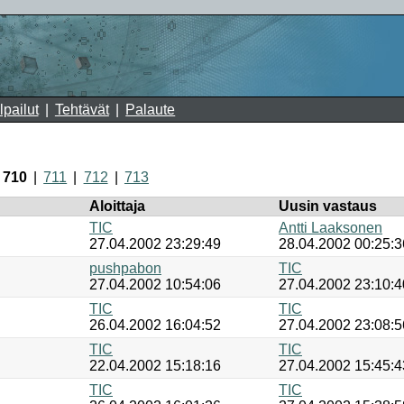
lpailut
Tehtävät
Palaute
710
711
712
713
Aloittaja
Uusin vastaus
TIC
Antti Laaksonen
27.04.2002 23:29:49
28.04.2002 00:25:3
pushpabon
TIC
27.04.2002 10:54:06
27.04.2002 23:10:4
TIC
TIC
26.04.2002 16:04:52
27.04.2002 23:08:5
TIC
TIC
22.04.2002 15:18:16
27.04.2002 15:45:4
TIC
TIC