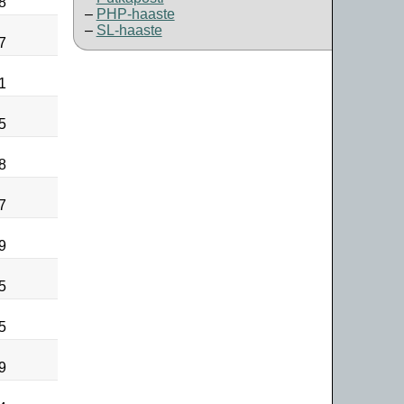
8
PHP-haaste
SL-haaste
7
1
5
8
7
9
5
5
9