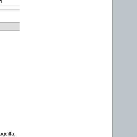
4
ageilla.