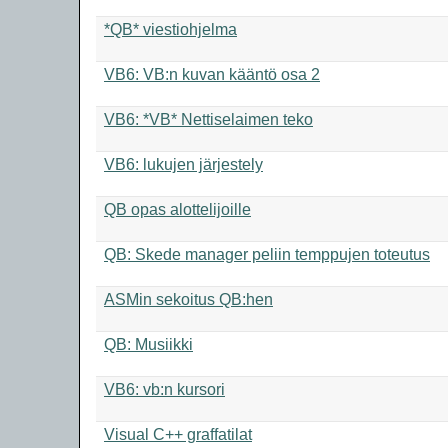
*QB* viestiohjelma
VB6: VB:n kuvan kääntö osa 2
VB6: *VB* Nettiselaimen teko
VB6: lukujen järjestely
QB opas alottelijoille
QB: Skede manager peliin temppujen toteutus
ASMin sekoitus QB:hen
QB: Musiikki
VB6: vb:n kursori
Visual C++ graffatilat