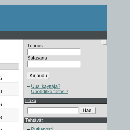
–
Tunnus
Salasana
Kirjaudu
6
Uusi käyttäjä?
0
Unohditko tietosi?
Haku
6
Hae!
3
Tehtävät
Putkaposti