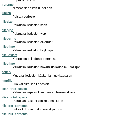
rename
Nimeää tiedoston uudelleen.
unlink
Poistaa tiedoston
filesize
Palauttaa tiedoston koon.
filetype
Palauttaa tiedoston tyypin.
fileperms
Palauttaa tiedoston oikeudet.
fileatime
Palauttaa tiedoston käyttöajan.
file_exists
Kertoo, onko tiedosto olemassa.
filectime
Palauttaa tiedoston hakemistotiedon muutosajan.
touch
Muuttaa tiedoston käyttö- ja muokkausajan
tmpfile
Luo väliaikaisen tiedoston
disk_free_space
Palauttaa vapaan tilan määrän hakemistossa
disk_total_space
Palauttaa hakemiston kokonaiskoon
file_get_contents
Lukee koko tiedoston merkkijonoon
file_put_contents