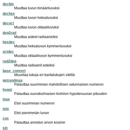
decbin
Muuttaa luvun binääriluvuksi
dechex
Muuttaa luvun heksaluvuksi
decoct
Muuttaa luvun oktaaliluvuksi
deg2rad
Muuttaa asteet radiaaneiksi
hexdec
Muuttaa heksaluvun kymmenluvuksi
octdec
Muuttaa oktaaliluvun kymmenluvuksi
rad2deg
Muuttaa radiaanit asteiksi
base_convert
Muuntaa lukuja eri kantalukujen välillä
getrandmax
Palauttaa suurimman mahdollisen satunnaisen numeron
hypot
Palauttaa suorakulmaisen kolmion hypotenuusan pituuden
max
Etsii suurimman numeron
min
Etsii pienimmän luvun
cos
Palauttaa annetun arvon kosinin
sin