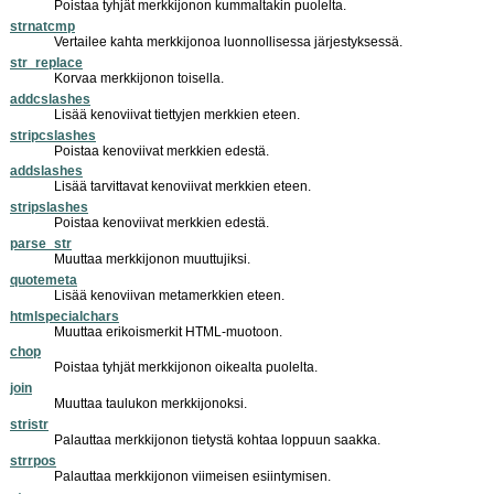
Poistaa tyhjät merkkijonon kummaltakin puolelta.
strnatcmp
Vertailee kahta merkkijonoa luonnollisessa järjestyksessä.
str_replace
Korvaa merkkijonon toisella.
addcslashes
Lisää kenoviivat tiettyjen merkkien eteen.
stripcslashes
Poistaa kenoviivat merkkien edestä.
addslashes
Lisää tarvittavat kenoviivat merkkien eteen.
stripslashes
Poistaa kenoviivat merkkien edestä.
parse_str
Muuttaa merkkijonon muuttujiksi.
quotemeta
Lisää kenoviivan metamerkkien eteen.
htmlspecialchars
Muuttaa erikoismerkit HTML-muotoon.
chop
Poistaa tyhjät merkkijonon oikealta puolelta.
join
Muuttaa taulukon merkkijonoksi.
stristr
Palauttaa merkkijonon tietystä kohtaa loppuun saakka.
strrpos
Palauttaa merkkijonon viimeisen esiintymisen.