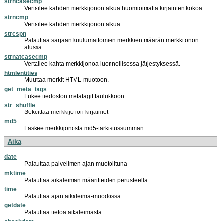
strncasecmp
Vertailee kahden merkkijonon alkua huomioimatta kirjainten kokoa.
strncmp
Vertailee kahden merkkijonon alkua.
strcspn
Palauttaa sarjaan kuulumattomien merkkien määrän merkkijonon
alussa.
strnatcasecmp
Vertailee kahta merkkijonoa luonnollisessa järjestyksessä.
htmlentities
Muuttaa merkit HTML-muotoon.
get_meta_tags
Lukee tiedoston metatagit taulukkoon.
str_shuffle
Sekoittaa merkkijonon kirjaimet
md5
Laskee merkkijonosta md5-tarkistussumman
Aika
date
Palauttaa palvelimen ajan muotoiltuna
mktime
Palauttaa aikaleiman määritteiden perusteella
time
Palauttaa ajan aikaleima-muodossa
getdate
Palauttaa tietoa aikaleimasta