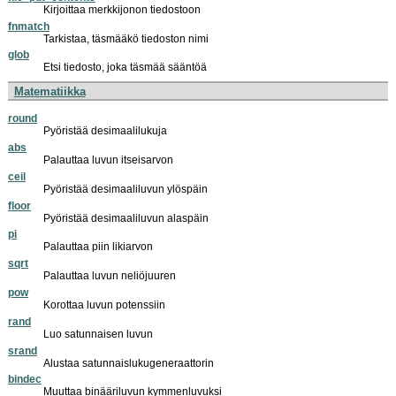
Kirjoittaa merkkijonon tiedostoon
fnmatch
Tarkistaa, täsmääkö tiedoston nimi
glob
Etsi tiedosto, joka täsmää sääntöä
Matematiikka
round
Pyöristää desimaalilukuja
abs
Palauttaa luvun itseisarvon
ceil
Pyöristää desimaaliluvun ylöspäin
floor
Pyöristää desimaaliluvun alaspäin
pi
Palauttaa piin likiarvon
sqrt
Palauttaa luvun neliöjuuren
pow
Korottaa luvun potenssiin
rand
Luo satunnaisen luvun
srand
Alustaa satunnaislukugeneraattorin
bindec
Muuttaa binääriluvun kymmenluvuksi