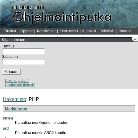
Etusivu
Oppaat
Koodivinkit
Keskustelu
Kilpailut
Tehtävät
Palaute
Kirjautuminen
–
Tunnus
Salasana
Kirjaudu
Uusi käyttäjä?
Unohditko tietosi?
Hakemisto
:
PHP
Merkkijonot
strlen
Palauttaa merkkijonon pituuden.
ord
Palauttaa merkin ASCII-koodin.