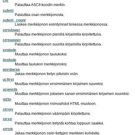
chr
Palauttaa ASCII-koodin merkin.
substr
Palauttaa osan merkkijonosta.
substr_count
Laskee merkkijonon esiintymiset toisessa merkkijonossa.
strtolower
Palauttaa merkkijonon pienillä kirjaimilla kirjoitettuna.
strtoupper
Palauttaa merkkijonon suurilla kirjaimilla kirjoitettuna.
explode
Muuttaa merkkijonon taulukoksi.
implode
Muuttaa taulukon merkkijonoksi.
wordwrap
Jakaa merkkijonon tietyn pituisiin osiin.
ucfirst
Muuttaa merkkijonon ensimmäisen kirjaimen suureksi.
ucwords
Muuttaa merkkijonon jokaisen sanan ensimmäisen kirjaimen suureksi.
nl2br
Muuttaa merkkijonon rivinvaihdot HTML-muotoon.
strrev
Palauttaa merkkijonon väärinpäin kirjoitettuna.
strstr
Palauttaa merkkijonon tietystä kohtaa loppuun saakka.
strtok
Jakaa merkkijonon osiin tiettyjen merkkien kohdalta.