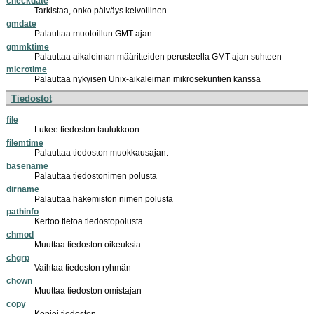
checkdate
Tarkistaa, onko päiväys kelvollinen
gmdate
Palauttaa muotoillun GMT-ajan
gmmktime
Palauttaa aikaleiman määritteiden perusteella GMT-ajan suhteen
microtime
Palauttaa nykyisen Unix-aikaleiman mikrosekuntien kanssa
Tiedostot
file
Lukee tiedoston taulukkoon.
filemtime
Palauttaa tiedoston muokkausajan.
basename
Palauttaa tiedostonimen polusta
dirname
Palauttaa hakemiston nimen polusta
pathinfo
Kertoo tietoa tiedostopolusta
chmod
Muuttaa tiedoston oikeuksia
chgrp
Vaihtaa tiedoston ryhmän
chown
Muuttaa tiedoston omistajan
copy
Kopioi tiedoston