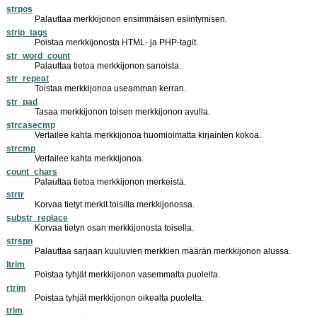
strpos
Palauttaa merkkijonon ensimmäisen esiintymisen.
strip_tags
Poistaa merkkijonosta HTML- ja PHP-tagit.
str_word_count
Palauttaa tietoa merkkijonon sanoista.
str_repeat
Toistaa merkkijonoa useamman kerran.
str_pad
Tasaa merkkijonon toisen merkkijonon avulla.
strcasecmp
Vertailee kahta merkkijonoa huomioimatta kirjainten kokoa.
strcmp
Vertailee kahta merkkijonoa.
count_chars
Palauttaa tietoa merkkijonon merkeistä.
strtr
Korvaa tietyt merkit toisilla merkkijonossa.
substr_replace
Korvaa tietyn osan merkkijonosta toisella.
strspn
Palauttaa sarjaan kuuluvien merkkien määrän merkkijonon alussa.
ltrim
Poistaa tyhjät merkkijonon vasemmalta puolelta.
rtrim
Poistaa tyhjät merkkijonon oikealta puolelta.
trim