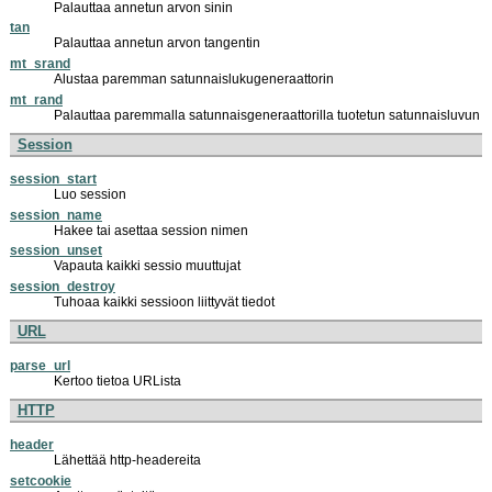
Palauttaa annetun arvon sinin
tan
Palauttaa annetun arvon tangentin
mt_srand
Alustaa paremman satunnaislukugeneraattorin
mt_rand
Palauttaa paremmalla satunnaisgeneraattorilla tuotetun satunnaisluvun
Session
session_start
Luo session
session_name
Hakee tai asettaa session nimen
session_unset
Vapauta kaikki sessio muuttujat
session_destroy
Tuhoaa kaikki sessioon liittyvät tiedot
URL
parse_url
Kertoo tietoa URLista
HTTP
header
Lähettää http-headereita
setcookie