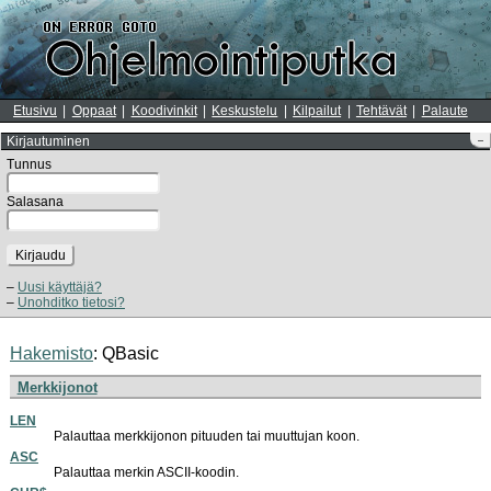
Etusivu
Oppaat
Koodivinkit
Keskustelu
Kilpailut
Tehtävät
Palaute
Kirjautuminen
–
Tunnus
Salasana
Kirjaudu
Uusi käyttäjä?
Unohditko tietosi?
Hakemisto
:
QBasic
Merkkijonot
LEN
Palauttaa merkkijonon pituuden tai muuttujan koon.
ASC
Palauttaa merkin ASCII-koodin.