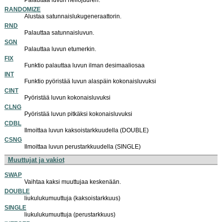
Palauttaa luvun neliöjuuren.
RANDOMIZE
Alustaa satunnaislukugeneraattorin.
RND
Palauttaa satunnaisluvun.
SGN
Palauttaa luvun etumerkin.
FIX
Funktio palauttaa luvun ilman desimaaliosaa
INT
Funktio pyöristää luvun alaspäin kokonaisluvuksi
CINT
Pyöristää luvun kokonaisluvuksi
CLNG
Pyöristää luvun pitkäksi kokonaisluvuksi
CDBL
Ilmoittaa luvun kaksoistarkkuudella (DOUBLE)
CSNG
Ilmoittaa luvun perustarkkuudella (SINGLE)
Muuttujat ja vakiot
SWAP
Vaihtaa kaksi muuttujaa keskenään.
DOUBLE
liukulukumuuttuja (kaksoistarkkuus)
SINGLE
liukulukumuuttuja (perustarkkuus)