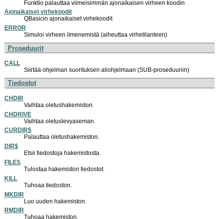
Funktio palauttaa viimeisimmän ajonaikaisen virheen koodin
Ajonaikaiset virhekoodit
QBasicin ajonaikaiset virhekoodit
ERROR
Simuloi virheen ilmenemistä (aiheuttaa virhetilanteen)
Proseduurit
CALL
Siirtää ohjelman suorituksen aliohjelmaan (SUB-proseduuriin)
Tiedostot
CHDIR
Vaihtaa oletushakemiston.
CHDRIVE
Vaihtaa oletuslevyaseman.
CURDIR$
Palauttaa oletushakemiston.
DIR$
Etsii tiedostoja hakemistosta.
FILES
Tulostaa hakemiston tiedostot.
KILL
Tuhoaa tiedoston.
MKDIR
Luo uuden hakemiston.
RMDIR
Tuhoaa hakemiston.