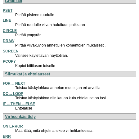
Grafiikka
PSET
Piirtää pisteen ruudulle
LINE
Piirtää ruudulle viivan haluttuun paikkaan
CIRCLE
Piirtää ympyrän
DRAW
Piirtää viivakuvion annettujen komentojen mukaisesti.
SCREEN
Valitsee käytettävän näyttötilan.
PCOPY
Kopioi bittitason toiselle.
Silmukat ja ehtolauseet
FOR ... NEXT
Toistaa käskylohkoa annetun muuttujan eri arvoilla.
DO ... LOOP
Toistaa käskylohkoa niin kauan kuin ehtolause on tosi.
IF ... THEN ... ELSE
Ehtolause
Virheenkäsittely
ON ERROR
Määrittää, mitä ohjelma tekee virhetilanteessa.
ERR