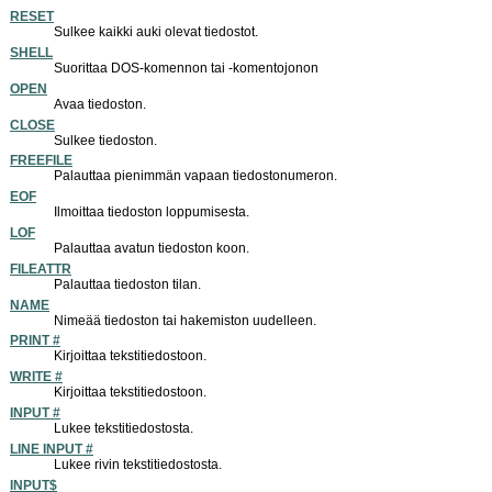
RESET
Sulkee kaikki auki olevat tiedostot.
SHELL
Suorittaa DOS-komennon tai -komentojonon
OPEN
Avaa tiedoston.
CLOSE
Sulkee tiedoston.
FREEFILE
Palauttaa pienimmän vapaan tiedostonumeron.
EOF
Ilmoittaa tiedoston loppumisesta.
LOF
Palauttaa avatun tiedoston koon.
FILEATTR
Palauttaa tiedoston tilan.
NAME
Nimeää tiedoston tai hakemiston uudelleen.
PRINT #
Kirjoittaa tekstitiedostoon.
WRITE #
Kirjoittaa tekstitiedostoon.
INPUT #
Lukee tekstitiedostosta.
LINE INPUT #
Lukee rivin tekstitiedostosta.
INPUT$