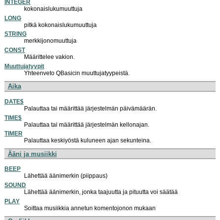
INTEGER
kokonaislukumuuttuja
LONG
pitkä kokonaislukumuuttuja
STRING
merkkijonomuuttuja
CONST
Määrittelee vakion.
Muuttujatyypit
Yhteenveto QBasicin muuttujatyypeistä.
Aika
DATE$
Palauttaa tai määrittää järjestelmän päivämäärän.
TIME$
Palauttaa tai määrittää järjestelmän kellonajan.
TIMER
Palauttaa keskiyöstä kuluneen ajan sekunteina.
Ääni ja musiikki
BEEP
Lähettää äänimerkin (piippaus)
SOUND
Lähettää äänimerkin, jonka taajuutta ja pituutta voi säätää
PLAY
Soittaa musiikkia annetun komentojonon mukaan