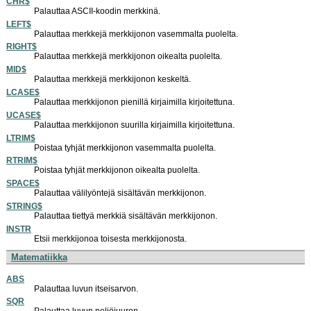
CHR$
Palauttaa ASCII-koodin merkkinä.
LEFT$
Palauttaa merkkejä merkkijonon vasemmalta puolelta.
RIGHT$
Palauttaa merkkejä merkkijonon oikealta puolelta.
MID$
Palauttaa merkkejä merkkijonon keskeltä.
LCASE$
Palauttaa merkkijonon pienillä kirjaimilla kirjoitettuna.
UCASE$
Palauttaa merkkijonon suurilla kirjaimilla kirjoitettuna.
LTRIM$
Poistaa tyhjät merkkijonon vasemmalta puolelta.
RTRIM$
Poistaa tyhjät merkkijonon oikealta puolelta.
SPACE$
Palauttaa välilyöntejä sisältävän merkkijonon.
STRING$
Palauttaa tiettyä merkkiä sisältävän merkkijonon.
INSTR
Etsii merkkijonoa toisesta merkkijonosta.
Matematiikka
ABS
Palauttaa luvun itseisarvon.
SQR