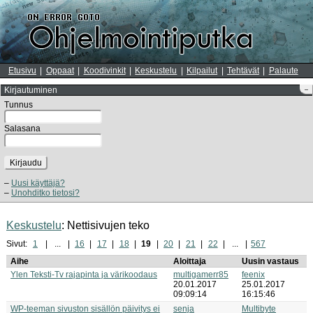
Etusivu
Oppaat
Koodivinkit
Keskustelu
Kilpailut
Tehtävät
Palaute
Kirjautuminen
–
Tunnus
Salasana
Kirjaudu
Uusi käyttäjä?
Unohditko tietosi?
Keskustelu
: Nettisivujen teko
Sivut:
1
...
16
17
18
19
20
21
22
...
567
Aihe
Aloittaja
Uusin vastaus
Ylen Teksti-Tv rajapinta ja värikoodaus
multigamerr85
feenix
20.01.2017
25.01.2017
09:09:14
16:15:46
WP-teeman sivuston sisällön päivitys ei
senja
Multibyte