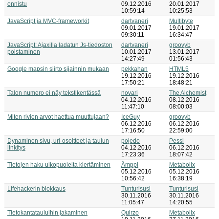
onnistu
09.12.2016
20.01.2017
10:59:14
10:25:53
JavaScript ja MVC-frameworkit
dartvaneri
Multibyte
09.01.2017
19.01.2017
09:30:11
16:34:47
JavaScript: Ajaxilla ladatun Js-tiedoston
dartvaneri
groovyb
poistaminen
10.01.2017
13.01.2017
14:27:49
01:56:43
Google mapsin siirto sijainnin mukaan
pekkahan
HTML5
19.12.2016
19.12.2016
17:50:21
18:48:21
Talon numero ei näy tekstikentässä
novari
The Alchemist
04.12.2016
08.12.2016
11:47:10
08:00:03
Miten rivien arvot haettua muuttujaan?
IceGuy
groovyb
06.12.2016
06.12.2016
17:16:50
22:59:00
Dynaminen sivu, url-osoitteet ja taulun
pojedo
Pessi
linkitys
04.12.2016
06.12.2016
17:23:36
18:07:42
Tietojen haku ulkopuolelta kiertäminen
Ämppi
Metabolix
05.12.2016
05.12.2016
10:56:42
16:38:19
Lifehackerin blokkaus
Tunturisusi
Tunturisusi
30.11.2016
30.11.2016
11:05:47
14:20:55
Tietokantatauluihin jakaminen
Quirzo
Metabolix