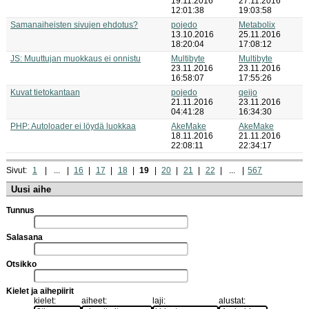
19.11.2016
27.11.2016
12:01:38
19:03:58
Samanaiheisten sivujen ehdotus?
pojedo
Metabolix
13.10.2016
25.11.2016
18:20:04
17:08:12
JS: Muuttujan muokkaus ei onnistu
Multibyte
Multibyte
23.11.2016
23.11.2016
16:58:07
17:55:26
Kuvat tietokantaan
pojedo
qeijo
21.11.2016
23.11.2016
04:41:28
16:34:30
PHP: Autoloader ei löydä luokkaa
AkeMake
AkeMake
18.11.2016
21.11.2016
22:08:11
22:34:17
Sivut:
1
...
16
17
18
19
20
21
22
...
567
Uusi aihe
Tunnus
Salasana
Otsikko
Kielet ja aihepiirit
kielet:
aiheet:
laji:
alustat: