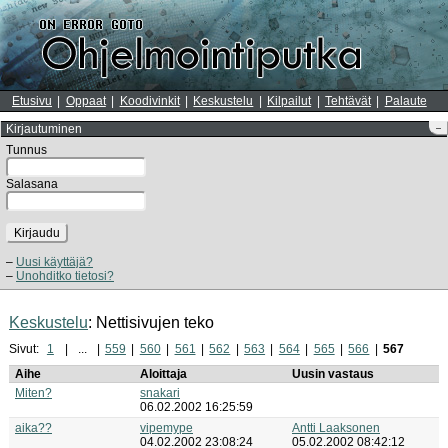
Etusivu
Oppaat
Koodivinkit
Keskustelu
Kilpailut
Tehtävät
Palaute
Kirjautuminen
–
Tunnus
Salasana
Kirjaudu
Uusi käyttäjä?
Unohditko tietosi?
Keskustelu
: Nettisivujen teko
Sivut:
1
...
559
560
561
562
563
564
565
566
567
Aihe
Aloittaja
Uusin vastaus
Miten?
snakari
06.02.2002 16:25:59
aika??
vipemype
Antti Laaksonen
04.02.2002 23:08:24
05.02.2002 08:42:12