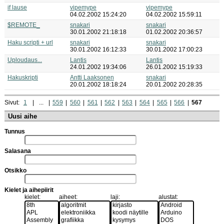
if lause
vipemype
vipemype
04.02.2002 15:24:20
04.02.2002 15:59:11
$REMOTE_
snakari
snakari
30.01.2002 21:18:18
01.02.2002 20:36:57
Haku scripti + url
snakari
snakari
30.01.2002 16:12:33
30.01.2002 17:00:23
Uploudaus...
Lantis
Lantis
24.01.2002 19:34:06
26.01.2002 15:19:33
Hakuskripti
Antti Laaksonen
snakari
20.01.2002 18:18:24
20.01.2002 20:28:35
Sivut:
1
...
559
560
561
562
563
564
565
566
567
Uusi aihe
Tunnus
Salasana
Otsikko
Kielet ja aihepiirit
kielet:
aiheet:
laji:
alustat: