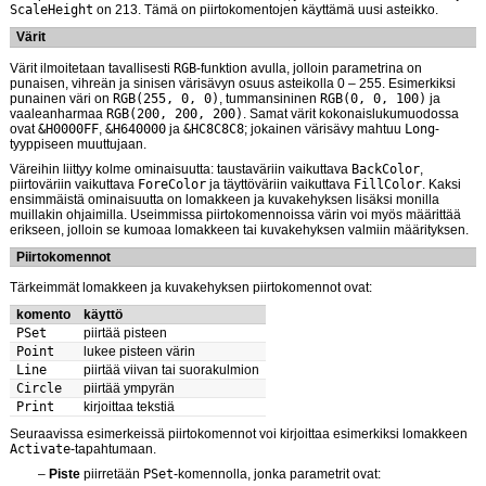
ScaleHeight
on 213. Tämä on piirtokomentojen käyttämä uusi asteikko.
Värit
Värit ilmoitetaan tavallisesti
RGB
-funktion avulla, jolloin parametrina on
punaisen, vihreän ja sinisen värisävyn osuus asteikolla 0 – 255. Esimerkiksi
punainen väri on
RGB(255, 0, 0)
, tummansininen
RGB(0, 0, 100)
ja
vaaleanharmaa
RGB(200, 200, 200)
. Samat värit kokonaislukumuodossa
ovat
&H0000FF
,
&H640000
ja
&HC8C8C8
; jokainen värisävy mahtuu
Long
-
tyyppiseen muuttujaan.
Väreihin liittyy kolme ominaisuutta: taustaväriin vaikuttava
BackColor
,
piirtoväriin vaikuttava
ForeColor
ja täyttöväriin vaikuttava
FillColor
. Kaksi
ensimmäistä ominaisuutta on lomakkeen ja kuvakehyksen lisäksi monilla
muillakin ohjaimilla. Useimmissa piirtokomennoissa värin voi myös määrittää
erikseen, jolloin se kumoaa lomakkeen tai kuvakehyksen valmiin määrityksen.
Piirtokomennot
Tärkeimmät lomakkeen ja kuvakehyksen piirtokomennot ovat:
komento
käyttö
PSet
piirtää pisteen
Point
lukee pisteen värin
Line
piirtää viivan tai suorakulmion
Circle
piirtää ympyrän
Print
kirjoittaa tekstiä
Seuraavissa esimerkeissä piirtokomennot voi kirjoittaa esimerkiksi lomakkeen
Activate
-tapahtumaan.
Piste
piirretään
PSet
-komennolla, jonka parametrit ovat: