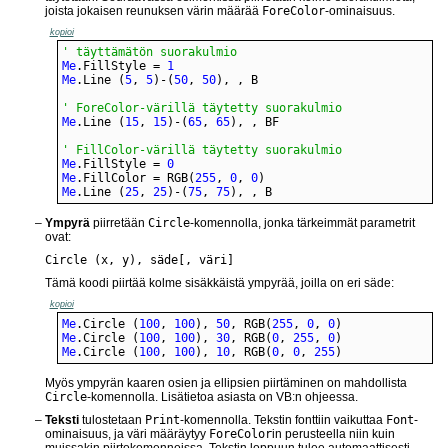
joista jokaisen reunuksen värin määrää
ForeColor
-ominaisuus.
kopioi
' täyttämätön suorakulmio
Me
.FillStyle = 
1
Me
.Line (
5
, 
5
)-(
50
, 
50
), , B
' ForeColor-värillä täytetty suorakulmio
Me
.Line (
15
, 
15
)-(
65
, 
65
), , BF
' FillColor-värillä täytetty suorakulmio
Me
.FillStyle = 
0
Me
.FillColor = RGB(
255
, 
0
, 
0
Me
.Line (
25
, 
25
)-(
75
, 
75
), , B
Ympyrä
piirretään
Circle
-komennolla, jonka tärkeimmät parametrit
ovat:
Circle (x, y), säde[, väri]
Tämä koodi piirtää kolme sisäkkäistä ympyrää, joilla on eri säde:
kopioi
Me
.Circle (
100
, 
100
), 
50
, RGB(
255
, 
0
, 
0
Me
.Circle (
100
, 
100
), 
30
, RGB(
0
, 
255
, 
0
Me
.Circle (
100
, 
100
), 
10
, RGB(
0
, 
0
, 
255
)
Myös ympyrän kaaren osien ja ellipsien piirtäminen on mahdollista
Circle
-komennolla. Lisätietoa asiasta on VB:n ohjeessa.
Teksti
tulostetaan
Print
-komennolla. Tekstin fonttiin vaikuttaa
Font
-
ominaisuus, ja väri määräytyy
ForeColor
in perusteella niin kuin
muissakin piirtokomennoissa. Tekstin loppuun tulee automaattisesti