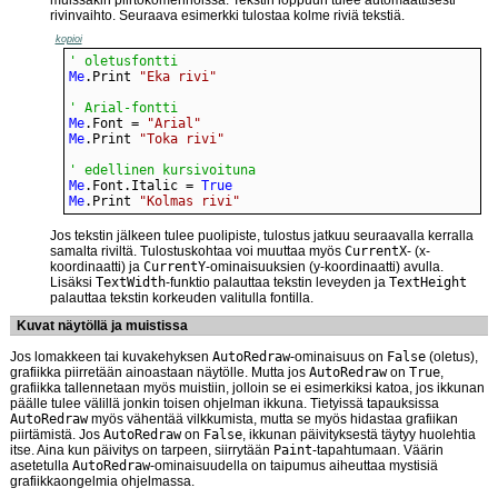
rivinvaihto. Seuraava esimerkki tulostaa kolme riviä tekstiä.
kopioi
' oletusfontti
Me
.Print 
"Eka rivi"
' Arial-fontti
Me
.Font = 
"Arial"
Me
.Print 
"Toka rivi"
' edellinen kursivoituna
Me
.Font.Italic = 
True
Me
.Print 
"Kolmas rivi"
Jos tekstin jälkeen tulee puolipiste, tulostus jatkuu seuraavalla kerralla
samalta riviltä. Tulostuskohtaa voi muuttaa myös
CurrentX
- (x-
koordinaatti) ja
CurrentY
-ominaisuuksien (y-koordinaatti) avulla.
Lisäksi
TextWidth
-funktio palauttaa tekstin leveyden ja
TextHeight
palauttaa tekstin korkeuden valitulla fontilla.
Kuvat näytöllä ja muistissa
Jos lomakkeen tai kuvakehyksen
AutoRedraw
-ominaisuus on
False
(oletus),
grafiikka piirretään ainoastaan näytölle. Mutta jos
AutoRedraw
on
True
,
grafiikka tallennetaan myös muistiin, jolloin se ei esimerkiksi katoa, jos ikkunan
päälle tulee välillä jonkin toisen ohjelman ikkuna. Tietyissä tapauksissa
AutoRedraw
myös vähentää vilkkumista, mutta se myös hidastaa grafiikan
piirtämistä. Jos
AutoRedraw
on
False
, ikkunan päivityksestä täytyy huolehtia
itse. Aina kun päivitys on tarpeen, siirrytään
Paint
-tapahtumaan. Väärin
asetetulla
AutoRedraw
-ominaisuudella on taipumus aiheuttaa mystisiä
grafiikkaongelmia ohjelmassa.