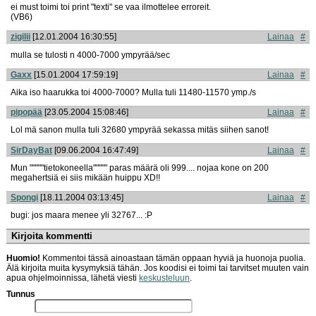
ei must toimi toi print "texti" se vaa ilmottelee erroreit.
(VB6)
zigilii
[12.01.2004 16:30:55]
Lainaa
#
mulla se tulosti n 4000-7000 ympyrää/sec
Gaxx
[15.01.2004 17:59:19]
Lainaa
#
Aika iso haarukka toi 4000-7000? Mulla tuli 11480-11570 ymp./s
pipopää
[23.05.2004 15:08:46]
Lainaa
#
Lol mä sanon mulla tuli 32680 ympyrää sekassa mitäs siihen sanot!
SirDayBat
[09.06.2004 16:47:49]
Lainaa
#
Mun """""tietokoneella""""" paras määrä oli 999.... nojaa kone on 200
megahertsiä ei siis mikään huippu XD!!
Spongi
[18.11.2004 03:13:45]
Lainaa
#
bugi: jos maara menee yli 32767... :P
Kirjoita kommentti
Huomio!
Kommentoi tässä ainoastaan tämän oppaan hyviä ja huonoja puolia.
Älä kirjoita muita kysymyksiä tähän. Jos koodisi ei toimi tai tarvitset muuten vain
apua ohjelmoinnissa, lähetä viesti
keskusteluun
.
Tunnus