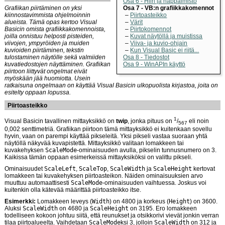
Osa 6 - Hiiri ja näppäimistö
Grafiikan piirtäminen on yksi
Osa 7 - VB:n grafiikkakomennot
kiinnostavimmista ohjelmoinnin
Piirtoasteikko
alueista. Tämä opas kertoo Visual
Värit
Basicin omista grafiikkakomennoista,
Piirtokomennot
joilla onnistuu helposti pisteiden,
Kuvat näytöllä ja muistissa
viivojen, ympyröiden ja muiden
Viiva- ja kuvio-ohjain
kuvioiden piirtäminen, tekstin
Kun Visual Basic ei riitä...
tulostaminen näytölle sekä valmiiden
Osa 8 - Tiedostot
kuvatiedostojen näyttäminen. Grafiikan
Osa 9 - WinAPIn käyttö
piirtoon liittyvät ongelmat eivät
myöskään jää huomiotta. Usein
ratkaisuna ongelmaan on käyttää Visual Basicin ulkopuolista kirjastoa, joita on
esitelty oppaan lopussa.
Piirtoasteikko
1
Visual Basicin tavallinen mittayksikkö on
twip
, jonka pituus on
/
eli noin
567
0,002 senttimetriä. Grafiikan piirtoon tämä mittayksikkö ei kuitenkaan sovellu
hyvin, vaan on parempi käyttää pikseleitä. Yksi pikseli vastaa suoraan yhtä
näytöllä näkyvää kuvapistettä. Mittayksikkö valitaan lomakkeen tai
kuvakehyksen
ScaleMode
-ominaisuuden avulla, pikselin tunnusnumero on 3.
Kaikissa tämän oppaan esimerkeissä mittayksiköksi on valittu pikseli.
Ominaisuudet
ScaleLeft
,
ScaleTop
,
ScaleWidth
ja
ScaleHeight
kertovat
lomakkeen tai kuvakehyksen piirtoasteikon. Näiden ominaisuuksien arvo
muuttuu automaattisesti
ScaleMode
-ominaisuuden vaihtuessa. Joskus voi
kuitenkin olla kätevää määrittää piirtoasteikko itse.
Esimerkki:
Lomakkeen leveys (
Width
) on 4800 ja korkeus (
Height
) on 3600.
Aluksi
ScaleWidth
on 4680 ja
ScaleHeight
on 3195. Ero lomakkeen
todelliseen kokoon johtuu siitä, että reunukset ja otsikkorivi vievät jonkin verran
tilaa piirtoalueelta. Vaihdetaan
ScaleMode
ksi 3, jolloin
ScaleWidth
on 312 ja