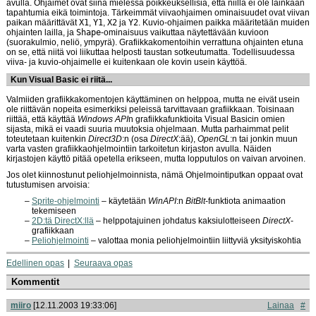
avulla. Ohjaimet ovat siinä mielessä poikkeuksellisia, että niillä ei ole lainkaan
tapahtumia eikä toimintoja. Tärkeimmät viivaohjaimen ominaisuudet ovat viivan
paikan määrittävät
X1
,
Y1
,
X2
ja
Y2
. Kuvio-ohjaimen paikka määritetään muiden
ohjainten lailla, ja
Shape
-ominaisuus vaikuttaa näytettävään kuvioon
(suorakulmio, neliö, ympyrä). Grafiikkakomentoihin verrattuna ohjainten etuna
on se, että niitä voi liikuttaa helposti taustan sotkeutumatta. Todellisuudessa
viiva- ja kuvio-ohjaimelle ei kuitenkaan ole kovin usein käyttöä.
Kun Visual Basic ei riitä...
Valmiiden grafiikkakomentojen käyttäminen on helppoa, mutta ne eivät usein
ole riittävän nopeita esimerkiksi peleissä tarvittavaan grafiikkaan. Toisinaan
riittää, että käyttää
Windows API
n grafiikkafunktioita Visual Basicin omien
sijasta, mikä ei vaadi suuria muutoksia ohjelmaan. Mutta parhaimmat pelit
toteutetaan kuitenkin
Direct3D
:n (osa
DirectX
:ää),
OpenGL
:n tai jonkin muun
varta vasten grafiikkaohjelmointiin tarkoitetun kirjaston avulla. Näiden
kirjastojen käyttö pitää opetella erikseen, mutta lopputulos on vaivan arvoinen.
Jos olet kiinnostunut peliohjelmoinnista, nämä Ohjelmointiputkan oppaat ovat
tutustumisen arvoisia:
Sprite-ohjelmointi
– käytetään
WinAPI
:n
BitBlt
-funktiota animaation
tekemiseen
2D:tä DirectX:llä
– helppotajuinen johdatus kaksiulotteiseen
DirectX
-
grafiikkaan
Peliohjelmointi
– valottaa monia peliohjelmointiin liittyviä yksityiskohtia
Edellinen opas
Seuraava opas
Kommentit
miiro
[12.11.2003 19:33:06]
Lainaa
#