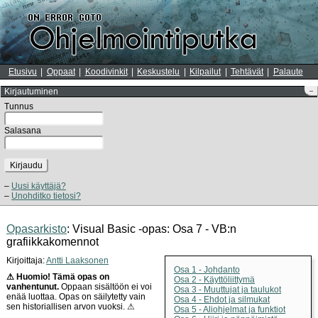
Etusivu
Oppaat
Koodivinkit
Keskustelu
Kilpailut
Tehtävät
Palaute
Kirjautuminen
–
Tunnus
Salasana
Kirjaudu
Uusi käyttäjä?
Unohditko tietosi?
Opasarkisto
: Visual Basic -opas: Osa 7 - VB:n
grafiikkakomennot
Kirjoittaja:
Antti Laaksonen
Osa 1 - Johdanto
⚠ Huomio! Tämä opas on
Osa 2 - Käyttöliittymä
vanhentunut.
Oppaan sisältöön ei voi
Osa 3 - Muuttujat ja taulukot
enää luottaa. Opas on säilytetty vain
Osa 4 - Ehdot ja silmukat
sen historiallisen arvon vuoksi. ⚠
Osa 5 - Aliohjelmat ja funktiot