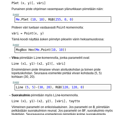
PSet (x, y)[, väri]
Punainen piste ohjelman vasempaan ylänurkkaan piirretään näin:
kopioi
Me
.PSet (
10
, 
10
), RGB(
255
, 
0
, 
0
)
Pisteen väri luetaan vastaavasti
Point
-komennolla:
väri = Point(x, y)
Tämä koodi näyttää äsken piirretyn pikselin värin heksamuodossa:
kopioi
MsgBox Hex(
Me
.Point(
10
, 
10
))
Viiva
piirretään
Line
-komennolla, jonka parametrit ovat:
Line (x1, y1)-(x2, y2)[, väri]
Ensimmäinen piste ilmaisee viivan aloituskohdan ja toinen piste
lopetuskohdan. Seuraava esimerkki piirtää viivan kohdasta (5, 5)
kohtaan (30, 20).
kopioi
Line (
5
, 
5
)-(
30
, 
20
), RGB(
120
, 
120
, 
0
)
Suorakulmio
piirretään myös
Line
-komennolla.
Line (x1, y1)-(x2, y2), [väri], taytto
Viimeinen parametri on erikoislaatuinen. Jos parametri on
B
, piirretään
pelkästään suorakulmion reunat. Jos parametri on
BF
, suorakulmio myös
täytetään. Seuraavassa esimerkissä piirretään kolme suorakulmiota,