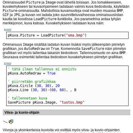
Ominaisuudet
Picture
ja
Image
ovat lähellä toisiaan. Jos lomakkeeseen,
kuvakehykseen tai kuvaohjaimeen ladataan valmis kuva tiedostosta, käytetään
Picture
-ominaisuutta. Mahdollisia kuvamuotoja ovat muiden muassa
BMP
,
GIF
ja
JPG
, ja kuvan voi ladata joko suunnitteluvaiheessa ominaisuuslistan
kautta tai koodissa
LoadPicture
-funktiolla. Jos parametrina antaa tyhjän
merkkijonon, kuva katoaa. Kuvakehykseen ladataan kuva näin:
kopioi
pKuva.Picture = LoadPicture(
"oma.bmp"
)
Ominaisuus
Image
sisältää ladatun kuvan lisäksi myös jälkeenpäin piirretyn
grafiikan, jos
AutoRedraw
on
True
. Komennolla
SavePicture
näin piirretyn
grafiikan voi myös tallentaa takaisin tiedostoon. Tallennusmuoto on aina
BMP
.
Seuraava esimerkki tallentaa tiedostoon kuvakehykseen piirretyn grafiikan.
kopioi
' tätä ilman tallennus ei onnistu
pKuva.AutoRedraw = 
True
' piirretään grafiikkaa
pKuva.Circle (
30
, 
30
), 
20
pKuva.Line (
30
, 
30
)-(
60
, 
60
), , B
' tallennetaan kuva
SavePicture pKuva.Image, 
"tuotos.bmp"
Viiva- ja kuvio-ohjain
Viivoja ja yksinkertaisia kuvioita voi esittää myös viiva- ja kuvio-ohjainten