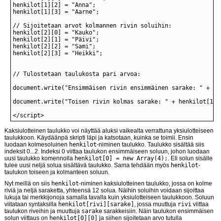
</script>
Kaksiulotteinen taulukko voi näyttää aluksi vaikealta verrattuna yksiulotteiseen
taulukkoon. Käydäänpä skripti läpi ja katsotaan, kuinka se toimii. Ensin
luodaan kolmesoluinen
henkilot
-niminen taulukko. Taulukko sisältää siis
indeksit 0...2. Indeksi 0 viittaa taulukon ensimmäiseen soluun, johon luodaan
uusi taulukko komennolla
henkilot[0] = new Array(4);
. Eli solun sisälle
tulee uusi neljä solua sisältävä taulukko. Sama tehdään myös
henkilot
-
taulukon toiseen ja kolmanteen soluun.
Nyt meillä on siis
henkilot
-niminen kaksiulotteinen taulukko, jossa on kolme
riviä ja neljä saraketta, yhteensä 12 solua. Näihin soluihin voidaan sijoittaa
lukuja tai merkkijonoja samalla tavalla kuin yksiulotteiseen taulukkoon. Soluun
viitataan syntaksilla
henkilot[rivi][sarake]
, jossa muuttuja
rivi
viittaa
taulukon riveihin ja muuttuja
sarake
sarakkeisiin. Näin taulukon ensimmäisen
solun viittaus on
henkilot[0][0]
ja siihen sijoitetaan arvo tutulla