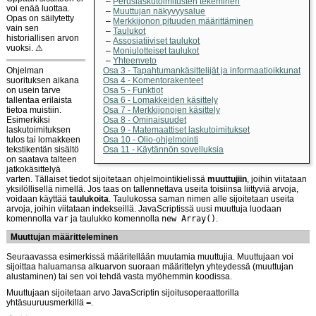
Peruslaskutoimitusten tekeminen
voi enää luottaa.
Muuttujan näkyvyysalue
Opas on säilytetty
Merkkijonon pituuden määrittäminen
vain sen
Taulukot
historiallisen arvon
Assosiatiiviset taulukot
vuoksi. ⚠
Moniulotteiset taulukot
Yhteenveto
Ohjelman
Osa 3 - Tapahtumankäsittelijät ja informaatioikkunat
suorituksen aikana
Osa 4 - Komentorakenteet
on usein tarve
Osa 5 - Funktiot
tallentaa erilaista
Osa 6 - Lomakkeiden käsittely
tietoa muistiin.
Osa 7 - Merkkijonojen käsittely
Esimerkiksi
Osa 8 - Ominaisuudet
laskutoimituksen
Osa 9 - Matemaattiset laskutoimitukset
tulos tai lomakkeen
Osa 10 - Olio-ohjelmointi
tekstikentän sisältö
Osa 11 - Käytännön sovelluksia
on saatava talteen
jatkokäsittelyä
varten. Tällaiset tiedot sijoitetaan ohjelmointikielissä
muuttujiin
, joihin viitataan
yksilöllisellä nimellä. Jos taas on tallennettava useita toisiinsa liittyviä arvoja,
voidaan käyttää
taulukoita
. Taulukossa saman nimen alle sijoitetaan useita
arvoja, joihin viitataan indekseillä. JavaScriptissä uusi muuttuja luodaan
komennolla
var
ja taulukko komennolla
new Array()
.
Muuttujan määritteleminen
Seuraavassa esimerkissä määritellään muutamia muuttujia. Muuttujaan voi
sijoittaa haluamansa alkuarvon suoraan määrittelyn yhteydessä (muuttujan
alustaminen) tai sen voi tehdä vasta myöhemmin koodissa.
Muuttujaan sijoitetaan arvo JavaScriptin sijoitusoperaattorilla
yhtäsuuruusmerkillä
=
.