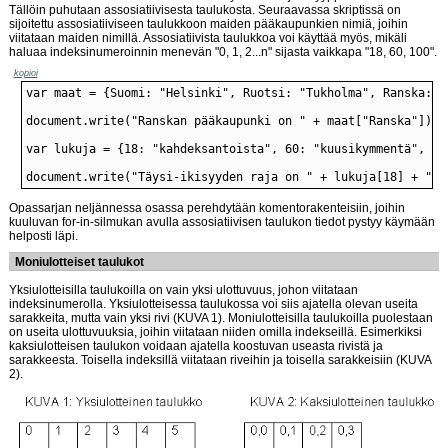
Tällöin puhutaan assosiatiivisesta taulukosta. Seuraavassa skriptissä on
sijoitettu assosiatiiviseen taulukkoon maiden pääkaupunkien nimiä, joihin
viitataan maiden nimillä. Assosiatiivista taulukkoa voi käyttää myös, mikäli
haluaa indeksinumeroinnin menevän "0, 1, 2...n" sijasta vaikkapa "18, 60, 100".
kopioi
document.write("Täysi-ikisyyden raja on " + lukuja[18] + " v
Opassarjan neljännessa osassa perehdytään komentorakenteisiin, joihin
kuuluvan for-in-silmukan avulla assosiatiivisen taulukon tiedot pystyy käymään
helposti läpi.
Moniulotteiset taulukot
Yksiulotteisilla taulukoilla on vain yksi ulottuvuus, johon viitataan
indeksinumerolla. Yksiulotteisessa taulukossa voi siis ajatella olevan useita
sarakkeita, mutta vain yksi rivi (KUVA 1). Moniulotteisilla taulukoilla puolestaan
on useita ulottuvuuksia, joihin viitataan niiden omilla indekseillä. Esimerkiksi
kaksiulotteisen taulukon voidaan ajatella koostuvan useasta rivistä ja
sarakkeesta. Toisella indeksillä viitataan riveihin ja toisella sarakkeisiin (KUVA
2).