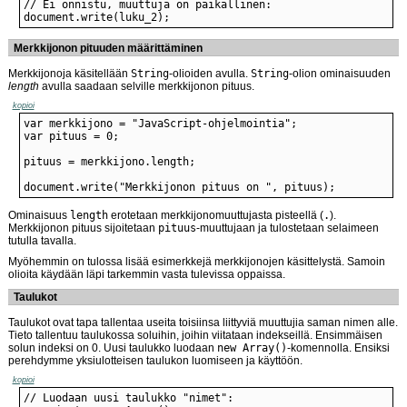
document.write(luku_2);
Merkkijonon pituuden määrittäminen
Merkkijonoja käsitellään
String
-olioiden avulla.
String
-olion ominaisuuden
length
avulla saadaan selville merkkijonon pituus.
kopioi
document.write("Merkkijonon pituus on ", pituus);
Ominaisuus
length
erotetaan merkkijonomuuttujasta pisteellä (
.
).
Merkkijonon pituus sijoitetaan
pituus
-muuttujaan ja tulostetaan selaimeen
tutulla tavalla.
Myöhemmin on tulossa lisää esimerkkejä merkkijonojen käsittelystä. Samoin
olioita käydään läpi tarkemmin vasta tulevissa oppaissa.
Taulukot
Taulukot ovat tapa tallentaa useita toisiinsa liittyviä muuttujia saman nimen alle.
Tieto tallentuu taulukossa soluihin, joihin viitataan indekseillä. Ensimmäisen
solun indeksi on 0. Uusi taulukko luodaan
new Array()
-komennolla. Ensiksi
perehdymme yksiulotteisen taulukon luomiseen ja käyttöön.
kopioi