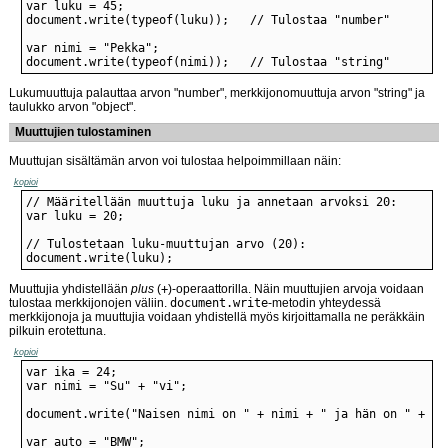
document.write(typeof(nimi));	// Tulostaa "string"
Lukumuuttuja palauttaa arvon "number", merkkijonomuuttuja arvon "string" ja
taulukko arvon "object".
Muuttujien tulostaminen
Muuttujan sisältämän arvon voi tulostaa helpoimmillaan näin:
kopioi
document.write(luku);
Muuttujia yhdistellään
plus
(
+
)-operaattorilla. Näin muuttujien arvoja voidaan
tulostaa merkkijonojen väliin.
document.write
-metodin yhteydessä
merkkijonoja ja muuttujia voidaan yhdistellä myös kirjoittamalla ne peräkkäin
pilkuin erotettuna.
kopioi