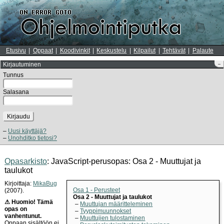
Etusivu
Oppaat
Koodivinkit
Keskustelu
Kilpailut
Tehtävät
Palaute
Kirjautuminen
–
Tunnus
Salasana
Kirjaudu
Uusi käyttäjä?
Unohditko tietosi?
Opasarkisto
: JavaScript-perusopas: Osa 2 - Muuttujat ja
taulukot
Kirjoittaja:
MikaBug
Osa 1 - Perusteet
(2007).
Osa 2 - Muuttujat ja taulukot
⚠ Huomio! Tämä
Muuttujan määritteleminen
opas on
Tyyppimuunnokset
vanhentunut.
Muuttujien tulostaminen
Oppaan sisältöön ei