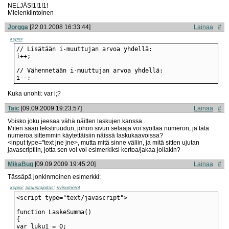
NELJÄS!1!1!1!
Mielenkiintoinen
Jorgga
[22.01.2008 16:33:44]
Lainaa
#
kopioi
i--;
Kuka unohti: var i;?
Taic
[09.09.2009 19:23:57]
Lainaa
#
Voisko joku jeesaa vähä näitten laskujen kanssa..
Miten saan tekstiruudun, johon sivun selaaja voi syöttää numeron, ja tätä
numeroa sittemmin käytettäisiin näissä laskukaavoissa?
<input type="text jne jne>, mutta mitä sinne väliin, ja mitä sitten ujutan
javascriptiin, jotta sen voi voi esimerkiksi kertoa/jakaa jollakin?
MikaBug
[09.09.2009 19:45:20]
Lainaa
#
Tässäpä jonkinmoinen esimerkki:
kopioi
;
pituusrajoitus
;
rivinumerot