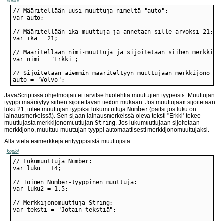
kopioi
auto = "Volvo";
JavaScriptissä ohjelmoijan ei tarvitse huolehtia muuttujien tyypeistä. Muuttujan
tyyppi määräytyy siihen sijoitettavan tiedon mukaan. Jos muuttujaan sijoitetaan
luku 21, tulee muuttujan tyypiksi lukumuuttuja
Number
(paitsi jos luku on
lainausmerkeissä). Sen sijaan lainausmerkeissä oleva teksti "Erkki" tekee
muuttujasta merkkijonomuuttujan
String
. Jos lukumuuttujaan sijoitetaan
merkkijono, muuttuu muuttujan tyyppi automaattisesti merkkijonomuuttujaksi.
Alla vielä esimerkkejä erityyppisistä muuttujista.
kopioi