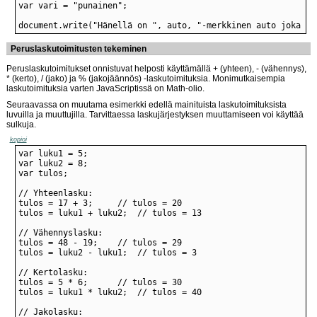
document.write("Hänellä on ", auto, "-merkkinen auto joka on
Peruslaskutoimitusten tekeminen
Peruslaskutoimitukset onnistuvat helposti käyttämällä + (yhteen), - (vähennys),
* (kerto), / (jako) ja % (jakojäännös) -laskutoimituksia. Monimutkaisempia
laskutoimituksia varten JavaScriptissä on Math-olio.
Seuraavassa on muutama esimerkki edellä mainituista laskutoimituksista
luvuilla ja muuttujilla. Tarvittaessa laskujärjestyksen muuttamiseen voi käyttää
sulkuja.
kopioi