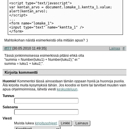
</form>
Mahtoikohan näistä esimerkeistä olla mitään apua? :)
iff77
[30.05.2010 11:49:35]
Lainaa
#
Tässä jonkinmoisessa esimerkissä pitäisi ehkä olla
"summa = Number(luku1) + Number(luku2);" ei "
summa = luku1 + luku2;".
Kirjoita kommentti
Huomio!
Kommentoi tässä ainoastaan tämän oppaan hyviä ja huonoja puolia.
Älä kirjoita muita kysymyksiä tähän. Jos koodisi ei toimi tai tarvitset muuten vain
apua ohjelmoinnissa, lähetä viesti
keskusteluun
.
Tunnus
Salasana
Viesti
Muista lukea
kirjoitusohjeet
.
Linkki
Lainaus