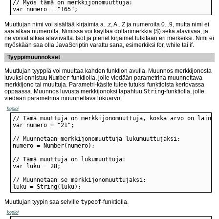
var numero = "165";
Muuttujan nimi voi sisältää kirjaimia a...z, A...Z ja numeroita 0...9, mutta nimi ei
saa alkaa numerolla. Nimissä voi käyttää dollarimerkkiä ($) sekä alaviivaa, ja
ne voivat alkaa alaviivalla. Isot ja pienet kirjaimet tulkitaan eri merkeiksi. Nimi ei
myöskään saa olla JavaScriptin varattu sana, esimerkiksi for, while tai if.
Tyyppimuunnokset
Muuttujan tyyppiä voi muuttaa kahden funktion avulla. Muunnos merkkijonosta
luvuksi onnistuu
Number
-funktiolla, jolle viedään parametrina muunnettava
merkkijono tai muuttuja. Parametri-käsite tulee tutuksi funktioista kertovassa
oppaassa. Muunnos luvusta merkkijonoksi tapahtuu
String
-funktiolla, jolle
viedään parametrina muunnettava lukuarvo.
kopioi
luku = String(luku);
Muuttujan tyypin saa selville
typeof
-funktiolla.
kopioi