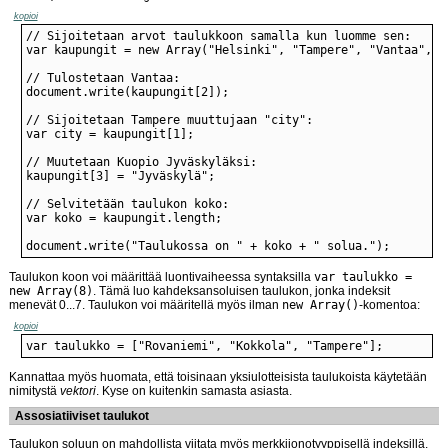
kopioi
document.write("Taulukossa on " + koko + " solua.");
Taulukon koon voi määrittää luontivaiheessa syntaksilla
var taulukko =
new Array(8)
. Tämä luo kahdeksansoluisen taulukon, jonka indeksit
menevät 0...7. Taulukon voi määritellä myös ilman
new Array()
-komentoa:
kopioi
var taulukko = ["Rovaniemi", "Kokkola", "Tampere"];
Kannattaa myös huomata, että toisinaan yksiulotteisista taulukoista käytetään
nimitystä
vektori
. Kyse on kuitenkin samasta asiasta.
Assosiatiiviset taulukot
Taulukon soluun on mahdollista viitata myös merkkijonotyyppisellä indeksillä.