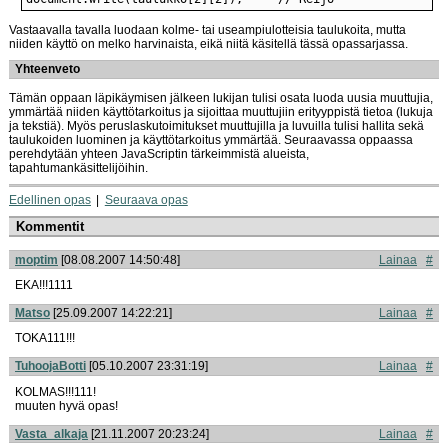
Vastaavalla tavalla luodaan kolme- tai useampiulotteisia taulukoita, mutta
niiden käyttö on melko harvinaista, eikä niitä käsitellä tässä opassarjassa.
Yhteenveto
Tämän oppaan läpikäymisen jälkeen lukijan tulisi osata luoda uusia muuttujia,
ymmärtää niiden käyttötarkoitus ja sijoittaa muuttujiin erityyppistä tietoa (lukuja
ja tekstiä). Myös peruslaskutoimitukset muuttujilla ja luvuilla tulisi hallita sekä
taulukoiden luominen ja käyttötarkoitus ymmärtää. Seuraavassa oppaassa
perehdytään yhteen JavaScriptin tärkeimmistä alueista,
tapahtumankäsittelijöihin.
Edellinen opas
Seuraava opas
Kommentit
moptim
[08.08.2007 14:50:48]
Lainaa
#
EKA!!!1111
Matso
[25.09.2007 14:22:21]
Lainaa
#
TOKA111!!!
TuhoojaBotti
[05.10.2007 23:31:19]
Lainaa
#
KOLMAS!!!111!
muuten hyvä opas!
Vasta_alkaja
[21.11.2007 20:23:24]
Lainaa
#