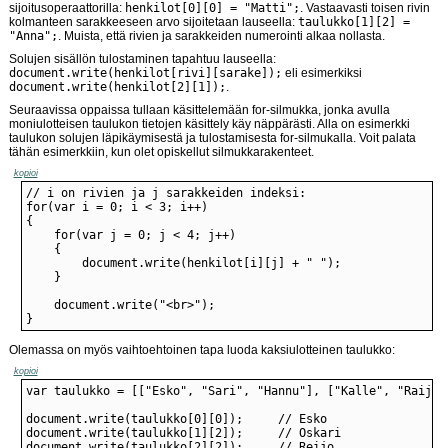
sijoitusoperaattorilla:
henkilot[0][0] = "Matti";
. Vastaavasti toisen rivin
kolmanteen sarakkeeseen arvo sijoitetaan lauseella:
taulukko[1][2] =
"Anna";
. Muista, että rivien ja sarakkeiden numerointi alkaa nollasta.
Solujen sisällön tulostaminen tapahtuu lauseella:
document.write(henkilot[rivi][sarake]);
eli esimerkiksi
document.write(henkilot[2][1]);
.
Seuraavissa oppaissa tullaan käsittelemään for-silmukka, jonka avulla
moniulotteisen taulukon tietojen käsittely käy näppärästi. Alla on esimerkki
taulukon solujen läpikäymisestä ja tulostamisesta for-silmukalla. Voit palata
tähän esimerkkiin, kun olet opiskellut silmukkarakenteet.
kopioi
}
Olemassa on myös vaihtoehtoinen tapa luoda kaksiulotteinen taulukko:
kopioi
document.write(taulukko[2][2]);		// Reijo