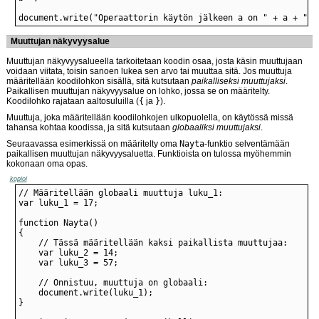
document.write("Operaattorin käytön jälkeen a on " + a + " j
Muuttujan näkyvyysalue
Muuttujan näkyvyysalueella tarkoitetaan koodin osaa, josta käsin muuttujaan
voidaan viitata, toisin sanoen lukea sen arvo tai muuttaa sitä. Jos muuttuja
määritellään koodilohkon sisällä, sitä kutsutaan
paikalliseksi muuttujaksi
.
Paikallisen muuttujan näkyvyysalue on lohko, jossa se on määritelty.
Koodilohko rajataan aaltosuluilla (
{
ja
}
).
Muuttuja, joka määritellään koodilohkojen ulkopuolella, on käytössä missä
tahansa kohtaa koodissa, ja sitä kutsutaan
globaaliksi muuttujaksi
.
Seuraavassa esimerkissä on määritelty oma
Nayta
-funktio selventämään
paikallisen muuttujan näkyvyysaluetta. Funktioista on tulossa myöhemmin
kokonaan oma opas.
kopioi