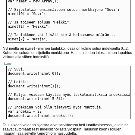
nimet[2] = "Katja";
Nyt meillä on
nimet
-niminen taulukko, jossa on kolme solua indekseillä 0...2.
Kuhunkin soluun on sijoitettu merkkijono. Halutun tiedon tulostaminen tapahtuu
viittaamalla siihen indeksillä.
kopioi
document.write(nimet[indeksi]);
Taulukkoon voidaan sijoittaa arvot tarvittaessa heti luontivaiheessa, jolloin ne
saavat automaattisesti indeksit nollasta ylöspäin. Taulukon koon (solujen
määrän) saa selville
length
-ominaisuudella.