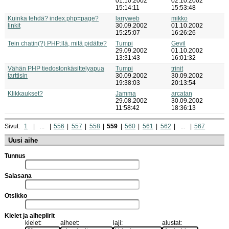
01.10.2002
02.10.2002
15:14:11
15:53:48
Kuinka tehdä? index.php=page?
larryweb
mikko
linkit
30.09.2002
01.10.2002
15:25:07
16:26:26
Tein chatin(?) PHP:llä, mitä pidätte?
Tumpi
Gevil
29.09.2002
01.10.2002
13:31:43
16:01:32
Vähän PHP tiedostonkäsittelyapua
Tumpi
trinit
tarttisin
30.09.2002
30.09.2002
19:38:03
20:13:54
Klikkaukset?
Jamma
arcatan
29.08.2002
30.09.2002
11:58:42
18:36:13
Sivut:
1
...
556
557
558
559
560
561
562
...
567
Uusi aihe
Tunnus
Salasana
Otsikko
Kielet ja aihepiirit
kielet:
aiheet:
laji:
alustat: