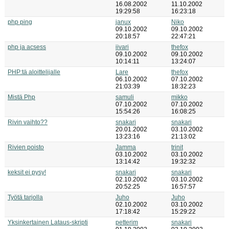
16.08.2002
11.10.2002
19:29:58
16:23:18
php ping
janux
Niko
09.10.2002
09.10.2002
20:18:57
22:47:21
php ja acsess
iivari
thefox
09.10.2002
09.10.2002
10:14:11
13:24:07
PHP:tä aloittelijalle
Lare
thefox
06.10.2002
07.10.2002
21:03:39
18:32:23
Mistä Php
samuli
mikko
07.10.2002
07.10.2002
15:54:26
16:08:25
Rivin vaihto??
snakari
snakari
20.01.2002
03.10.2002
13:23:16
21:13:02
Rivien poisto
Jamma
trinit
03.10.2002
03.10.2002
13:14:42
19:32:32
keksit ei pysy!
snakari
snakari
02.10.2002
03.10.2002
20:52:25
16:57:57
Työtä tarjolla
Juho
Juho
02.10.2002
03.10.2002
17:18:42
15:29:22
Yksinkertainen Lataus-skripti
petterim
snakari