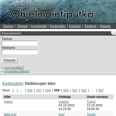
Etusivu
Oppaat
Koodivinkit
Keskustelu
Kilpailut
Tehtävät
Palaute
Kirjautuminen
–
Tunnus
Salasana
Kirjaudu
Uusi käyttäjä?
Unohditko tietosi?
Keskustelu
: Nettisivujen teko
Sivut:
1
...
556
557
558
559
560
561
562
...
567
Aihe
Aloittaja
Uusin vastaus
gallup
snakari
Tumpi
03.10.2002
13.10.2002
14:24:30
18:56:30
Mitä syöt
mgv
Tumpi