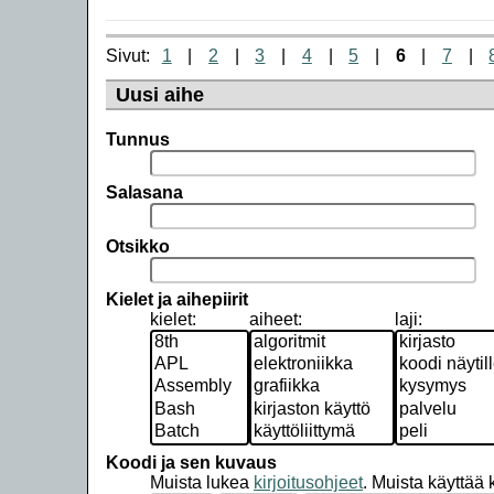
Sivut:
1
2
3
4
5
6
7
Uusi aihe
Tunnus
Salasana
Otsikko
Kielet ja aihepiirit
kielet:
aiheet:
laji:
Koodi ja sen kuvaus
Muista lukea
kirjoitusohjeet
.
Muista käyttää ko