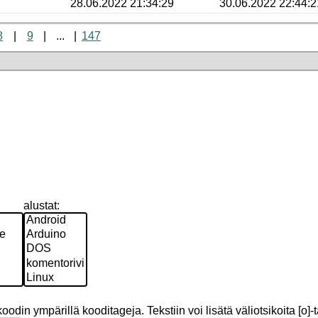
28.06.2022 21:34:29
30.06.2022 22:44:2
8
9
...
147
alustat:
odin ympärillä kooditageja. Tekstiin voi lisätä väliotsikoita [o]-t