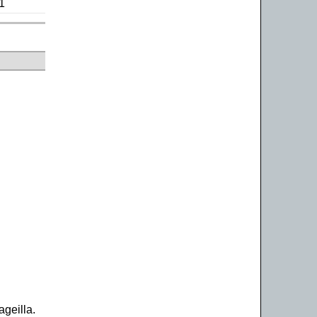
1
ageilla.