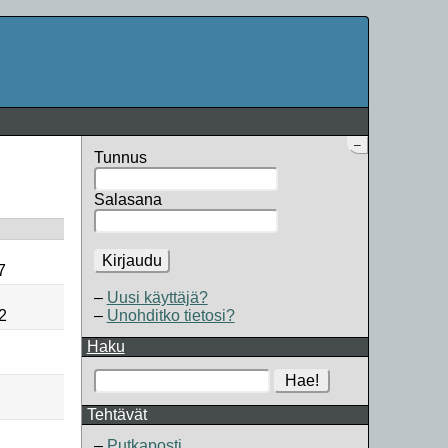
–
Tunnus
Salasana
Kirjaudu
7
Uusi käyttäjä?
2
Unohditko tietosi?
Haku
Hae!
Tehtävät
Putkaposti