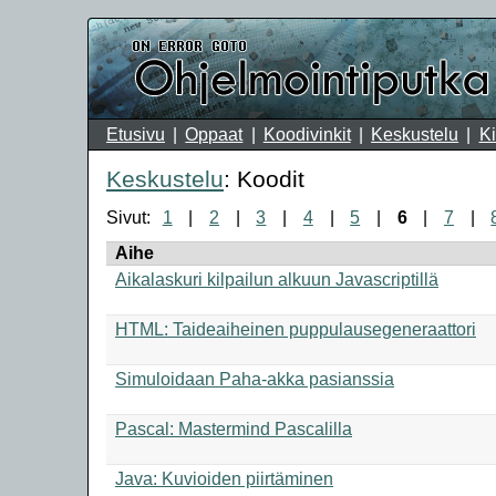
Etusivu
Oppaat
Koodivinkit
Keskustelu
Ki
Keskustelu
: Koodit
Sivut:
1
2
3
4
5
6
7
Aihe
Aikalaskuri kilpailun alkuun Javascriptillä
HTML: Taideaiheinen puppulausegeneraattori
Simuloidaan Paha-akka pasianssia
Pascal: Mastermind Pascalilla
Java: Kuvioiden piirtäminen