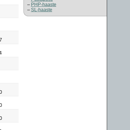
PHP-haaste
SL-haaste
7
4
0
0
0