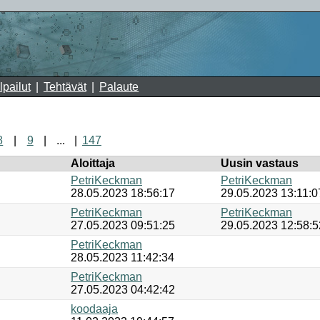
lpailut
Tehtävät
Palaute
8
9
...
147
Aloittaja
Uusin vastaus
PetriKeckman
PetriKeckman
28.05.2023 18:56:17
29.05.2023 13:11:0
PetriKeckman
PetriKeckman
27.05.2023 09:51:25
29.05.2023 12:58:5
PetriKeckman
28.05.2023 11:42:34
PetriKeckman
27.05.2023 04:42:42
koodaaja