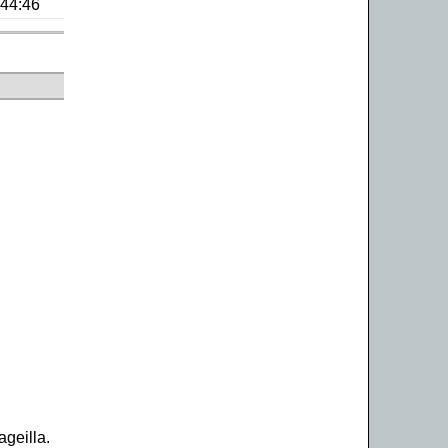
:44:46
ageilla.