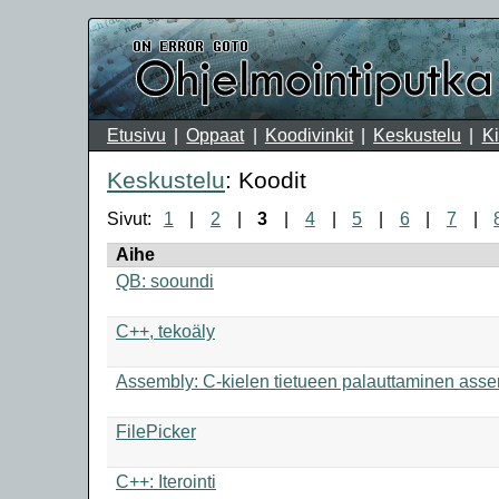
Etusivu
Oppaat
Koodivinkit
Keskustelu
Ki
Keskustelu
: Koodit
Sivut:
1
2
3
4
5
6
7
Aihe
QB: sooundi
C++, tekoäly
Assembly: C-kielen tietueen palauttaminen asse
FilePicker
C++: Iterointi