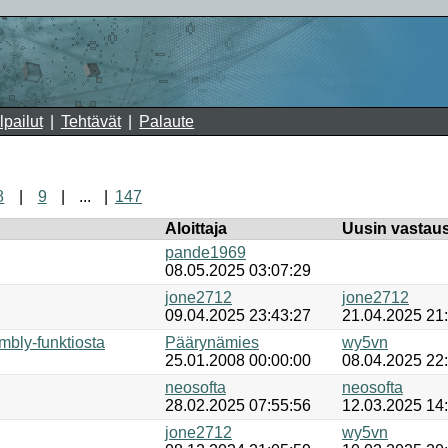
lpailut
Tehtävät
Palaute
8
9
...
147
Aloittaja
Uusin vastau
pande1969
08.05.2025 03:07:29
jone2712
jone2712
09.04.2025 23:43:27
21.04.2025 21
mbly-funktiosta
Päärynämies
wy5vn
25.01.2008 00:00:00
08.04.2025 22
neosofta
neosofta
28.02.2025 07:55:56
12.03.2025 14
jone2712
wy5vn