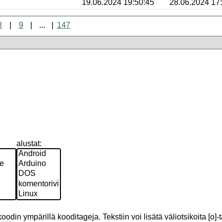
19.06.2024 19:50:45
28.06.2024 17
8
9
...
147
alustat:
odin ympärillä kooditageja. Tekstiin voi lisätä väliotsikoita [o]-t