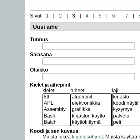
Sivut:
1
2
3
4
5
6
7
Uusi aihe
Tunnus
Salasana
Otsikko
Kielet ja aihepiirit
kielet:
aiheet:
laji:
Koodi ja sen kuvaus
Muista lukea
kirjoitusohjeet
.
Muista käyttää ko