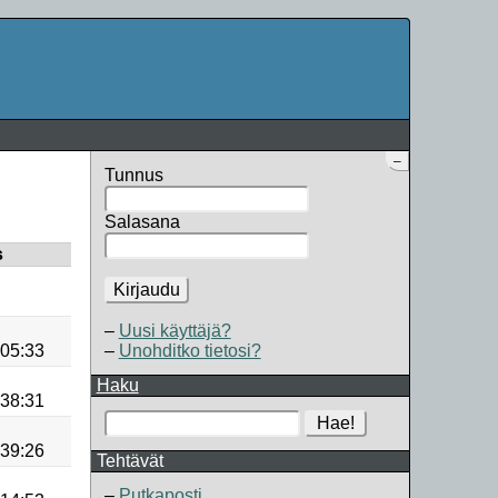
–
Tunnus
Salasana
s
Kirjaudu
Uusi käyttäjä?
:05:33
Unohditko tietosi?
Haku
:38:31
Hae!
:39:26
Tehtävät
Putkaposti