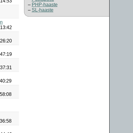
:14:53
PHP-haaste
SL-haaste
en
:13:42
:26:20
:47:19
:37:31
:40:29
:58:08
:36:58