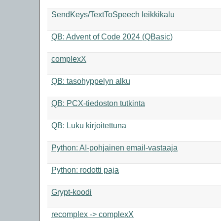
SendKeys/TextToSpeech leikkikalu
QB: Advent of Code 2024 (QBasic)
complexX
QB: tasohyppelyn alku
QB: PCX-tiedoston tutkinta
QB: Luku kirjoitettuna
Python: AI-pohjainen email-vastaaja
Python: rodotti paja
Grypt-koodi
recomplex -> complexX