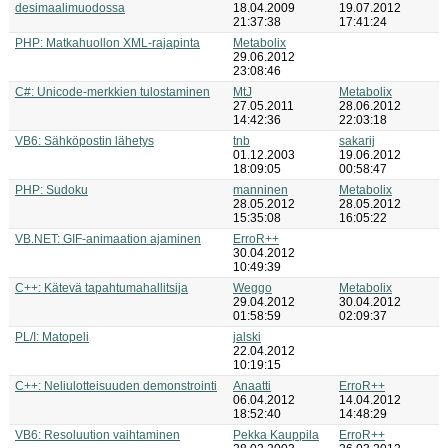
desimaalimuodossa
18.04.2009
19.07.2012
21:37:38
17:41:24
PHP: Matkahuollon XML-rajapinta
Metabolix
29.06.2012
23:08:46
C#: Unicode-merkkien tulostaminen
MtJ
Metabolix
27.05.2011
28.06.2012
14:42:36
22:03:18
VB6: Sähköpostin lähetys
tnb
sakarij
01.12.2003
19.06.2012
18:09:05
00:58:47
PHP: Sudoku
manninen
Metabolix
28.05.2012
28.05.2012
15:35:08
16:05:22
VB.NET: GIF-animaation ajaminen
ErroR++
30.04.2012
10:49:39
C++: Kätevä tapahtumahallitsija
Weggo
Metabolix
29.04.2012
30.04.2012
01:58:59
02:09:37
PL/I: Matopeli
jalski
22.04.2012
10:19:15
C++: Neliulotteisuuden demonstrointi
Anaatti
ErroR++
06.04.2012
14.04.2012
18:52:40
14:48:29
VB6: Resoluution vaihtaminen
Pekka Kauppila
ErroR++