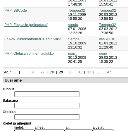
28.02.2003
26.03.2012
17:48:30
15:50:41
PHP: BBCode
Tomppa32
Tomppa32
18.11.2009
20.03.2012
15:55:30
13:58:53
PHP: Filupaste (uploadaus)
sooda
Tomppa32
07.01.2006
03.03.2012
12:22:28
17:36:50
C: AVR Mikrokontrolleri 8 ledin vilkku
Sampe
vesikuusi
19.10.2009
01.03.2012
23:16:32
21:29:40
PHP: Oletusarvollinen taulukko
map_
qeijo
30.12.2009
28.02.2012
20:41:25
15:35:22
Sivut:
1
...
26
27
28
29
30
31
32
...
147
Uusi aihe
Tunnus
Salasana
Otsikko
Kielet ja aihepiirit
kielet:
aiheet:
laji:
alustat: