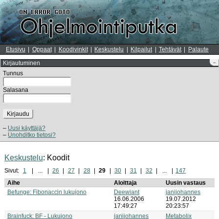
Etusivu
Oppaat
Koodivinkit
Keskustelu
Kilpailut
Tehtävät
Palaute
Kirjautuminen
–
Tunnus
Salasana
Kirjaudu
Uusi käyttäjä?
Unohditko tietosi?
Keskustelu
: Koodit
Sivut:
1
...
26
27
28
29
30
31
32
...
147
Aihe
Aloittaja
Uusin vastaus
Befunge: Fibonaccin lukujono
Deewiant
janijohannes
16.06.2006
19.07.2012
17:49:27
20:23:57
Brainfuck: BF - Lukujono
janijohannes
Metabolix