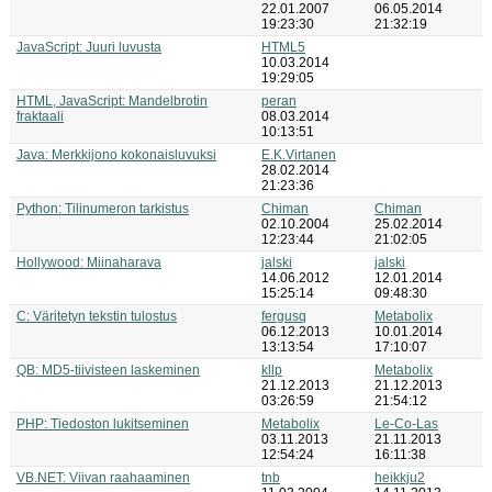
22.01.2007
06.05.2014
19:23:30
21:32:19
JavaScript: Juuri luvusta
HTML5
10.03.2014
19:29:05
HTML, JavaScript: Mandelbrotin
peran
fraktaali
08.03.2014
10:13:51
Java: Merkkijono kokonaisluvuksi
E.K.Virtanen
28.02.2014
21:23:36
Python: Tilinumeron tarkistus
Chiman
Chiman
02.10.2004
25.02.2014
12:23:44
21:02:05
Hollywood: Miinaharava
jalski
jalski
14.06.2012
12.01.2014
15:25:14
09:48:30
C: Väritetyn tekstin tulostus
fergusq
Metabolix
06.12.2013
10.01.2014
13:13:54
17:10:07
QB: MD5-tiivisteen laskeminen
kllp
Metabolix
21.12.2013
21.12.2013
03:26:59
21:54:12
PHP: Tiedoston lukitseminen
Metabolix
Le-Co-Las
03.11.2013
21.11.2013
12:54:24
16:11:38
VB.NET: Viivan raahaaminen
tnb
heikkju2