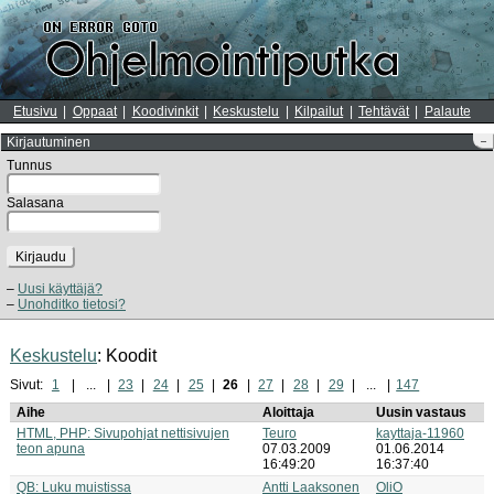
Etusivu
Oppaat
Koodivinkit
Keskustelu
Kilpailut
Tehtävät
Palaute
Kirjautuminen
–
Tunnus
Salasana
Kirjaudu
Uusi käyttäjä?
Unohditko tietosi?
Keskustelu
: Koodit
Sivut:
1
...
23
24
25
26
27
28
29
...
147
Aihe
Aloittaja
Uusin vastaus
HTML, PHP: Sivupohjat nettisivujen
Teuro
kayttaja-11960
teon apuna
07.03.2009
01.06.2014
16:49:20
16:37:40
QB: Luku muistissa
Antti Laaksonen
OliO