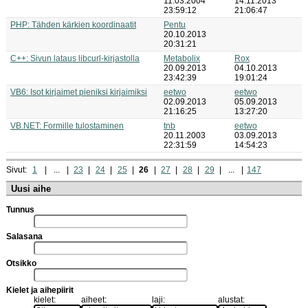
11.03.2004
14.11.2013
23:59:12
21:06:47
PHP: Tähden kärkien koordinaatit
Pentu
20.10.2013
20:31:21
C++: Sivun lataus libcurl-kirjastolla
Metabolix
Rox
20.09.2013
04.10.2013
23:42:39
19:01:24
VB6: Isot kirjaimet pieniksi kirjaimiksi
eetwo
eetwo
02.09.2013
05.09.2013
21:16:25
13:27:20
VB.NET: Formille tulostaminen
tnb
eetwo
20.11.2003
03.09.2013
22:31:59
14:54:23
Sivut:
1
...
23
24
25
26
27
28
29
...
147
Uusi aihe
Tunnus
Salasana
Otsikko
Kielet ja aihepiirit
kielet:
aiheet:
laji:
alustat: