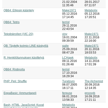
21.02.2004
28.01.2017
11:35:46
07:11:07
QB64: Ellipsin kääntely
Make1971
Metabolix
05.12.2016
05.12.2016
17:14:45
17:20:51
QB64: Tetris
terrist
29.11.2016
22:43:54
Tekstiskrolleri (VIC-20)
visy
Make1971
19.01.2004
22.11.2016
09:39:59
22:16:00
QB: Täytetty kolmio LINE-käskyillä
qalle
Make1971
25.09.2016
20.11.2016
08:47:29
18:03:53
R: Henkilötunnuksen käsittelyä
LCHawk
Metabolix
09.11.2016
14.11.2016
01:26:48
17:01:39
QB64: Ristinolla
terrist
17.10.2016
16:29:34
PHP: Peli: Shuffle
Turatzuro
The Alchemist
06.07.2005
30.09.2016
16:17:11
12:14:35
EppaBasic: Ammuntapeli
fergusq
groovyb
06.01.2016
16.09.2016
13:56:33
17:21:11
Bash, HTML, JavaScript: Kuvat
Metabolix