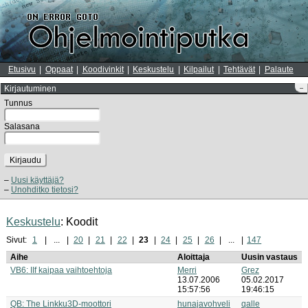
Etusivu
Oppaat
Koodivinkit
Keskustelu
Kilpailut
Tehtävät
Palaute
Kirjautuminen
–
Tunnus
Salasana
Kirjaudu
Uusi käyttäjä?
Unohditko tietosi?
Keskustelu
: Koodit
Sivut:
1
...
20
21
22
23
24
25
26
...
147
Aihe
Aloittaja
Uusin vastaus
VB6: IIf kaipaa vaihtoehtoja
Merri
Grez
13.07.2006
05.02.2017
15:57:56
19:46:15
QB: The Linkku3D-moottori
hunajavohveli
qalle