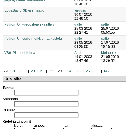
järjestykseen raahaamalla
02.09.2016
20:40:10
EppaBasic: 3D-animaatio
fergusq
30.07.2016
22:48:50
Python: GIF-tiedostojen käsittely
qalle
qalle
25.03.2016
25.07.2016
22:27:41
05:53:55
Python: Unicode-merkkien tarkastelu
qalle
qalle
28.05.2016
17.07.2016
04:25:00
18:15:00
VB6: Pilailuohjelma
Antti
Metabolix
19.01.2003
21.05.2016
13:47:46
13:29:52
Sivut:
1
...
20
21
22
23
24
25
26
...
147
Uusi aihe
Tunnus
Salasana
Otsikko
Kielet ja aihepiirit
kielet:
aiheet:
laji:
alustat: