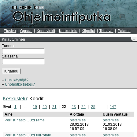
Etusivu
Oppaat
Koodivinkit
Keskustelu
Kilpailut
Tehtävät
Palaute
Kirjautuminen
–
Tunnus
Salasana
Kirjaudu
Uusi käyttäjä?
Unohditko tietosi?
Keskustelu
: Koodit
Sivut:
1
...
19
20
21
22
23
24
25
...
147
Aihe
Aloittaja
Uusin vastaus
Perl: Kirjasto GD::Frame
pistemies
pistemies
28.02.2018
01.03.2018
16:57:09
16:38:06
Perl: Kirjasto GD::FullRotate
pistemies
pistemies