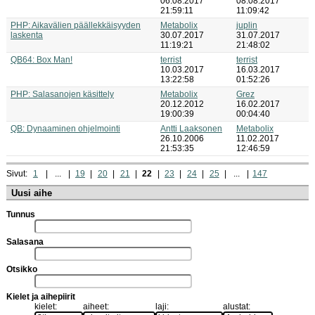
06.08.2017
08.08.2017
21:59:11
11:09:42
PHP: Aikavälien päällekkäisyyden
Metabolix
juplin
laskenta
30.07.2017
31.07.2017
11:19:21
21:48:02
QB64: Box Man!
terrist
terrist
10.03.2017
16.03.2017
13:22:58
01:52:26
PHP: Salasanojen käsittely
Metabolix
Grez
20.12.2012
16.02.2017
19:00:39
00:04:40
QB: Dynaaminen ohjelmointi
Antti Laaksonen
Metabolix
26.10.2006
11.02.2017
21:53:35
12:46:59
Sivut:
1
...
19
20
21
22
23
24
25
...
147
Uusi aihe
Tunnus
Salasana
Otsikko
Kielet ja aihepiirit
kielet:
aiheet:
laji:
alustat: