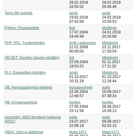
28.02.2018
28.02.2018
16:50:32
20:46:49
Tetris 8th-kielellä
jalski
jalski
19.02.2018
24.02.2018
07:42:58
15:50:53
Python: Plasmaefekti
flob
Multibyte
17.07.2004
24.01.2018
19:40:49
20:26:08
PHP, SQL: Tuoterekisteri
Antti Laaksonen
Metabolix
22.01.2008
23.11.2017
00:00:00
17:20:54
VB.NET: Suurten lukujen käsittely
tnb
Metabolix
22.09.2004
02.11.2017
18:03:22
17:11:32
PL/I: Datasettien käsittely
jalski
Metabolix
01.10.2017
01.10.2017
10:31:19
12:26:44
QB: Harmaasävyisiä efektejä
hunajavohveli
qalle
22.06.2004
16.09.2017
12:46:57
07:38:24
QB: Kirosananetsijä
herkko
herkko
27.05.2004
26.08.2017
15:12:58
10:39:13
Assembly: MD5-tiivisteen laskenta
qalle
qalle
(6502)
24.07.2017
09.08.2017
22:08:19
02:02:15
QB64: Värit ja ääkköset
Make1971
Make1971