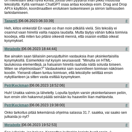
on mielestäni aika hyviä kohtia, joissa olen pyytänyt ihan pikku muutosta
tekoälyltä. Kyllä varmaan ChatGPT osaa antaa koodeja esim. Drag and Drop
API:n käyttöön, koordinaattien erotuksen laskemiseen ja siirron laillisuuden
tarkistamiseen.
TapaniS
[06.06.2023 06:33:39]
#
Heh, kiitos vinkeistä! En vaan oo ihan noin pitkällä vielä. Siis tekoäly ei
osannut vaan hiirellä valita nappia laudalta. Mutta täytyy vähän tutkia toimivia
koodeja, että miten tuo pitäisi oikeesti mennä, että osaisin esittää oikeat
kysymykset.
Metabolix
[06.06.2023 18:44:44]
#
Itse ainakin saan tällaisiin perusjuttuihin vastauksia ihan yksinkertaisilla
kysymyksillä. Esimerkiksi nyt kysyin seuraavasti: "Minulla on HTML-
taulukossa elementtejä, ja haluaisin hiirellä raahata näitä solusta toiseen.
Miten se ohjelmoidaan?" Vastaukseksi sain suunnilleen toimivan näköisen
koodin. Yleisesti ottaen tuntuu toimivan, että tekoälylle selittää ensin
nykytilanteen ja sitten vasta esittää kysymyksen.
PetriKeckman
[06.06.2023 18:52:06]
#
Huh! Urakka valmis ja lähetetty. Lopulta tyydyin varsin yksinkertaiseen peliin,
kun ensin olin hakannut päätä seinään ku haaveilin liian mahtavista.
PetriKeckman
[06.06.2023 19:38:00]
#
Onko tarkoitus pitää tekemänsä ohjelma salassa 31.7. saakka, vai saako sen
julkaista jo nyt?
Metabolix
[06.06.2023 19:52:53]
#