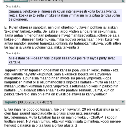
Grez kirjoitti:
Sinänsä tietokone ei ilmeisesti kovin intensiivisesti koita löytää lyhintä
reittiä, koska jo toisella yrityksellä (kun ymmärsin mitä pitää tehdä) voitin
tietokoneen.
Ei! Kuten ohjeissa sanottiin, niin olin ohjelmoinut täysin pöhkön ja laiskan
'tekoälyn', tarkoituksella. Se laski eli arpoi yhden ainoa reitin sekunnissa.
Tämä antaa nimenomaan pelaajalle hyvät mahikset voittaa, jolloin pelaaja
kokee onnistumisen kokemuksia, mikä motivoi pelaamaan :) Peli kuitenkin
antaa mahdollisuuden harjoittaa jonkinlaista hahmottamiskykyä, voitti sitten
tai hävisi ja vaatii aivotoimintaa, mikä tärkeintä :)
Grez kirjoitti:
Mielestäni peli-ideaan toisi paljon lisäarvoa jos reitit myös piirtyisivät
kartalle.
Tappelin tämän tapaisen ongelman kanssa jopa viisi eri keskustelua - että
olisi kartalla näytetty kaupungit. Sain aikaiseksi lopulta kyllä pyörivän
maapallon ja punaisia maanpinnan myöteisiä pieniä ympyröitä - jopa
kaupunkien nimet olisi ollut mahdollista kirjoittaa kartalle - mutta en saanut
millään, jostain kumman syystä ympyröitä asettumaan oikeisiin paikkoihin
kartalle. En jaksanut sitten enää hakata päätäni seinään. Ja nyt, kun on
pelkkä txt-versio, niin ohjelma on kivasti pelattavissa kännykälläkin.
TapaniS
[08.06.2023 07:48:27]
#
Ei tää ihan helppoo oo tosiaan. Itse olen käynyt n. 20 eri keskustelua ja nyt
olen taas saanut napit laudalle ja pitäisi alkaa niitä seraavaksi
liikuttelemman. Mutta kyllähän tässä on mainio työkalu (ChatGPT) koodin
tuottamiseen. Nyt vaan tuntuu, että kun yritän lisätä toimintoja, koodi menee
herkästi palasiksi ja pitää taas aloittaa alusta. :(