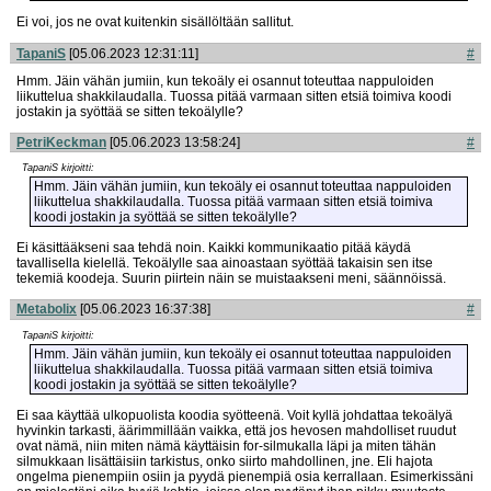
Ei voi, jos ne ovat kuitenkin sisällöltään sallitut.
TapaniS
[05.06.2023 12:31:11]
#
Hmm. Jäin vähän jumiin, kun tekoäly ei osannut toteuttaa nappuloiden
liikuttelua shakkilaudalla. Tuossa pitää varmaan sitten etsiä toimiva koodi
jostakin ja syöttää se sitten tekoälylle?
PetriKeckman
[05.06.2023 13:58:24]
#
TapaniS kirjoitti:
Hmm. Jäin vähän jumiin, kun tekoäly ei osannut toteuttaa nappuloiden
liikuttelua shakkilaudalla. Tuossa pitää varmaan sitten etsiä toimiva
koodi jostakin ja syöttää se sitten tekoälylle?
Ei käsittääkseni saa tehdä noin. Kaikki kommunikaatio pitää käydä
tavallisella kielellä. Tekoälylle saa ainoastaan syöttää takaisin sen itse
tekemiä koodeja. Suurin piirtein näin se muistaakseni meni, säännöissä.
Metabolix
[05.06.2023 16:37:38]
#
TapaniS kirjoitti:
Hmm. Jäin vähän jumiin, kun tekoäly ei osannut toteuttaa nappuloiden
liikuttelua shakkilaudalla. Tuossa pitää varmaan sitten etsiä toimiva
koodi jostakin ja syöttää se sitten tekoälylle?
Ei saa käyttää ulkopuolista koodia syötteenä. Voit kyllä johdattaa tekoälyä
hyvinkin tarkasti, äärimmillään vaikka, että jos hevosen mahdolliset ruudut
ovat nämä, niin miten nämä käyttäisin for-silmukalla läpi ja miten tähän
silmukkaan lisättäisiin tarkistus, onko siirto mahdollinen, jne. Eli hajota
ongelma pienempiin osiin ja pyydä pienempiä osia kerrallaan. Esimerkissäni