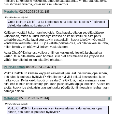
ihmisille tarkoitetulle keskustelualueelle saattaa antaa ymmärtää, että teksti
olisi ihmisen tekemä, jos ei siinä muuta kerrota.
Metabolix
[02.06.2023 18:31:18]
#
PetriKeckman kirjoitti:
Onko tosiaan CNTRL-a:lla kopioitava aina koko keskustelu? Eikö voisi
deletoida turhia sotkusia osia?
Kyllä se nyt pitää kokonaan kopioida. Osa hauskuutta on se, että pääsee
katsomaan, miten hullusti tekoälyn kanssa on keskusteltu. :D Sitä paitsi
turhatkin osat vaikuttavat seuraaviin vastauksiin, koska tekoäly hyödyntää
kontekstia keskustelussa. Eli jos välistä poistaa osia, voi olla vaikea seurata,
miten tekoäly on päätynyt tiettyyn vastaukseen.
Avaa ChatGPT:n kanssa vaikka erillinen keskustelu testejä ja chattailua
varten, tai aloita alusta koko homma, kun olet ensimmäisessä yrityksessä
vähän harjoitellut, miten tekoälyä ohjataan.
PetriKeckman
[04.06.2023 23:37:47]
#
Voiko ChatGPT:n kanssa käytyjen keskustelujen laatu vaikuttaa jopa siihen,
että tulee kilpailusta hylätyksi? Minulla on nyt viisi pitkää keskustelua kuin
nälkä vuosi. Kyllä kaikki koodi on saatu ChatGPT:ltä, mutta meinaan vaan
sitä, että ei mun keskusteluja pirukaan jaksa käydä läpi ja tarkistaa. Alusta en
aloita, koska jos aloittaisin taas puhtaalta pöydältä, niin joutuisin jauhamaan
samoja asioita.
Metabolix
[05.06.2023 07:21:44]
#
PetriKeckman kirjoitti:
Voiko ChatGPT:n kanssa käytyjen keskustelujen laatu vaikuttaa jopa
siihen, että tulee kilpailusta hylätyksi?