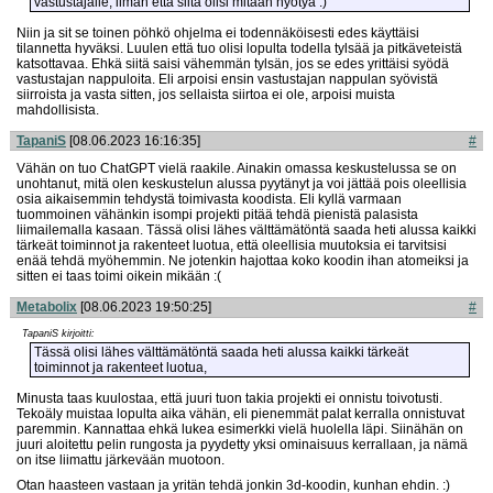
vastustajalle, ilman että siitä olisi mitään hyötyä :)
Niin ja sit se toinen pöhkö ohjelma ei todennäköisesti edes käyttäisi
tilannetta hyväksi. Luulen että tuo olisi lopulta todella tylsää ja pitkäveteistä
katsottavaa. Ehkä siitä saisi vähemmän tylsän, jos se edes yrittäisi syödä
vastustajan nappuloita. Eli arpoisi ensin vastustajan nappulan syövistä
siirroista ja vasta sitten, jos sellaista siirtoa ei ole, arpoisi muista
mahdollisista.
TapaniS
[08.06.2023 16:16:35]
#
Vähän on tuo ChatGPT vielä raakile. Ainakin omassa keskustelussa se on
unohtanut, mitä olen keskustelun alussa pyytänyt ja voi jättää pois oleellisia
osia aikaisemmin tehdystä toimivasta koodista. Eli kyllä varmaan
tuommoinen vähänkin isompi projekti pitää tehdä pienistä palasista
liimailemalla kasaan. Tässä olisi lähes välttämätöntä saada heti alussa kaikki
tärkeät toiminnot ja rakenteet luotua, että oleellisia muutoksia ei tarvitsisi
enää tehdä myöhemmin. Ne jotenkin hajottaa koko koodin ihan atomeiksi ja
sitten ei taas toimi oikein mikään :(
Metabolix
[08.06.2023 19:50:25]
#
TapaniS kirjoitti:
Tässä olisi lähes välttämätöntä saada heti alussa kaikki tärkeät
toiminnot ja rakenteet luotua,
Minusta taas kuulostaa, että juuri tuon takia projekti ei onnistu toivotusti.
Tekoäly muistaa lopulta aika vähän, eli pienemmät palat kerralla onnistuvat
paremmin. Kannattaa ehkä lukea esimerkki vielä huolella läpi. Siinähän on
juuri aloitettu pelin rungosta ja pyydetty yksi ominaisuus kerrallaan, ja nämä
on itse liimattu järkevään muotoon.
Otan haasteen vastaan ja yritän tehdä jonkin 3d-koodin, kunhan ehdin. :)