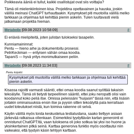
Poikkeavia ääniä ei tullut, kaikki osallistujat ovat siis voittajia?
Tämä oli mielenkiintoinen kisa. Projektina opettavainen ja hauska, joskin
välillä meinasi ChatGPT turhauttaakin. Kysymykset piti muotoilla välillä melko
tarkkaan ja ohjelmaa tuli kehittää pienin askelin. Tulen luultavasti vielä
jatkamaan projektia hieman.
Metabolix
[09.08.2023 10:58:09]
#
Ei eriäviä mielipiteitä, joten julistan tulokseksi tasapelin.
Kunniamaininnat:
Pentu — hieno aihe ja dokumentoitu prosessi.
PetriKeckman — erityisen vähän omaa koodia.
TapaniS — hyvä yritys monimutkaiseen peliin.
Metabolix
[09.08.2023 11:34:03]
#
Pentu kirjoitti:
Kysymykset piti muotoilla välillä melko tarkkaan ja ohjelmaa tuli kehittää
pienin askelin.
Kisassa rajoitti varmasti sääntö, ettei omaa koodia saanut syöttää takaisin
tekoälylle. Tämä oli tietysti tarpeellinen sääntö, ettei joku neropatti olisi vain
koodannut koko peliä itse. Omissa peleissäni "huijasin" tässä niin, että lisäsin
joitakin ominaisuuksia ensin itse ja pyysin sitten tekoälyltä pala kerrallaan
uudet toteutukset niistä, kun toimiva rakenne oli selvä.
Käytin välillä myös toista keskustelua testialustana, saako tiettyyn asiaan
järkevää ratkaisua ollenkaan. Esimerkiksi tyydyttävän kartan generointi ei
onnistunut ChatGPT:ltä, vaan tuloksena oli joko sotkua tai yksi iso huone ja
yksinkertainen pitkä seinä. Karttaa generoiva funktio myös osoittautui niin
vaikeaksi, että tyydyin käsin tehtyyn karttaan.