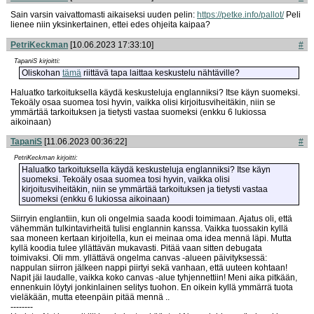
Sain varsin vaivattomasti aikaiseksi uuden pelin:
https://petke.info/pallot/
Peli
lienee niin yksinkertainen, ettei edes ohjeita kaipaa?
PetriKeckman
[10.06.2023 17:33:10]
#
TapaniS kirjoitti:
Oliskohan
tämä
riittävä tapa laittaa keskustelu nähtäville?
Haluatko tarkoituksella käydä keskusteluja englanniksi? Itse käyn suomeksi.
Tekoäly osaa suomea tosi hyvin, vaikka olisi kirjoitusviheitäkin, niin se
ymmärtää tarkoituksen ja tietysti vastaa suomeksi (enkku 6 lukiossa
aikoinaan)
TapaniS
[11.06.2023 00:36:22]
#
PetriKeckman kirjoitti:
Haluatko tarkoituksella käydä keskusteluja englanniksi? Itse käyn
suomeksi. Tekoäly osaa suomea tosi hyvin, vaikka olisi
kirjoitusviheitäkin, niin se ymmärtää tarkoituksen ja tietysti vastaa
suomeksi (enkku 6 lukiossa aikoinaan)
Siirryin englantiin, kun oli ongelmia saada koodi toimimaan. Ajatus oli, että
vähemmän tulkintavirheitä tulisi englannin kanssa. Vaikka tuossakin kyllä
saa moneen kertaan kirjoitella, kun ei meinaa oma idea mennä läpi. Mutta
kyllä koodia tulee yllättävän mukavasti. Pitää vaan sitten debugata
toimivaksi. Oli mm. yllättävä ongelma canvas -alueen päivityksessä:
nappulan siirron jälkeen nappi piirtyi sekä vanhaan, että uuteen kohtaan!
Napit jäi laudalle, vaikka koko canvas -alue tyhjennettiin! Meni aika pitkään,
ennenkuin löytyi jonkinlainen selitys tuohon. En oikein kyllä ymmärrä tuota
vieläkään, mutta eteenpäin pitää mennä ..
--------