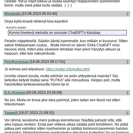
Update: Nyt jo napit liikkuu ja lautaa kääntyy! Nappuloiden syöminenkin
toimii, mutta vielä pitää tuota säätää. :) :) :)
Metabolix
[15.06.2023 05:03:40]
#
Onpa kyllä kivasti lähtenyt kisa käyntiin!
AtskaFin kirjoitti:
Korvia hivelevä melodia on suoraan ChatGPT:n käsialaa
Pelailin näppiksellä. Säädin ääntä lujemmalle, kun mitään ei kuulunut. Sitten
satuin klikkaamaan ruutua... Mutta hienot on äänet. Ehkä ChatGPT voisi
neuvoa vielä, miten joka säveleen tehdään ihan pieni häivytys alkuun ja
loppuun, ettei tule naksahdusta.
PetriKeckman
[18.06.2023 09:17:01]
#
Jo kolmas peli kilpailuun:
https://petke.info/putka.html
Unohtu ohjeet sivulta, mutta eiköhän ne pelin yhteydessä mainita? Siis
tarkoitus tietysti löytää sana "PUTKA" alle minuutissa. Helppo peli, mutta
harjoituttaa tarkkaavaisuutta hävisi tai ei.
E.K.Virtanen
[20.06.2023 23:26:09]
#
No joo. Mulla on tossa yksi idea pyörinyt, joten laitan sen tässä nyt sitten
toteutumaan.
TapaniS
[18.07.2023 21:09:52]
#
Voi rähmä, kesäloma meni polkuja kierrellessä. Näyttää pahasti siltä, että
aika loppuu kesken. Enää pari viikkoa aikaa säätää pelit kohdilleen. No pitää
jatkaa peli valmiiksi sitten myöhemmin ja säätää toiminnot paremmin halutun
mukaisiksi. Mielenkiintoinen ensikosketus tekoälyyn kuitenkin! Se on toiminut