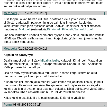
rakentaa uusiksi koko paketti. Koodi ei kyllä oikein kestä päivänvaloa, mutta
sehän onkin tekoälyn tuottamaa .. :)
Metabolix
[31.07.2023 23:52:27]
#
Kisa loppuu aivan hetken kuluttua, odotetaan vielä jotain viime hetken
yllätystä. Ladattaviin paketteihin tulee vain tekstimuotoon kopioidut
keskustelut, joten jaan nyt tässä omat ChatGPT-keskusteluni siistimmässä
muodossa:
Matopeli
(esimerkki),
Kirjainpeli
,
Piilopeli
,
Sananlukupeli
.
Jos osallistuminen unohtui, vielä ehtii pyytää ChatGPT:ltä jonkin ihan valmiin
HTML- ja JS-pelin sellaisenaan ilman korjauksia. ;) Varmaan joku ristinolla
irtoaa alle 5 minuutissa.
Metabolix
[01.08.2023 00:00:01]
#
Kilpailu on päättynyt!
Osallistuneet pelit on lisätty
kilpailusivulle
: Kalapeli, Kirjainpeli, Maapallon
kauppamatkustaja, Piilopeli, Putkapermutaatiot, Sananlukupeli, Shakkipeli,
Vältä punaisia hirmupalloja.
Osa on tehty täysin ilman omia muutoksia, osassa korjaustarve on ollut
hieman suurempi. Hienoja suorituksia kaikki.
Kisaan osallistuminen jäi laimeaksi (vain kolme tekijää itseni lisäksi) ja pelit
ovat muodoltaan kovin erilaisia. Pelejä testannut kotiyleisö äänestää, että
kaikki osallistujat ovat omalta osaltaan voittajia. Tästä poikkeavat yleisöäänet
voi lähettää tähän keskusteluun 6.8.2023 klo 20:00 mennessä.
Kiitos kaikille osallistujille ja osallistumatta jättäneille yrittäjille.
Pentu
[08.08.2023 09:37:11]
#