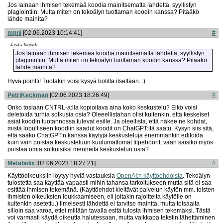
Jos lainaan ihmisen tekemää koodia mainitsematta lähdettä, syyllistyn
plagiointiin. Mutta miten on tekoälyn tuottaman koodin kanssa? Pitääkö
lähde mainita?
mpni
[02.06.2023 10:14:41]
#
Jaska kirjoitti:
Jos lainaan ihmisen tekemää koodia mainitsematta lähdettä, syyllistyn
plagiointiin. Mutta miten on tekoälyn tuottaman koodin kanssa? Pitääkö
lähde mainita?
Hyvä pointti! Tuotakin voisi kysyä botilta itseltään. :)
PetriKeckman
[02.06.2023 18:26:49]
#
Onko tosiaan CNTRL-a:lla kopioitava aina koko keskustelu? Eikö voisi
deletoida turhia sotkusia osia? Oleeellistahan olisi kuitenkin, että keskeiset
asiat koodin tuotannossa tulevat esille. Ja oleellista, että näkee ne kohdat,
mistä lopulliseen koodiin saadut koodit on ChatGPT:ltä saatu. Kysyn siis sitä,
että saako ChatGPT:n kanssa käytyjä keskusteluja enemmänkin editoida
kuin vain poistaa keskusteluun kuulumattomat tilpehöörit, vaan saisiko myös
poistaa omia sotkuisiksi menneitä keskustelun osia?
Metabolix
[02.06.2023 18:27:21]
#
Käyttöoikeuksiin löytyy hyviä vastauksia
OpenAI:n käyttöehdoista
. Tekoälyn
tulostetta saa käyttää vapaasti mihin tahansa tarkoitukseen mutta sitä ei saa
esittää ihmisen tekemänä. (Käyttöehdot kieltävät palvelun käytön mm. toisten
ihmisten oikeuksien loukkaamiseen, eli joitakin rajoitteita käytölle on
kuitenkin asetettu.) Ilmeisesti lähdettä ei tarvitse mainita, mutta toisaalta
silloin saa varoa, ettei millään tavalla esitä tulosta ihmisen tekemäksi. Tästä
voi varmasti käydä oikeutta halutessaan, mutta vaikkapa tekstin lähettäminen