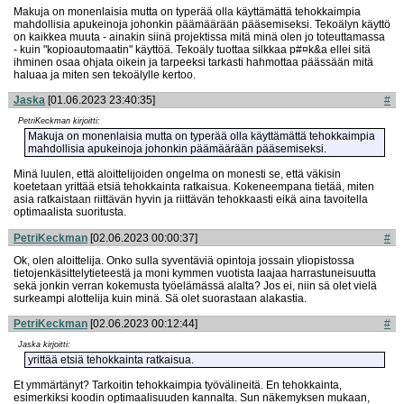
Makuja on monenlaisia mutta on typerää olla käyttämättä tehokkaimpia
mahdollisia apukeinoja johonkin päämäärään pääsemiseksi. Tekoälyn käyttö
on kaikkea muuta - ainakin siinä projektissa mitä minä olen jo toteuttamassa
- kuin "kopioautomaatin" käyttöä. Tekoäly tuottaa silkkaa p#¤k&a ellei sitä
ihminen osaa ohjata oikein ja tarpeeksi tarkasti hahmottaa päässään mitä
haluaa ja miten sen tekoälylle kertoo.
Jaska
[01.06.2023 23:40:35]
#
PetriKeckman kirjoitti:
Makuja on monenlaisia mutta on typerää olla käyttämättä tehokkaimpia
mahdollisia apukeinoja johonkin päämäärään pääsemiseksi.
Minä luulen, että aloittelijoiden ongelma on monesti se, että väkisin
koetetaan yrittää etsiä tehokkainta ratkaisua. Kokeneempana tietää, miten
asia ratkaistaan riittävän hyvin ja riittävän tehokkaasti eikä aina tavoitella
optimaalista suoritusta.
PetriKeckman
[02.06.2023 00:00:37]
#
Ok, olen aloittelija. Onko sulla syventäviä opintoja jossain yliopistossa
tietojenkäsittelytieteestä ja moni kymmen vuotista laajaa harrastuneisuutta
sekä jonkin verran kokemusta työelämässä alalta? Jos ei, niin sä olet vielä
surkeampi alottelija kuin minä. Sä olet suorastaan alakastia.
PetriKeckman
[02.06.2023 00:12:44]
#
Jaska kirjoitti:
yrittää etsiä tehokkainta ratkaisua.
Et ymmärtänyt? Tarkoitin tehokkaimpia työvälineitä. En tehokkainta,
esimerkiksi koodin optimaalisuuden kannalta. Sun näkemyksen mukaan,