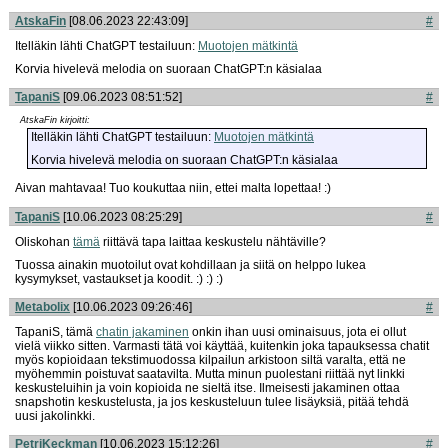
AtskaFin
[08.06.2023 22:43:09]
#
Itelläkin lähti ChatGPT testailuun:
Muotojen mätkintä
Korvia hivelevä melodia on suoraan ChatGPT:n käsialaa
TapaniS
[09.06.2023 08:51:52]
#
AtskaFin kirjoitti:
Itelläkin lähti ChatGPT testailuun:
Muotojen mätkintä
Korvia hivelevä melodia on suoraan ChatGPT:n käsialaa
Aivan mahtavaa! Tuo koukuttaa niin, ettei malta lopettaa! :)
TapaniS
[10.06.2023 08:25:29]
#
Oliskohan
tämä
riittävä tapa laittaa keskustelu nähtäville?
Tuossa ainakin muotoilut ovat kohdillaan ja siitä on helppo lukea
kysymykset, vastaukset ja koodit. :) :) :)
Metabolix
[10.06.2023 09:26:46]
#
TapaniS, tämä
chatin jakaminen
onkin ihan uusi ominaisuus, jota ei ollut
vielä viikko sitten. Varmasti tätä voi käyttää, kuitenkin joka tapauksessa chatit
myös kopioidaan tekstimuodossa kilpailun arkistoon siltä varalta, että ne
myöhemmin poistuvat saatavilta. Mutta minun puolestani riittää nyt linkki
keskusteluihin ja voin kopioida ne sieltä itse. Ilmeisesti jakaminen ottaa
snapshotin keskustelusta, ja jos keskusteluun tulee lisäyksiä, pitää tehdä
uusi jakolinkki.
PetriKeckman
[10.06.2023 15:12:26]
#