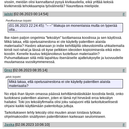
vissiin, meidän olisi kannattanut pysyä kivikaudella, eikä yrittää keksiä
kivikirvestä tehokkaampia työvälineitä? Naurettava mielipide.
jalski
[02.06.2023 00:14:54]
#
PetriKeckman kirjoitti:
(01.06.2023 22:24:45): ”– –” Makuja on monenlaisia mutta on typerää
olla...
Itse näen paljon ongelmia "tekoälyn" tuottamassa koodissa ja sen käytössä.
Mikä takaa, että opetusainestona ei ole käytetty patenttien alaista
materiaalia? Hasbro aikanaan jo indie kehittäjiltä oikeustoimilla uhkailemalla
kiristi isot rahat ja tässä oli kyse pelkkien ideoiden kopioimisesta eikä edes
koodin. Kenelle kuuluu tekijänoikeus tuotettuun materiaaliin?
Puhumattakaan siitä mitä tapahtuu itsenäiselle ajattelukyvylle ja luovuudelle
muutamassa vuosikymmenessä.
Grez
[02.06.2023 08:35:14]
#
jalski kirjoitti:
Mikä takaa, että opetusainestona ei ole käytetty patenttien alaista
materiaalia?
No etpä ihan täysin omassa päässä kehittämästäsikään koodista tiedä, onko
tuotoksesi patenttien alainen, joten ei tämä nyt hirveästi eroa tekoälyn
haitaksi. Toki jos tekoälyfirmalla olisi joku salajuoni että tarkoituksellisesti
ohjaisi kaikki käyttämään patentoituja juttuja.
Tarkoitukseen tehty tekoäly olisi muuten aivan loistava työkalu
ohjelmakoodiin sisältyvien patenttiriskien karkeaan seulomiseen.
Jaska
[02.06.2023 10:06:10]
#