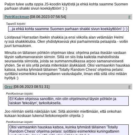
Paljon tulee uutta oppia JS-koodin käytöstä ja ehkä kohta saamme Suomen
parhaan shakki sivun koekäyttöön! :) :)
PetriKeckman
[08.06.2023 07:56:54]
#
TapaniS kirjoitti:
...ja ehkä kohta saamme Suomen parhaan shakki sivun koekäyttöön! :) :)
Loistavaa! Harrastan itsekin shakkia ja ensi viikolla alan vetämään Helmi
ry:ssä shakkiklubia. Olen yhdistyksessä yksi parhaimmista pelaajista - voitin
juuri turnauksen.
Minulla on tällaisen pöhkön ohjelman idea: ohjelma pelaa itseään vastaan
täysin sattumanvaraisin siirroin. Sillä on siis lista kaikista mahdollisista
seuraavista siirroista, joista se summanmutikassa arpoo samanarvoisesti
yhden. Se ei siis yritä pelata mitenkään älykkäästi. Olisi varmaankin hauskaa
katsoa, kuinka tyhmästi tällainen 'Totally Random Chess' ohjelma pelaisi:
syöttäisi esimerkiksi kuningattaren vastustajalle, ilman että siitä olisi mitään
hyötyä :)
Grez
[08.06.2023 08:51:31]
#
PetriKeckman kirjoitti:
Ei! Kuten ohjeissa sanottiin, niin olin ohjelmoinut täysin pöhkön ja
laiskan 'tekoälyn', tarkoituksella.
Joo niinhän siellä näköjään luki. Siitä aloinkin miettimään, että onkohan
kukaan koskaan lukenut tietokonepelin ohjeita :)
PetriKeckman kirjoitti:
Olisi varmaankin hauskaa katsoa, kuinka tyhmästi tällainen 'Totally
Random Chess' ohjelma pelaisi: syöttäisi esimerkiksi kuningattaren