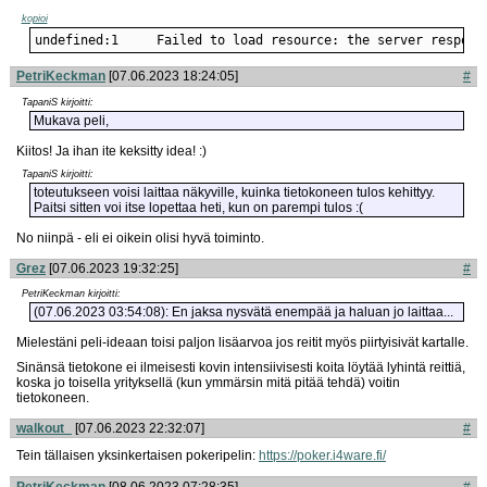
kopioi
undefined:1     Failed to load resource: the server respond
PetriKeckman
[07.06.2023 18:24:05]
#
TapaniS kirjoitti:
Mukava peli,
Kiitos! Ja ihan ite keksitty idea! :)
TapaniS kirjoitti:
toteutukseen voisi laittaa näkyville, kuinka tietokoneen tulos kehittyy.
Paitsi sitten voi itse lopettaa heti, kun on parempi tulos :(
No niinpä - eli ei oikein olisi hyvä toiminto.
Grez
[07.06.2023 19:32:25]
#
PetriKeckman kirjoitti:
(07.06.2023 03:54:08): En jaksa nysvätä enempää ja haluan jo laittaa...
Mielestäni peli-ideaan toisi paljon lisäarvoa jos reitit myös piirtyisivät kartalle.
Sinänsä tietokone ei ilmeisesti kovin intensiivisesti koita löytää lyhintä reittiä,
koska jo toisella yrityksellä (kun ymmärsin mitä pitää tehdä) voitin
tietokoneen.
walkout_
[07.06.2023 22:32:07]
#
Tein tällaisen yksinkertaisen pokeripelin:
https://poker.i4ware.fi/
PetriKeckman
[08.06.2023 07:28:35]
#