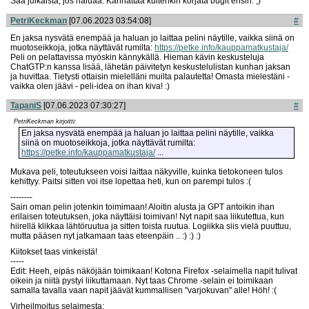
Saa julkaista, jos haluaa. Kannattaa kuitenkin korjata bugit ensin. ;)
PetriKeckman
[07.06.2023 03:54:08]
#
En jaksa nysvätä enempää ja haluan jo laittaa pelini näytille, vaikka siinä on
muotoseikkoja, jotka näyttävät rumilta:
https://petke.info/kauppamatkustaja/
Peli on pelattavissa myöskin kännykällä. Hieman kävin keskusteluja
ChatGTP:n kanssa lisää, lähetän päivitetyn keskustelulistan kunhan jaksan
ja huvittaa. Tietysti ottaisin mielelläni muilta palautetta! Omasta mielestäni -
vaikka olen jäävi - peli-idea on ihan kiva! :)
TapaniS
[07.06.2023 07:30:27]
#
PetriKeckman kirjoitti:
En jaksa nysvätä enempää ja haluan jo laittaa pelini näytille, vaikka
siinä on muotoseikkoja, jotka näyttävät rumilta:
https://petke.info/kauppamatkustaja/
...
Mukava peli, toteutukseen voisi laittaa näkyville, kuinka tietokoneen tulos
kehittyy. Paitsi sitten voi itse lopettaa heti, kun on parempi tulos :(
--------
Sain oman pelin jotenkin toimimaan! Aloitin alusta ja GPT antoikin ihan
erilaisen toteutuksen, joka näyttäisi toimivan! Nyt napit saa liikutettua, kun
hiirellä klikkaa lähtöruutua ja sitten toista ruutua. Logiikka siis vielä puuttuu,
mutta pääsen nyt jatkamaan taas eteenpäin .. :) :) :)
Kiitokset taas vinkeistä!
-----
Edit: Heeh, eipäs näköjään toimikaan! Kotona Firefox -selaimella napit tulivat
oikein ja niitä pystyi liikuttamaan. Nyt taas Chrome -selain ei toimikaan
samalla tavalla vaan napit jäävät kummallisen "varjokuvan" alle! Höh! :(
Virheilmoitus selaimesta: