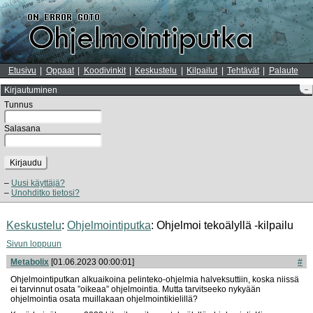
Etusivu
Oppaat
Koodivinkit
Keskustelu
Kilpailut
Tehtävät
Palaute
Kirjautuminen
–
Tunnus
Salasana
Kirjaudu
Uusi käyttäjä?
Unohditko tietosi?
Keskustelu
:
Ohjelmointiputka
: Ohjelmoi tekoälyllä -kilpailu
Sivun loppuun
Metabolix
[01.06.2023 00:00:01]
#
Ohjelmointiputkan alkuaikoina pelinteko-ohjelmia halveksuttiin, koska niissä
ei tarvinnut osata ”oikeaa” ohjelmointia. Mutta tarvitseeko nykyään
ohjelmointia osata muillakaan ohjelmointikielillä?