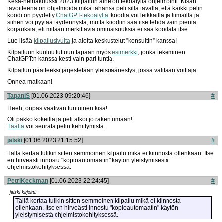
Kesä-heinäkuussa 2023 kilpailun aihe on tekoälyllä ohjelmointi. Kisan
tavoitteena on ohjelmoida mikä tahansa peli sillä tavalla, että kaikki pelin
koodi on pyydetty
ChatGPT-tekoälyltä
: koodia voi leikkailla ja liimailla ja
siihen voi pyytää täydennystä, mutta koodiin saa itse tehdä vain pieniä
korjauksia, eli mitään merkittäviä ominaisuuksia ei saa koodata itse.
Lue lisää
kilpailusivulta
ja aloita keskustelut ”konsultin” kanssa!
Kilpailuun kuuluu tuttuun tapaan myös
esimerkki
, jonka tekeminen
ChatGPT:n kanssa kesti vain pari tuntia.
Kilpailun päätteeksi järjestetään yleisöäänestys, jossa valitaan voittaja.
Onnea matkaan!
TapaniS
[01.06.2023 09:20:46]
#
Heeh, onpas vaativan tuntuinen kisa!
Oli pakko kokeilla ja peli alkoi jo rakentumaan!
Täältä
voi seurata pelin kehittymistä.
jalski
[01.06.2023 21:15:52]
#
Tällä kertaa tulikin sitten semmoinen kilpailu mikä ei kiinnosta ollenkaan. Itse
en hirveästi innostu "kopioautomaatin" käytön yleistymisestä
ohjelmistokehityksessä.
PetriKeckman
[01.06.2023 22:24:45]
#
jalski kirjoitti:
Tällä kertaa tulikin sitten semmoinen kilpailu mikä ei kiinnosta
ollenkaan. Itse en hirveästi innostu "kopioautomaatin" käytön
yleistymisestä ohjelmistokehityksessä.