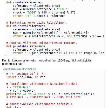
def
 create
	reference = 
clean
	num = 
numeric
(reference + 
"RF00"
	check = 
"%02d"
 % (
98
 - 
int
(num) % 
97
return
"RF"
# Tarkastaa, onko viite kelvollinen.
def
 validate
	reference = 
clean
	num = 
numeric
(reference[
4
:] + reference[
0
:
4
return
4
 < 
len
(reference) <= 
25
and
int
(num) % 
97
 == 
1
# Muuttaa viitteen tulostettavaan muotoon.
def
 printable
	reference = 
clean
return
" "
.
join
(reference[i:i+
4
] 
for
 i 
in
range
(
0
, 
len
(r
Kun funktiot on tallennettu moduuliksi iso_11649.py, niitä voi käyttää
esimerkiksi näin:
kopioi
;
pituusrajoitus
;
rivinumerot
# -*- coding: utf-8 -*-
import
 iso_11649 
as
# Suomalainen viitenumero kansainväliseksi:
s = 
"12345672"
r = ref.
create
print
(
"%s => %s => %s\n"
 % (s, r, ref.
printable
# 12345672 => RF8512345672 => RF85 1234 5672
# Kansainvälisen viitenumeron tarkastus:
def
 f