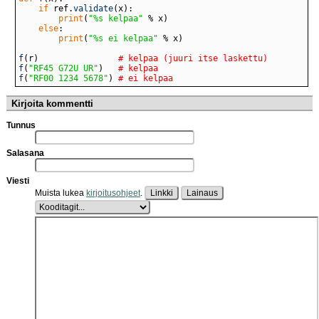
if
 ref.
validate
print
(
"%s kelpaa"
else
print
(
"%s ei kelpaa"
f
(r)                
# kelpaa (juuri itse laskettu)
f
(
"RF45 G72U UR"
)   
# kelpaa
f
(
"RF00 1234 5678"
) 
# ei kelpaa
Kirjoita kommentti
Tunnus
Salasana
Viesti
Muista lukea
kirjoitusohjeet
.
Linkki
Lainaus