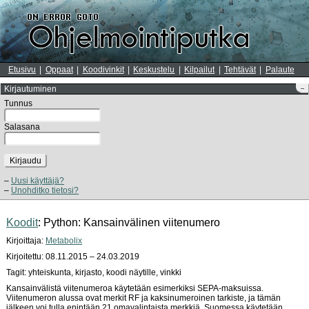
Etusivu
Oppaat
Koodivinkit
Keskustelu
Kilpailut
Tehtävät
Palaute
Kirjautuminen
–
Tunnus
Salasana
Kirjaudu
Uusi käyttäjä?
Unohditko tietosi?
Koodit
: Python: Kansainvälinen viitenumero
Kirjoittaja:
Metabolix
Kirjoitettu: 08.11.2015 – 24.03.2019
Tagit: yhteiskunta, kirjasto, koodi näytille, vinkki
Kansainvälistä viitenumeroa käytetään esimerkiksi SEPA-maksuissa.
Viitenumeron alussa ovat merkit RF ja kaksinumeroinen tarkiste, ja tämän
jälkeen voi tulla enintään 21 omavalintaista merkkiä. Suomessa käytetään