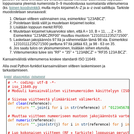
loppuosana yleensä numeroista 0–9 muodostuvaa suomalaista viitenumeroa
(ks.
toinen koodivinkki
), mutta myös kirjaimet A–Z ja a–z ovat sallittuja. Tarkiste
muodostetaan seuraavasti:
Otetaan viitteen valinnainen osa, esimerkiksi ”123ABCZ”.
Poistetaan tästä välit ja muutetaan kirjaimet isoiksi.
Lisätään loppuun merkit RF00.
Muutetaan kirjaimet lukuarvoiksi siten, että A = 10, B = 11, ..., Z = 35.
Esimerkiksi ”123ABCZRF00” muuttuu muotoon ”12310111235271500”.
Lasketaan jakojäännös 97:llä ja vähennetään tämä 98:sta. Esimerkiksi
12310111235271500 jaettuna 97:llä jättää 63, ja 98 - 63 on 35.
Jos saatu tulos on yksinumeroinen, lisätään siihen etunolla.
Viitenumeroksi tulee siis ”RF” + ”35” + ”123ABCZ” = ”RF35 123A BCZ”.
Kansainvälistä viitenumeroa koskee standardi ISO 11649.
Alla ovat Python-funktiot kansainvälisen viitteen laskemiseen ja
tarkastamiseen.
kopioi
;
pituusrajoitus
;
rivinumerot
# -*- coding: utf-8 -*-
# iso_11649.py
# Moduuli kansainvälisten viitenumeroiden käsittelyyn (ISO 1
# Siivoaa viitteestä ylimääräiset välimerkit.
def
 clean
return
""
.
join
(i 
for
 i 
in
str
(reference) 
if
"0123456789A
# Muuttaa viitteen numeeriseen muotoon jakojäännöstä varten.
def
 numeric
return
""
.
join
(
str
(j) 
for
 i 
in
str
(reference) 
for
 j 
in
 (
# Luo kokonaisen viitteen (RF + tarkiste) loppuosan perustee