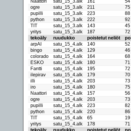
Naattori
satu_15_3.alk
161
54
ogre
satu_15_3.alk
211
75
pupilli
satu_15_3.alk
223
88
python
satu_15_3.alk
222
92
TIT
satu_15_3.alk
143
45
yritys
satu_15_3.alk
187
72
tekoäly
ruudukko
poistetut neliöt
po
arpAI
satu_15_4.alk
140
52
bingo
satu_15_4.alk
129
46
colorado
satu_15_4.alk
164
68
ESKO
satu_15_4.alk
180
71
Fantti
satu_15_4.alk
195
72
ilepirav
satu_15_4.alk
179
70
illi
satu_15_4.alk
203
73
iro
satu_15_4.alk
180
75
Naattori
satu_15_4.alk
157
56
ogre
satu_15_4.alk
203
73
pupilli
satu_15_4.alk
223
82
python
satu_15_4.alk
220
86
TIT
satu_15_4.alk
65
19
yritys
satu_15_4.alk
178
71
tekoäly
ruudukko
poistetut neliöt
po