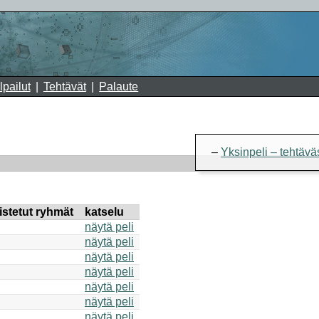
lpailut
Tehtävät
Palaute
Yksinpeli – tehtävä
istetut ryhmät
katselu
näytä peli
näytä peli
näytä peli
näytä peli
näytä peli
näytä peli
näytä peli