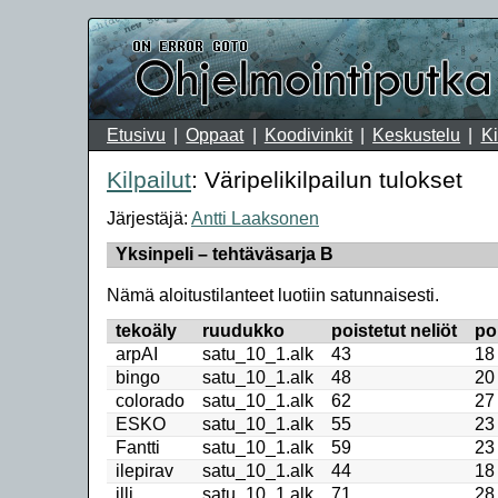
Etusivu
Oppaat
Koodivinkit
Keskustelu
Ki
Kilpailut
: Väripelikilpailun tulokset
Järjestäjä:
Antti Laaksonen
Yksinpeli – tehtäväsarja B
Nämä aloitustilanteet luotiin satunnaisesti.
tekoäly
ruudukko
poistetut neliöt
po
arpAI
satu_10_1.alk
43
18
bingo
satu_10_1.alk
48
20
colorado
satu_10_1.alk
62
27
ESKO
satu_10_1.alk
55
23
Fantti
satu_10_1.alk
59
23
ilepirav
satu_10_1.alk
44
18
illi
satu_10_1.alk
71
28