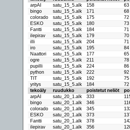
arpAI
satu_15_5.alk
158
63
bingo
satu_15_5.alk
171
68
colorado
satu_15_5.alk
175
72
ESKO
satu_15_5.alk
180
73
Fantti
satu_15_5.alk
184
71
ilepirav
satu_15_5.alk
179
70
illi
satu_15_5.alk
204
71
iro
satu_15_5.alk
195
84
Naattori
satu_15_5.alk
177
65
ogre
satu_15_5.alk
211
78
pupilli
satu_15_5.alk
224
86
python
satu_15_5.alk
222
92
TIT
satu_15_5.alk
192
75
yritys
satu_15_5.alk
184
72
tekoäly
ruudukko
poistetut neliöt
po
arpAI
satu_20_1.alk
333
11
bingo
satu_20_1.alk
346
11
colorado
satu_20_1.alk
345
13
ESKO
satu_20_1.alk
373
13
Fantti
satu_20_1.alk
378
14
ilepirav
satu_20_1.alk
356
12