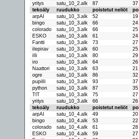
yritys
satu_10_2.alk
87
37
tekoäly
ruudukko
poistetut neliöt
po
arpAI
satu_10_3.alk
52
19
bingo
satu_10_3.alk
66
24
colorado
satu_10_3.alk
66
25
ESKO
satu_10_3.alk
61
24
Fantti
satu_10_3.alk
73
27
ilepirav
satu_10_3.alk
60
25
illi
satu_10_3.alk
80
29
iro
satu_10_3.alk
64
26
Naattori
satu_10_3.alk
63
21
ogre
satu_10_3.alk
86
32
pupilli
satu_10_3.alk
93
37
python
satu_10_3.alk
87
35
TIT
satu_10_3.alk
75
27
yritys
satu_10_3.alk
66
26
tekoäly
ruudukko
poistetut neliöt
po
arpAI
satu_10_4.alk
49
20
bingo
satu_10_4.alk
53
22
colorado
satu_10_4.alk
61
28
ESKO
satu_10_4.alk
59
27