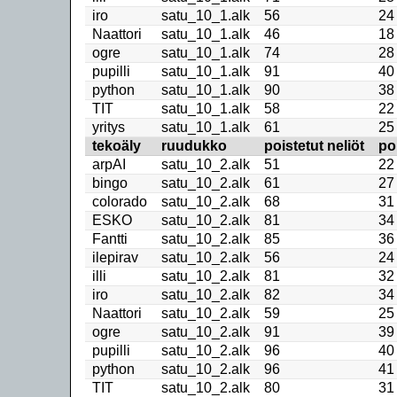
iro
satu_10_1.alk
56
24
Naattori
satu_10_1.alk
46
18
ogre
satu_10_1.alk
74
28
pupilli
satu_10_1.alk
91
40
python
satu_10_1.alk
90
38
TIT
satu_10_1.alk
58
22
yritys
satu_10_1.alk
61
25
tekoäly
ruudukko
poistetut neliöt
po
arpAI
satu_10_2.alk
51
22
bingo
satu_10_2.alk
61
27
colorado
satu_10_2.alk
68
31
ESKO
satu_10_2.alk
81
34
Fantti
satu_10_2.alk
85
36
ilepirav
satu_10_2.alk
56
24
illi
satu_10_2.alk
81
32
iro
satu_10_2.alk
82
34
Naattori
satu_10_2.alk
59
25
ogre
satu_10_2.alk
91
39
pupilli
satu_10_2.alk
96
40
python
satu_10_2.alk
96
41
TIT
satu_10_2.alk
80
31