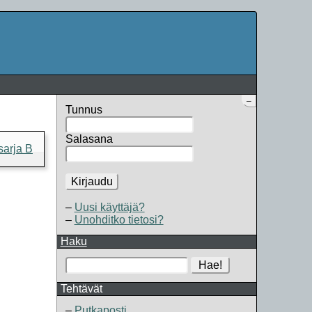
–
Tunnus
Salasana
sarja B
Kirjaudu
Uusi käyttäjä?
Unohditko tietosi?
Haku
Hae!
Tehtävät
Putkaposti