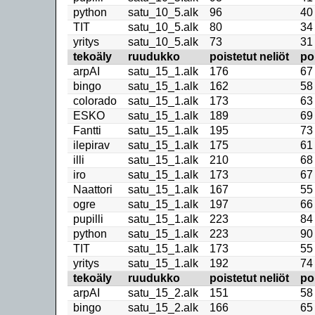
python
satu_10_5.alk
96
40
TIT
satu_10_5.alk
80
34
yritys
satu_10_5.alk
73
31
tekoäly
ruudukko
poistetut neliöt
po
arpAI
satu_15_1.alk
176
67
bingo
satu_15_1.alk
162
58
colorado
satu_15_1.alk
173
63
ESKO
satu_15_1.alk
189
69
Fantti
satu_15_1.alk
195
73
ilepirav
satu_15_1.alk
175
61
illi
satu_15_1.alk
210
68
iro
satu_15_1.alk
173
67
Naattori
satu_15_1.alk
167
55
ogre
satu_15_1.alk
197
66
pupilli
satu_15_1.alk
223
84
python
satu_15_1.alk
223
90
TIT
satu_15_1.alk
173
55
yritys
satu_15_1.alk
192
74
tekoäly
ruudukko
poistetut neliöt
po
arpAI
satu_15_2.alk
151
58
bingo
satu_15_2.alk
166
65