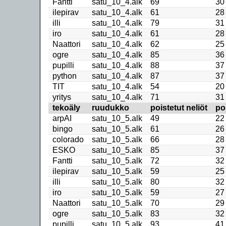
Fantti
satu_10_4.alk
69
30
ilepirav
satu_10_4.alk
61
28
illi
satu_10_4.alk
79
31
iro
satu_10_4.alk
61
28
Naattori
satu_10_4.alk
62
25
ogre
satu_10_4.alk
85
36
pupilli
satu_10_4.alk
88
37
python
satu_10_4.alk
87
37
TIT
satu_10_4.alk
54
20
yritys
satu_10_4.alk
71
31
tekoäly
ruudukko
poistetut neliöt
po
arpAI
satu_10_5.alk
49
22
bingo
satu_10_5.alk
61
26
colorado
satu_10_5.alk
66
28
ESKO
satu_10_5.alk
85
37
Fantti
satu_10_5.alk
72
32
ilepirav
satu_10_5.alk
59
25
illi
satu_10_5.alk
80
32
iro
satu_10_5.alk
59
27
Naattori
satu_10_5.alk
70
29
ogre
satu_10_5.alk
83
32
pupilli
satu_10_5.alk
93
41