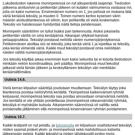
Lukutiedoston rakenne moninpeleissä on nyt alkuperäistä laajempi. Tiedoston
jatkeena aloitusrivin ja pelikentän jälkeen on kutakin värinumeroa vastaava rivi,
jolla on kaksi numeroa. Ensimmäinen numero on 1, jos pelissä on mukana tätä
väriä keräävä tekoäly, ja muuten 0. Toinen numero kertoo kyseisen värin
määrän aloitustilanteessa eli silloin, kun pelikenttä oli vielä koskematon.
Tekoäly voi halutessaan hyödyntää näitä tietoja pelatessaan.
Moninpelin sääntöihin on tullut lisäksi pari tarkennusta. Aluksi jokaisella
pelikentän värillä on oma kerääjänsä. Aikarajan ylitykset karsivat
pelaajajoukkoa. Tekoälyt poistavat neliöitä värien numerojärjestyksessä.
Pelikierroksen aloittaa siis se tekoäly, joka kerää väriä 1 ja lopettaa se tekoäly,
joka kerää viimeistä väriä. Kaikki muut tekoälyt poistavat omia neliöitään
näiden välillä numerojärjestyksessä.
Jos tekoäly käyttää aikaa enemmän kuin kaksi sekuntia tai ei kirjoita tiedostoon
minkään neliön koordinaatteja, peli päättyy. Moninpelissä muut tekoälyt
jatkavat vielä tämän jälkeen ja keskeyttäneen tekoälyn väri merkitään
keräämättömäksi.
Uutisia 14.6.
Vielä kerran kilpailun sääntöjä joudutaan muuttamaan. Tekoälyn täytyy joka
tilanteessa poistaa neliöryhmä kentältä. Yksinpelissä kaikenväriset ryhmät
kelpaavat, moninpelissä tekoäly saa poistaa ainoastaan omanvärisiä neliöitä.
Jos kentällä ei ole yhtään poistettavaa (moninpelissä oikeanväristä) ryhmää,
tekoälyä ei myöskään kutsuta. Aikaisemmin säännöissä oli sallittu sekä
poistamatta jättäminen että moninpelissä toisenvärisen ryhmän poistaminen.
Uutisia 10.7.
Kaikki testipelit on nyt pelattu, ja
tulossivulla
on kilpailuun osallistuneet tekoälyt,
niiden saamat pisteet yksin- ja moninpelissä sekä mahdollisuus katsella
jälkeenpäin pelejä. Kaikki tekoälyt ja niiden lähdekoodit pystyy myös