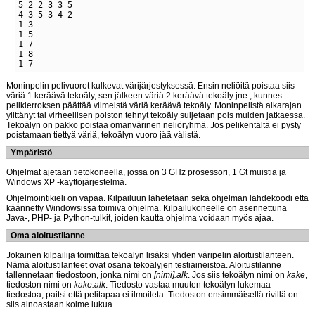
1 7
Moninpelin pelivuorot kulkevat värijärjestyksessä. Ensin neliöitä poistaa siis
väriä 1 keräävä tekoäly, sen jälkeen väriä 2 keräävä tekoäly jne., kunnes
pelikierroksen päättää viimeistä väriä keräävä tekoäly. Moninpelistä aikarajan
ylittänyt tai virheellisen poiston tehnyt tekoäly suljetaan pois muiden jatkaessa.
Tekoälyn on pakko poistaa omanvärinen neliöryhmä. Jos pelikentältä ei pysty
poistamaan tiettyä väriä, tekoälyn vuoro jää välistä.
Ympäristö
Ohjelmat ajetaan tietokoneella, jossa on 3 GHz prosessori, 1 Gt muistia ja
Windows XP -käyttöjärjestelmä.
Ohjelmointikieli on vapaa. Kilpailuun lähetetään sekä ohjelman lähdekoodi että
käännetty Windowsissa toimiva ohjelma. Kilpailukoneelle on asennettuna
Java-, PHP- ja Python-tulkit, joiden kautta ohjelma voidaan myös ajaa.
Oma aloitustilanne
Jokainen kilpailija toimittaa tekoälyn lisäksi yhden väripelin aloitustilanteen.
Nämä aloitustilanteet ovat osana tekoälyjen testiaineistoa. Aloitustilanne
tallennetaan tiedostoon, jonka nimi on
[nimi].alk
. Jos siis tekoälyn nimi on
kake
,
tiedoston nimi on
kake.alk
. Tiedosto vastaa muuten tekoälyn lukemaa
tiedostoa, paitsi että pelitapaa ei ilmoiteta. Tiedoston ensimmäisellä rivillä on
siis ainoastaan kolme lukua.