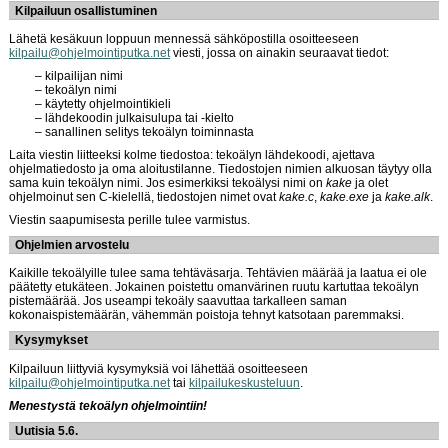
Kilpailuun osallistuminen
Lähetä kesäkuun loppuun mennessä sähköpostilla osoitteeseen
kilpailu@ohjelmointiputka.net
viesti, jossa on ainakin seuraavat tiedot:
kilpailijan nimi
tekoälyn nimi
käytetty ohjelmointikieli
lähdekoodin julkaisulupa tai -kielto
sanallinen selitys tekoälyn toiminnasta
Laita viestin liitteeksi kolme tiedostoa: tekoälyn lähdekoodi, ajettava
ohjelmatiedosto ja oma aloitustilanne. Tiedostojen nimien alkuosan täytyy olla
sama kuin tekoälyn nimi. Jos esimerkiksi tekoälysi nimi on
kake
ja olet
ohjelmoinut sen C-kielellä, tiedostojen nimet ovat
kake.c
,
kake.exe
ja
kake.alk
.
Viestin saapumisesta perille tulee varmistus.
Ohjelmien arvostelu
Kaikille tekoälyille tulee sama tehtäväsarja. Tehtävien määrää ja laatua ei ole
päätetty etukäteen. Jokainen poistettu omanvärinen ruutu kartuttaa tekoälyn
pistemäärää. Jos useampi tekoäly saavuttaa tarkalleen saman
kokonaispistemäärän, vähemmän poistoja tehnyt katsotaan paremmaksi.
Kysymykset
Kilpailuun liittyviä kysymyksiä voi lähettää osoitteeseen
kilpailu@ohjelmointiputka.net
tai
kilpailukeskusteluun
.
Menestystä tekoälyn ohjelmointiin!
Uutisia 5.6.