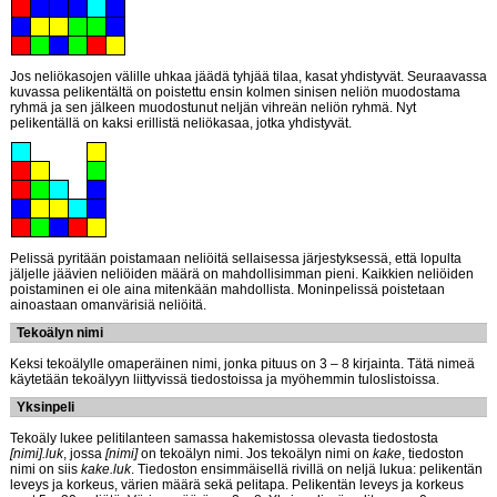
Jos neliökasojen välille uhkaa jäädä tyhjää tilaa, kasat yhdistyvät. Seuraavassa
kuvassa pelikentältä on poistettu ensin kolmen sinisen neliön muodostama
ryhmä ja sen jälkeen muodostunut neljän vihreän neliön ryhmä. Nyt
pelikentällä on kaksi erillistä neliökasaa, jotka yhdistyvät.
Pelissä pyritään poistamaan neliöitä sellaisessa järjestyksessä, että lopulta
jäljelle jäävien neliöiden määrä on mahdollisimman pieni. Kaikkien neliöiden
poistaminen ei ole aina mitenkään mahdollista. Moninpelissä poistetaan
ainoastaan omanvärisiä neliöitä.
Tekoälyn nimi
Keksi tekoälylle omaperäinen nimi, jonka pituus on 3 – 8 kirjainta. Tätä nimeä
käytetään tekoälyyn liittyvissä tiedostoissa ja myöhemmin tuloslistoissa.
Yksinpeli
Tekoäly lukee pelitilanteen samassa hakemistossa olevasta tiedostosta
[nimi].luk
, jossa
[nimi]
on tekoälyn nimi. Jos tekoälyn nimi on
kake
, tiedoston
nimi on siis
kake.luk
. Tiedoston ensimmäisellä rivillä on neljä lukua: pelikentän
leveys ja korkeus, värien määrä sekä pelitapa. Pelikentän leveys ja korkeus