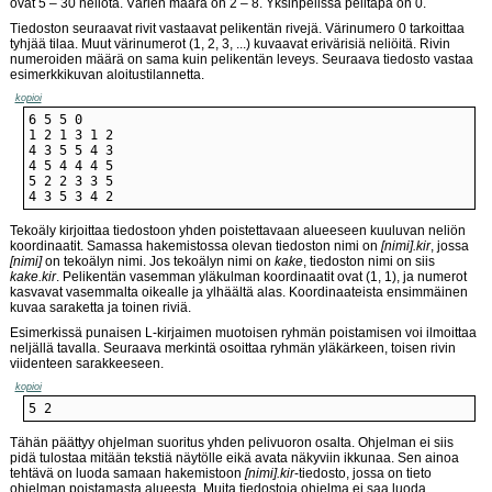
ovat 5 – 30 neliötä. Värien määrä on 2 – 8. Yksinpelissä pelitapa on 0.
Tiedoston seuraavat rivit vastaavat pelikentän rivejä. Värinumero 0 tarkoittaa
tyhjää tilaa. Muut värinumerot (1, 2, 3, ...) kuvaavat erivärisiä neliöitä. Rivin
numeroiden määrä on sama kuin pelikentän leveys. Seuraava tiedosto vastaa
esimerkkikuvan aloitustilannetta.
kopioi
4 3 5 3 4 2
Tekoäly kirjoittaa tiedostoon yhden poistettavaan alueeseen kuuluvan neliön
koordinaatit. Samassa hakemistossa olevan tiedoston nimi on
[nimi].kir
, jossa
[nimi]
on tekoälyn nimi. Jos tekoälyn nimi on
kake
, tiedoston nimi on siis
kake.kir
. Pelikentän vasemman yläkulman koordinaatit ovat (1, 1), ja numerot
kasvavat vasemmalta oikealle ja ylhäältä alas. Koordinaateista ensimmäinen
kuvaa saraketta ja toinen riviä.
Esimerkissä punaisen L-kirjaimen muotoisen ryhmän poistamisen voi ilmoittaa
neljällä tavalla. Seuraava merkintä osoittaa ryhmän yläkärkeen, toisen rivin
viidenteen sarakkeeseen.
kopioi
5 2
Tähän päättyy ohjelman suoritus yhden pelivuoron osalta. Ohjelman ei siis
pidä tulostaa mitään tekstiä näytölle eikä avata näkyviin ikkunaa. Sen ainoa
tehtävä on luoda samaan hakemistoon
[nimi].kir
-tiedosto, jossa on tieto
ohjelman poistamasta alueesta. Muita tiedostoja ohjelma ei saa luoda.