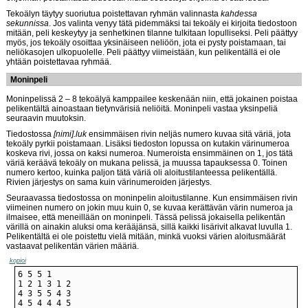
Tekoälyn täytyy suoriutua poistettavan ryhmän valinnasta
kahdessa
sekunnissa
. Jos valinta venyy tätä pidemmäksi tai tekoäly ei kirjoita tiedostoon
mitään, peli keskeytyy ja senhetkinen tilanne tulkitaan lopulliseksi. Peli päättyy
myös, jos tekoäly osoittaa yksinäiseen neliöön, jota ei pysty poistamaan, tai
neliökasojen ulkopuolelle. Peli päättyy viimeistään, kun pelikentällä ei ole
yhtään poistettavaa ryhmää.
Moninpeli
Moninpelissä 2 – 8 tekoälyä kamppailee keskenään niin, että jokainen poistaa
pelikentältä ainoastaan tietynvärisiä neliöitä. Moninpeli vastaa yksinpeliä
seuraavin muutoksin.
Tiedostossa
[nimi].luk
ensimmäisen rivin neljäs numero kuvaa sitä väriä, jota
tekoäly pyrkii poistamaan. Lisäksi tiedoston lopussa on kutakin värinumeroa
koskeva rivi, jossa on kaksi numeroa. Numeroista ensimmäinen on 1, jos tätä
väriä keräävä tekoäly on mukana pelissä, ja muussa tapauksessa 0. Toinen
numero kertoo, kuinka paljon tätä väriä oli aloitustilanteessa pelikentällä.
Rivien järjestys on sama kuin värinumeroiden järjestys.
Seuraavassa tiedostossa on moninpelin aloitustilanne. Kun ensimmäisen rivin
viimeinen numero on jokin muu kuin 0, se kuvaa kerättävän värin numeroa ja
ilmaisee, että meneillään on moninpeli. Tässä pelissä jokaisella pelikentän
värillä on ainakin aluksi oma kerääjänsä, sillä kaikki lisärivit alkavat luvulla 1.
Pelikentältä ei ole poistettu vielä mitään, minkä vuoksi värien aloitusmäärät
vastaavat pelikentän värien määriä.
kopioi