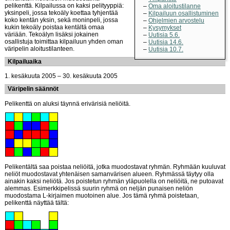
pelikenttä. Kilpailussa on kaksi pelityyppiä:
Oma aloitustilanne
yksinpeli, jossa tekoäly koettaa tyhjentää
Kilpailuun osallistuminen
koko kentän yksin, sekä moninpeli, jossa
Ohjelmien arvostelu
kukin tekoäly poistaa kentältä omaa
Kysymykset
väriään. Tekoälyn lisäksi jokainen
Uutisia 5.6.
osallistuja toimittaa kilpailuun yhden oman
Uutisia 14.6.
väripelin aloitustilanteen.
Uutisia 10.7.
Kilpailuaika
1. kesäkuuta 2005 – 30. kesäkuuta 2005
Väripelin säännöt
Pelikenttä on aluksi täynnä erivärisiä neliöitä.
Pelikentältä saa poistaa neliöitä, jotka muodostavat ryhmän. Ryhmään kuuluvat
neliöt muodostavat yhtenäisen samanvärisen alueen. Ryhmässä täytyy olla
ainakin kaksi neliötä. Jos poistetun ryhmän yläpuolella on neliöitä, ne putoavat
alemmas. Esimerkkipelissä suurin ryhmä on neljän punaisen neliön
muodostama L-kirjaimen muotoinen alue. Jos tämä ryhmä poistetaan,
pelikenttä näyttää tältä: