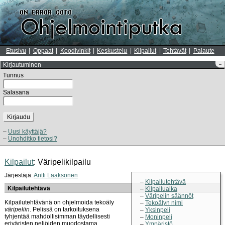
Etusivu
Oppaat
Koodivinkit
Keskustelu
Kilpailut
Tehtävät
Palaute
Kirjautuminen
–
Tunnus
Salasana
Kirjaudu
Uusi käyttäjä?
Unohditko tietosi?
Kilpailut
: Väripelikilpailu
Järjestäjä:
Antti Laaksonen
Kilpailutehtävä
Kilpailutehtävä
Kilpailuaika
Väripelin säännöt
Kilpailutehtävänä on ohjelmoida tekoäly
Tekoälyn nimi
väripeliin
. Pelissä on tarkoituksena
Yksinpeli
tyhjentää mahdollisimman täydellisesti
Moninpeli
eriväristen neliöiden muodostama
Ympäristö