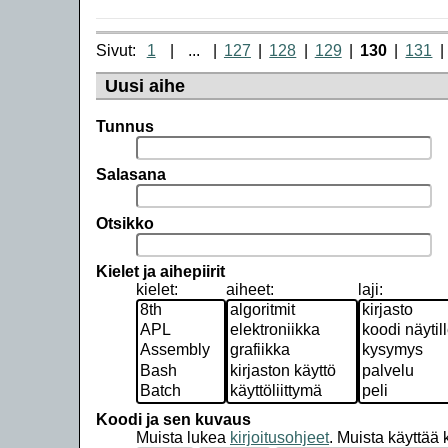
Sivut:
1
...
127
128
129
130
131
Uusi aihe
Tunnus
Salasana
Otsikko
Kielet ja aihepiirit
kielet:
aiheet:
laji:
Koodi ja sen kuvaus
Muista lukea
kirjoitusohjeet
.
Muista käyttää ko