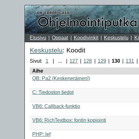
Etusivu
Oppaat
Koodivinkit
Keskustelu
Ki
Keskustelu
: Koodit
Sivut:
1
...
127
128
129
130
131
Aihe
QB: Pa2 (Keskeneräinen!)
C: Tiedoston tiedot
VB6: Callback-funktio
VB6: RichTextbox: fontin kopiointi
PHP: lef