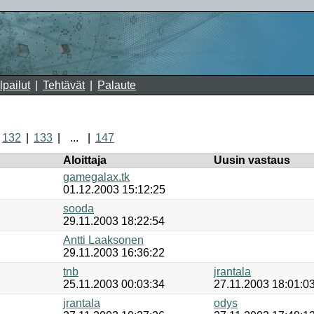
lpailut
Tehtävät
Palaute
132
133
...
147
Aloittaja
Uusin vastaus
gamegalax.tk
01.12.2003 15:12:25
sooda
29.11.2003 18:22:54
Antti Laaksonen
29.11.2003 16:36:22
tnb
jrantala
25.11.2003 00:03:34
27.11.2003 18:01:0
jrantala
odys