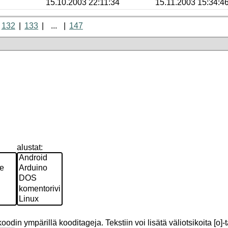
15.10.2003 22:11:34
15.11.2003 15:34:4
132
133
...
147
alustat:
odin ympärillä kooditageja. Tekstiin voi lisätä väliotsikoita [o]-t