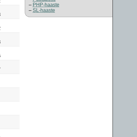
2
PHP-haaste
SL-haaste
8
2
8
6
7