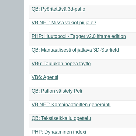
QB: Pyöritettävä 3d-pallo
VB.NET: Missä vakiot pii ja e?
PHP: Huutoboxi - Tagger v2.0 iframe edition
QB: Manuaalisesti ohjattava 3D-Starfield
VB6: Taulukon nopea täyttö
VB6: Agentti
QB: Pallon väistely Peli
VB.NET: Kombinaatioitten generointi
QB: Tekstiseikkailu opettelu
PHP: Dynaaminen indexi