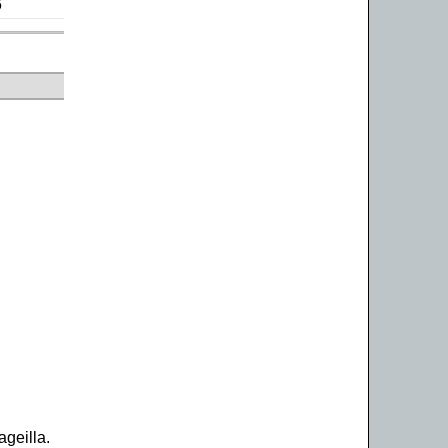
6
ageilla.