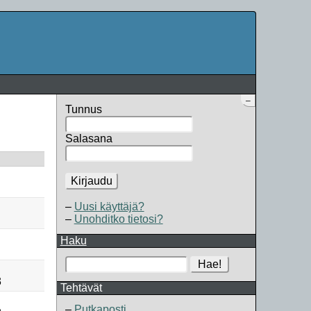
–
Tunnus
Salasana
Kirjaudu
Uusi käyttäjä?
Unohditko tietosi?
Haku
Hae!
3
Tehtävät
Putkaposti