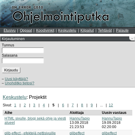
Etusivu
Oppaat
Koodivinkit
Keskustelu
Kilpailut
Tehtävät
Palaute
Kirjautuminen
–
Tunnus
Salasana
Kirjaudu
Uusi käyttäjä?
Unohditko tietosi?
Keskustelu
: Projektit
Sivut:
1
2
3
4
5
6
7
8
9
...
12
Aihe
Aloittaja
Uusin vastaus
HTML sivulle, blogi sekä ohje ja viesti
HannuTapio
HannuTapio
alueet
13.09.2018
19.09.2018
21:23:53
02:20:00
qlib-effect - efektejä nettisivuille
qlibeffect
qlibeffect