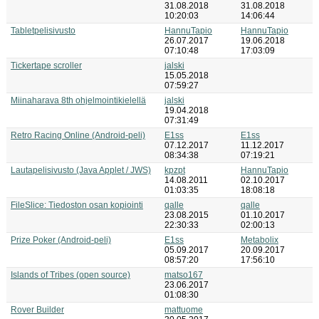
31.08.2018
31.08.2018
10:20:03
14:06:44
Tabletpelisivusto
HannuTapio
HannuTapio
26.07.2017
19.06.2018
07:10:48
17:03:09
Tickertape scroller
jalski
15.05.2018
07:59:27
Miinaharava 8th ohjelmointikielellä
jalski
19.04.2018
07:31:49
Retro Racing Online (Android-peli)
E1ss
E1ss
07.12.2017
11.12.2017
08:34:38
07:19:21
Lautapelisivusto (Java Applet / JWS)
kpzpt
HannuTapio
14.08.2011
02.10.2017
01:03:35
18:08:18
FileSlice: Tiedoston osan kopiointi
qalle
qalle
23.08.2015
01.10.2017
22:30:33
02:00:13
Prize Poker (Android-peli)
E1ss
Metabolix
05.09.2017
20.09.2017
08:57:20
17:56:10
Islands of Tribes (open source)
matso167
23.06.2017
01:08:30
Rover Builder
mattuome