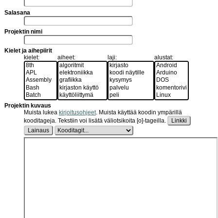
Salasana
Projektin nimi
Kielet ja aihepiirit
kielet:
aiheet:
laji:
alustat:
Projektin kuvaus
Muista lukea
kirjoitusohjeet
.
Muista käyttää koodin ympärillä
kooditageja. Tekstiin voi lisätä väliotsikoita [o]-tageilla.
Linkki
Lainaus