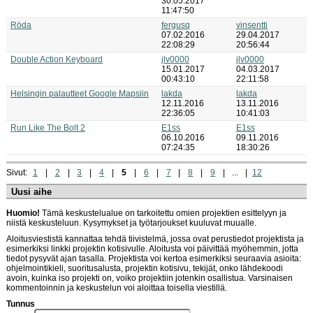
30.05.2017
11:47:50
Röda
fergusq
vinsentti
07.02.2016
29.04.2017
22:08:29
20:56:44
Double Action Keyboard
jlv0000
jlv0000
15.01.2017
04.03.2017
00:43:10
22:11:58
Helsingin palautteet Google Mapsiin
lakda
lakda
12.11.2016
13.11.2016
22:36:05
10:41:03
Run Like The Bolt 2
E1ss
E1ss
06.10.2016
09.11.2016
07:24:35
18:30:26
Sivut:
1
2
3
4
5
6
7
8
9
...
12
Uusi aihe
Huomio!
Tämä keskustelualue on tarkoitettu omien projektien esittelyyn ja
niistä keskusteluun. Kysymykset ja työtarjoukset kuuluvat muualle.
Aloitusviestistä kannattaa tehdä tiivistelmä, jossa ovat perustiedot projektista ja
esimerkiksi linkki projektin kotisivulle. Aloitusta voi päivittää myöhemmin, jotta
tiedot pysyvät ajan tasalla. Projektista voi kertoa esimerkiksi seuraavia asioita:
ohjelmointikieli, suoritusalusta, projektin kotisivu, tekijät, onko lähdekoodi
avoin, kuinka iso projekti on, voiko projektiin jotenkin osallistua. Varsinaisen
kommentoinnin ja keskustelun voi aloittaa toisella viestillä.
Tunnus