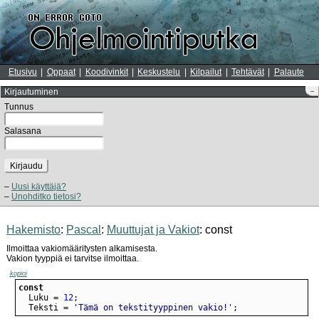
Etusivu
Oppaat
Koodivinkit
Keskustelu
Kilpailut
Tehtävät
Palaute
Kirjautuminen
–
Tunnus
Salasana
Kirjaudu
Uusi käyttäjä?
Unohditko tietosi?
Hakemisto
:
Pascal
:
Muuttujat ja Vakiot
: const
Ilmoittaa vakiomääritysten alkamisesta.
Vakion tyyppiä ei tarvitse ilmoittaa.
kopioi
const
  Luku = 
12
  Teksti = 
'Tämä on tekstityyppinen vakio!'
;