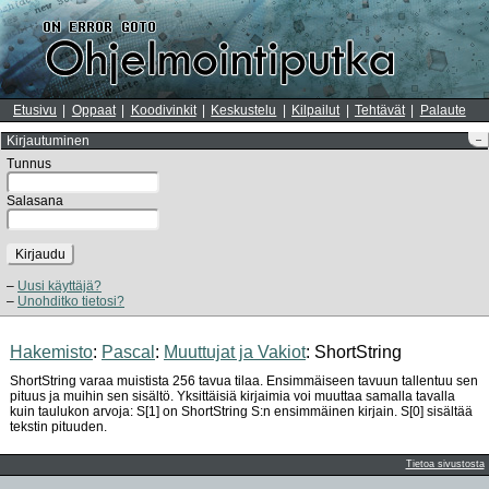
Etusivu
Oppaat
Koodivinkit
Keskustelu
Kilpailut
Tehtävät
Palaute
Kirjautuminen
–
Tunnus
Salasana
Kirjaudu
Uusi käyttäjä?
Unohditko tietosi?
Hakemisto
:
Pascal
:
Muuttujat ja Vakiot
: ShortString
ShortString varaa muistista 256 tavua tilaa. Ensimmäiseen tavuun tallentuu sen
pituus ja muihin sen sisältö. Yksittäisiä kirjaimia voi muuttaa samalla tavalla
kuin taulukon arvoja: S[1] on ShortString S:n ensimmäinen kirjain. S[0] sisältää
tekstin pituuden.
Tietoa sivustosta