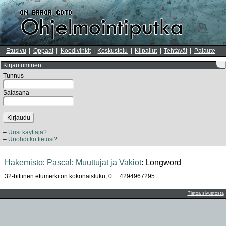
Etusivu
Oppaat
Koodivinkit
Keskustelu
Kilpailut
Tehtävät
Palaute
Kirjautuminen
–
Tunnus
Salasana
Kirjaudu
Uusi käyttäjä?
Unohditko tietosi?
Hakemisto
:
Pascal
:
Muuttujat ja Vakiot
: Longword
32-bittinen etumerkitön kokonaisluku, 0 ... 4294967295.
Tietoa sivustosta