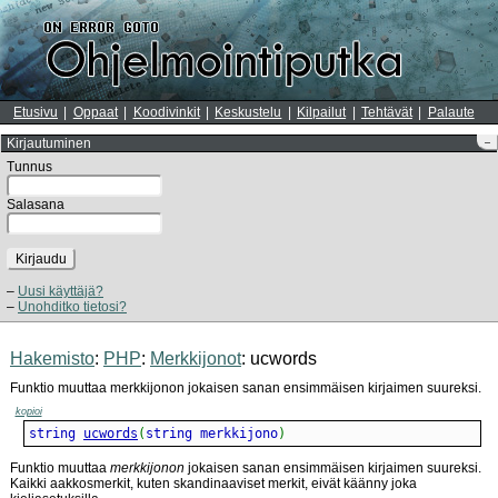
Etusivu
Oppaat
Koodivinkit
Keskustelu
Kilpailut
Tehtävät
Palaute
Kirjautuminen
–
Tunnus
Salasana
Kirjaudu
Uusi käyttäjä?
Unohditko tietosi?
Hakemisto
:
PHP
:
Merkkijonot
: ucwords
Funktio muuttaa merkkijonon jokaisen sanan ensimmäisen kirjaimen suureksi.
kopioi
string 
ucwords
(
string merkkijono
)
Funktio muuttaa
merkkijonon
jokaisen sanan ensimmäisen kirjaimen suureksi.
Kaikki aakkosmerkit, kuten skandinaaviset merkit, eivät käänny joka