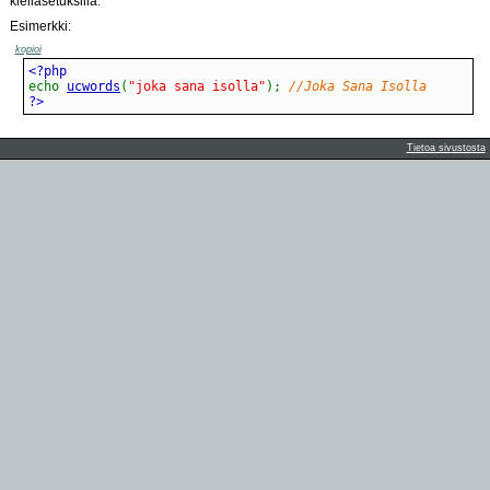
kieliasetuksilla.
Esimerkki:
kopioi
echo
ucwords
(
"joka sana isolla"
)
;
//Joka Sana Isolla
?>
Tietoa sivustosta