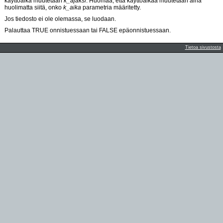
käyttöaika muutetaan
k_ajaksi
. Huomaa, että käyttöaikaa muutetaan aina
huolimatta siitä, onko
k_aika
parametria määritetty.
Jos tiedosto ei ole olemassa, se luodaan.
Palauttaa TRUE onnistuessaan tai FALSE epäonnistuessaan.
Tietoa sivustosta