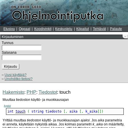
Etusivu
Oppaat
Koodivinkit
Keskustelu
Kilpailut
Tehtävät
Palaute
Kirjautuminen
–
Tunnus
Salasana
Kirjaudu
Uusi käyttäjä?
Unohditko tietosi?
Hakemisto
:
PHP
:
Tiedostot
: touch
Muuttaa tiedoston käyttö- ja muokkausajan
kopioi
int 
touch
(
 string tiedosto 
[
,
 aika 
[
,
 k_aika
]
]
)
Yrittää muuttaa
tiedoston
käyttö- ja muokkausajan
ajaksi
. Jos
aika
parametria
ei anneta, käytetään nykyistä aikaa. Jos kolmas parametri
k_aika
on määritetty,