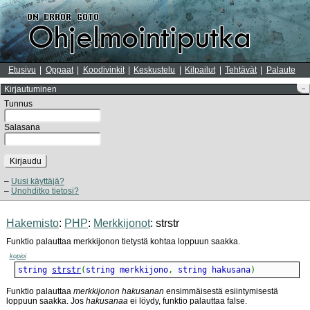
Etusivu
Oppaat
Koodivinkit
Keskustelu
Kilpailut
Tehtävät
Palaute
Kirjautuminen
–
Tunnus
Salasana
Kirjaudu
Uusi käyttäjä?
Unohditko tietosi?
Hakemisto
:
PHP
:
Merkkijonot
: strstr
Funktio palauttaa merkkijonon tietystä kohtaa loppuun saakka.
kopioi
string 
strstr
(
string merkkijono
,
 string hakusana
)
Funktio palauttaa
merkkijonon
hakusanan
ensimmäisestä esiintymisestä
loppuun saakka. Jos
hakusanaa
ei löydy, funktio palauttaa false.