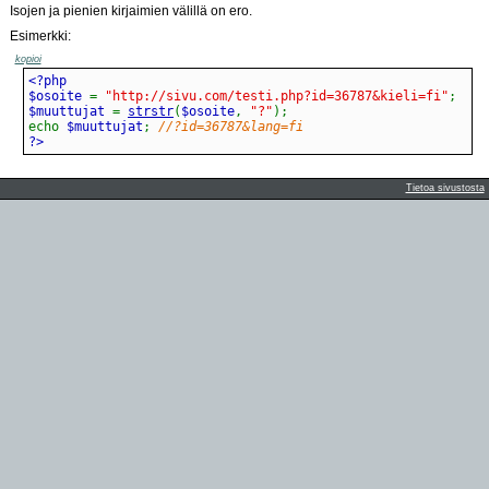
Isojen ja pienien kirjaimien välillä on ero.
Esimerkki:
kopioi
$osoite 
=
"http://sivu.com/testi.php?id=36787&kieli=fi"
;
$muuttujat 
=
strstr
(
$osoite
,
"?"
)
;
echo
 $muuttujat
;
//?id=36787&lang=fi
?>
Tietoa sivustosta