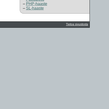
PHP-haaste
SL-haaste
Tietoa sivustosta