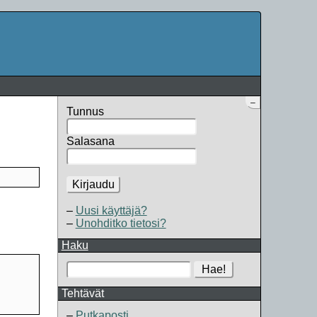
–
Tunnus
Salasana
Kirjaudu
Uusi käyttäjä?
Unohditko tietosi?
Haku
Hae!
Tehtävät
Putkaposti