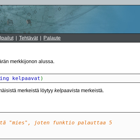
lpailut
Tehtävät
Palaute
ärän merkkijonon alussa.
ing kelpaavat
)
isistä merkeistä löytyy
kelpaavista
merkeistä.
tä "mies", joten funktio palauttaa 5