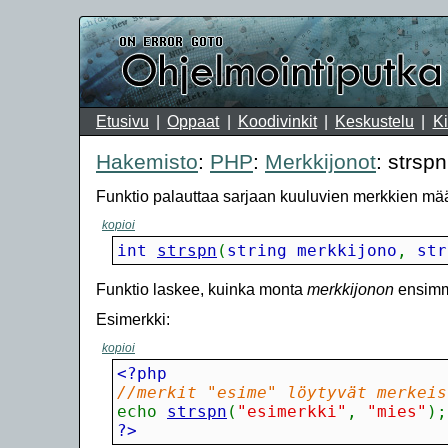
Etusivu
Oppaat
Koodivinkit
Keskustelu
Ki
Hakemisto
:
PHP
:
Merkkijonot
: strspn
Funktio palauttaa sarjaan kuuluvien merkkien mä
kopioi
int 
strspn
(
string merkkijono
,
 str
Funktio laskee, kuinka monta
merkkijonon
ensimmä
Esimerkki:
kopioi
//merkit "esime" löytyvät merkeis
echo
strspn
(
"esimerkki"
,
"mies"
)
;
?>