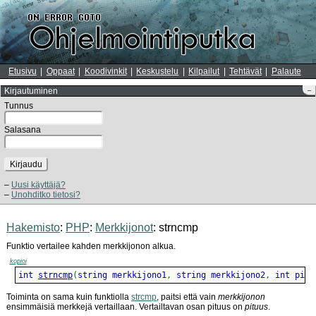
Etusivu
Oppaat
Koodivinkit
Keskustelu
Kilpailut
Tehtävät
Palaute
Kirjautuminen
–
Tunnus
Salasana
Kirjaudu
Uusi käyttäjä?
Unohditko tietosi?
Hakemisto
:
PHP
:
Merkkijonot
: strncmp
Funktio vertailee kahden merkkijonon alkua.
kopioi
int 
strncmp
(
string merkkijono1
,
 string merkkijono2
,
 int pitu
Toiminta on sama kuin funktiolla
strcmp
, paitsi että vain
merkkijonon
ensimmäisiä merkkejä vertaillaan. Vertailtavan osan pituus on
pituus
.