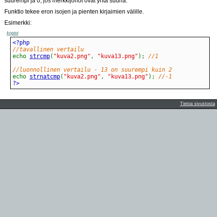
suurempi ja 0, jos merkkijonot ovat yhtä suuria.
Funktio tekee eron isojen ja pienten kirjaimien välille.
Esimerkki:
kopioi
//tavallinen vertailu
echo
strcmp
(
"kuva2.png"
,
"kuva13.png"
)
;
//1
//luonnollinen vertailu - 13 on suurempi kuin 2
echo
strnatcmp
(
"kuva2.png"
,
"kuva13.png"
)
;
//-1
?>
Tietoa sivustosta