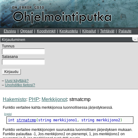
Etusivu
Oppaat
Koodivinkit
Keskustelu
Kilpailut
Tehtävät
Palaute
Kirjautuminen
–
Tunnus
Salasana
Kirjaudu
Uusi käyttäjä?
Unohditko tietosi?
Hakemisto
:
PHP
:
Merkkijonot
: strnatcmp
Funktio vertailee kahta merkkijonoa luonnollisessa järjestyksessä.
kopioi
int 
strnatcmp
(
string merkkijono1
,
 string merkkijono2
)
Funktio vertailee merkkijonojen suuruuksia luonnollisen järjestyksen mukaan.
Funktio palauttaa -1, Jos
merkkijono1
on pienempi, 1, jos
merkkijono1
on