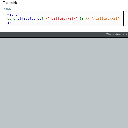
Esimerkki:
kopioi
echo
stripslashes
(
"\'heittomerkit\'"
)
;
//"'heittomerkit'"
?>
Tietoa sivustosta