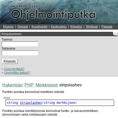
Etusivu
Oppaat
Koodivinkit
Keskustelu
Kilpailut
Tehtävät
Palaute
Kirjautuminen
–
Tunnus
Salasana
Kirjaudu
Uusi käyttäjä?
Unohditko tietosi?
Hakemisto
:
PHP
:
Merkkijonot
: stripslashes
Funktio poistaa kenoviivat merkkien edestä.
kopioi
string 
stripslashes
(
string merkkijono
)
Funktio poistaa
merkkijonosta
kenoviivat heitto- ja lainausmerkkien,
kenoviivojen sekä nollatavujen edestä.