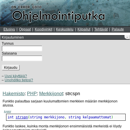
Etusivu
Oppaat
Koodivinkit
Keskustelu
Kilpailut
Tehtävät
Palaute
Kirjautuminen
–
Tunnus
Salasana
Kirjaudu
Uusi käyttäjä?
Unohditko tietosi?
Hakemisto
:
PHP
:
Merkkijonot
: strcspn
Funktio palauttaa sarjaan kuulumattomien merkkien määrän merkkijonon
alussa.
kopioi
int 
strspn
(
string merkkijono
,
 string kelpaamattomat
)
Funktio laskee, kuinka monta
merkkijonon
ensimmäisistä merkeistä ei löydy