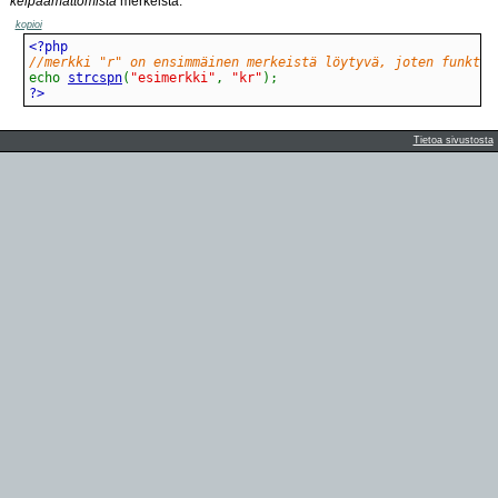
kelpaamattomista
merkeistä.
kopioi
//merkki "r" on ensimmäinen merkeistä löytyvä, joten funktio
echo
strcspn
(
"esimerkki"
,
"kr"
)
;
?>
Tietoa sivustosta