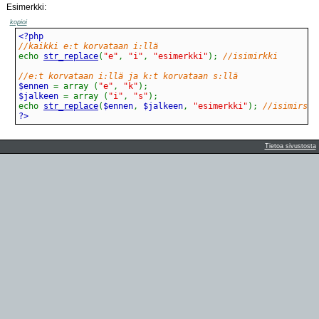
Esimerkki:
kopioi
//kaikki e:t korvataan i:llä
echo
str_replace
(
"e"
,
"i"
,
"esimerkki"
)
;
//isimirkki
//e:t korvataan i:llä ja k:t korvataan s:llä
$ennen 
=
array
(
"e"
,
"k"
)
;
$jalkeen 
=
array
(
"i"
,
"s"
)
;
echo
str_replace
(
$ennen
,
 $jalkeen
,
"esimerkki"
)
;
//isimirssi
?>
Tietoa sivustosta