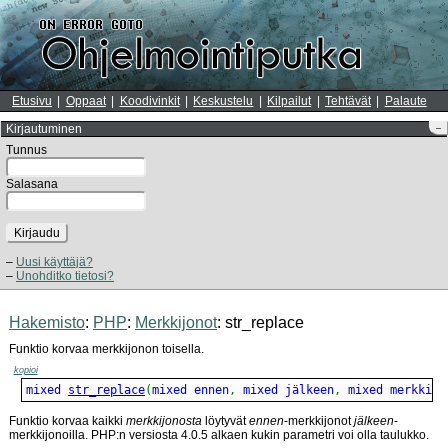
Etusivu
Oppaat
Koodivinkit
Keskustelu
Kilpailut
Tehtävät
Palaute
Kirjautuminen
–
Tunnus
Salasana
Kirjaudu
Uusi käyttäjä?
Unohditko tietosi?
Hakemisto
:
PHP
:
Merkkijonot
: str_replace
Funktio korvaa merkkijonon toisella.
kopioi
mixed 
str_replace
(
mixed ennen
,
 mixed jälkeen
,
 mixed merkkijo
Funktio korvaa kaikki
merkkijonosta
löytyvät
ennen
-merkkijonot
jälkeen
-
merkkijonoilla. PHP:n versiosta 4.0.5 alkaen kukin parametri voi olla taulukko.