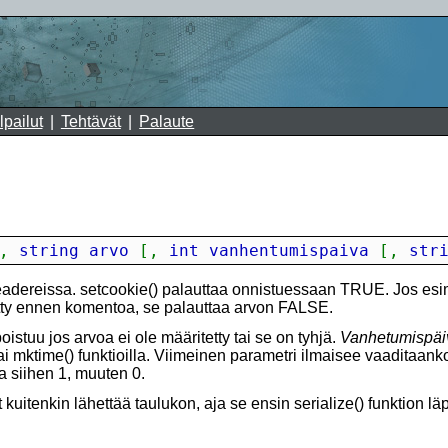
lpailut
Tehtävät
Palaute
,
 string arvo 
[
,
 int vanhentumispaiva 
[
,
 str
eadereissa. setcookie() palauttaa onnistuessaan TRUE. Jos esi
tty ennen komentoa, se palauttaa arvon FALSE.
istuu jos arvoa ei ole määritetty tai se on tyhjä.
Vanhetumispäi
ai mktime() funktioilla. Viimeinen parametri ilmaisee vaaditaank
a siihen 1, muuten 0.
kuitenkin lähettää taulukon, aja se ensin serialize() funktion läp