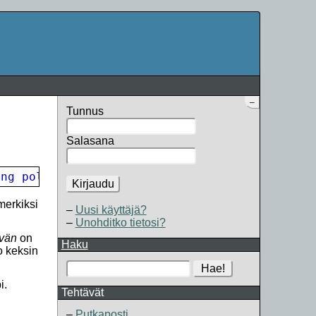
–
Tunnus
Salasana
ing polku 
[
,
 string domain 
[
,
 boolean int tur
Kirjaudu
merkiksi
Uusi käyttäjä?
Unohditko tietosi?
vän
on
Haku
o keksin
Hae!
i.
Tehtävät
Putkaposti