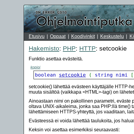
Etusivu
Oppaat
Koodivinkit
Keskustelu
Ki
Hakemisto
:
PHP
:
HTTP
: setcookie
Funktio asettaa evästeitä.
kopioi
boolean 
setcookie
(
 string nimi 
[
setcookie() lähettää evästeen käyttäjälle HTTP-h
muuta sisältöä (vaikkapa <HTML>-tagi) on lähete
Ainoastaan
nimi
on pakollinen parametri, eväste po
oltava UNIX-aikaleima, jonka saa PHP:llä time() t
lähettämiseen HTTPS-yhteyttä, jos vaaditaan, lait
Evästeessä ei voida lähettää taulukoita, jos haluat 
Keksin voi asettaa esimerkiksi seuraavasti: