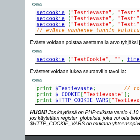
kopioi
setcookie
(
"Testievaste"
,
"Testi"
setcookie
(
"Testievaste"
,
"Testi"
setcookie
(
"Testievaste"
,
"Testi"
// eväste vanhenee tunnin kuluttu
Eväste voidaan poistaa asettamalla arvo tyhjäksi
kopioi
setcookie
(
"TestCookie"
,
""
,
time
Evästeet voidaan lukea seuraavilla tavoilla:
kopioi
print
 $Testievaste
;
// to
print
 $_COOKIE
[
"Testievaste"
]
;
print
 $HTTP_COOKIE_VARS
[
"Testieva
HUOM!
Jos käytössä on PHP-tulkista versio 4.10 
jos käytetään register_globalsia, joka voi olla tieto
$HTTP_COOKIE_VARS on mukana yhteensopivuu