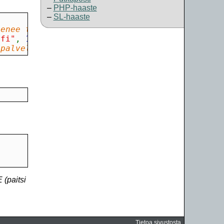
PHP-haaste
SL-haaste
henee tunnin kuluttua
.fi"
,
 1
)
;
 palvelimen toimialue on lut.fi ja kansio ~ma
 (paitsi
Tietoa sivustosta