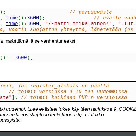
)
;
// peruseväste
,
time
(
)
+
3600
)
;
// eväste van
,
time
(
)
+
3600
,
"/~matti.meikalainen/"
,
".lut
a, vaatii suojattua yhteyttä, lähetetään jos
 ja määrittämällä se vanhentuneeksi.
(
)
-
 3600
)
;
imii, jos register_globals on päällä
// toimii versiossa 4.10 tai uudemmissa
ste"
]
;
// toimii kaikissa PHP:n versioissa
tai uudempi, tulee evästeet lukea käyttäen taulukkoa $_COOKIE
turvariski, jos skripti on tehty huonosti). Taulukko
ssyistä.