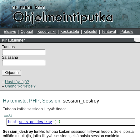
Etusivu
Oppaat
Koodivinkit
Keskustelu
Kilpailut
Tehtävät
Palaute
Kirjautuminen
–
Tunnus
Salasana
Kirjaudu
Uusi käyttäjä?
Unohditko tietosi?
Hakemisto
:
PHP
:
Session
: session_destroy
Tuhoaa kaikki sessioon liittyvät tiedot
kopioi
bool 
session_destroy
(
)
Session_destroy
funktio tuhoaa kaiken sessioon liittyvän tiedon. Se ei poista
mitään muuttujia, jotka liittyvät sessioon, eikä poista session cookieta.