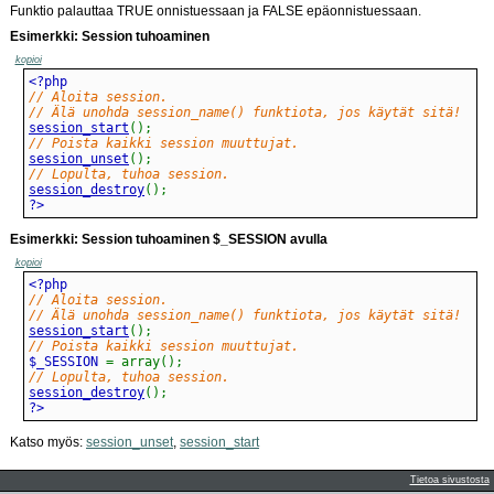
Funktio palauttaa TRUE onnistuessaan ja FALSE epäonnistuessaan.
Esimerkki: Session tuhoaminen
kopioi
// Aloita session.
// Älä unohda session_name() funktiota, jos käytät sitä!
session_start
(
)
;
// Poista kaikki session muuttujat.
session_unset
(
)
;
// Lopulta, tuhoa session.
session_destroy
(
)
;
?>
Esimerkki: Session tuhoaminen $_SESSION avulla
kopioi
// Aloita session.
// Älä unohda session_name() funktiota, jos käytät sitä!
session_start
(
)
;
// Poista kaikki session muuttujat.
$_SESSION 
=
array
(
)
;
// Lopulta, tuhoa session.
session_destroy
(
)
;
?>
Katso myös:
session_unset
,
session_start
Tietoa sivustosta