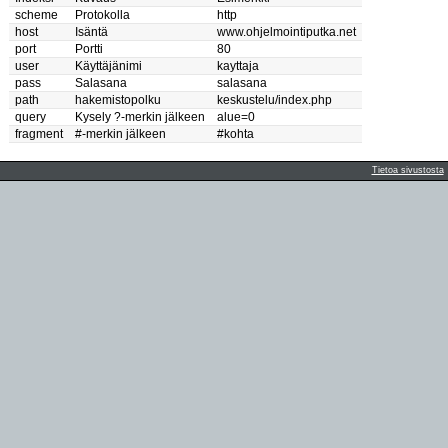
scheme
Protokolla
http
host
Isäntä
www.ohjelmointiputka.net
port
Portti
80
user
Käyttäjänimi
kayttaja
pass
Salasana
salasana
path
hakemistopolku
keskustelu/index.php
query
Kysely ?-merkin jälkeen
alue=0
fragment
#-merkin jälkeen
#kohta
Tietoa sivustosta