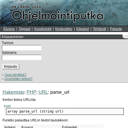
Etusivu
Oppaat
Koodivinkit
Keskustelu
Kilpailut
Tehtävät
Palaute
Kirjautuminen
–
Tunnus
Salasana
Kirjaudu
Uusi käyttäjä?
Unohditko tietosi?
Hakemisto
:
PHP
:
URL
: parse_url
Kertoo tietoa URLista
kopioi
array parse_url (string url)
Funktio palauttaa URLin tiedot taulukkoon.
Indeksi
Kuvaus
Esimerkki