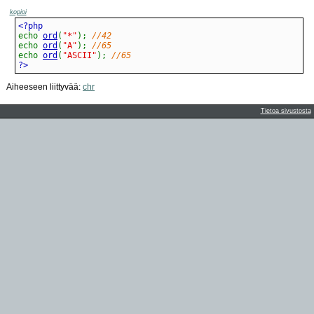
kopioi
echo
ord
(
"*"
)
;
//42
echo
ord
(
"A"
)
;
//65
echo
ord
(
"ASCII"
)
;
//65
?>
Aiheeseen liittyvää:
chr
Tietoa sivustosta