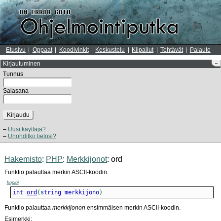
Etusivu
Oppaat
Koodivinkit
Keskustelu
Kilpailut
Tehtävät
Palaute
Kirjautuminen
–
Tunnus
Salasana
Kirjaudu
Uusi käyttäjä?
Unohditko tietosi?
Hakemisto
:
PHP
:
Merkkijonot
: ord
Funktio palauttaa merkin ASCII-koodin.
kopioi
int 
ord
(
string merkkijono
)
Funktio palauttaa
merkkijonon
ensimmäisen merkin ASCII-koodin.
Esimerkki: