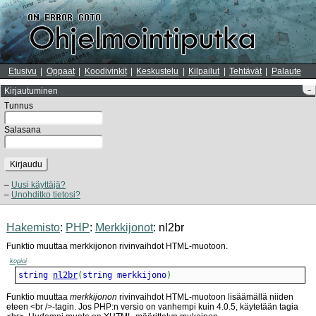
Etusivu
Oppaat
Koodivinkit
Keskustelu
Kilpailut
Tehtävät
Palaute
Kirjautuminen
–
Tunnus
Salasana
Kirjaudu
Uusi käyttäjä?
Unohditko tietosi?
Hakemisto
:
PHP
:
Merkkijonot
: nl2br
Funktio muuttaa merkkijonon rivinvaihdot HTML-muotoon.
kopioi
string 
nl2br
(
string merkkijono
)
Funktio muuttaa
merkkijonon
rivinvaihdot HTML-muotoon lisäämällä niiden
eteen <br />-tagin. Jos PHP:n versio on vanhempi kuin 4.0.5, käytetään tagia