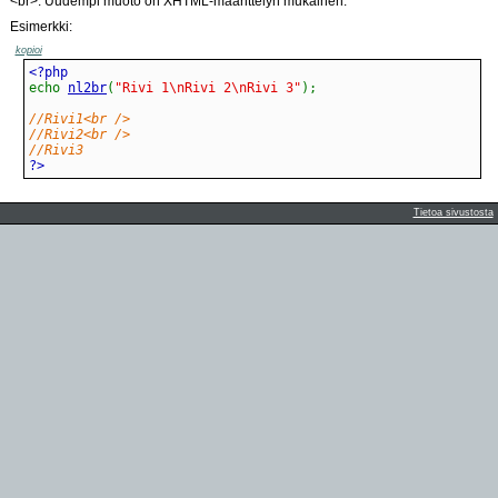
<br>. Uudempi muoto on XHTML-määrittelyn mukainen.
Esimerkki:
kopioi
echo
nl2br
(
"Rivi 1\nRivi 2\nRivi 3"
)
;
//Rivi1<br />
//Rivi2<br />
//Rivi3
?>
Tietoa sivustosta