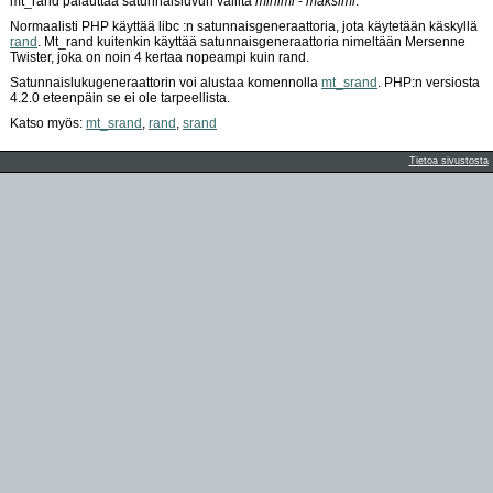
mt_rand palauttaa satunnaisluvun väliltä
minimi
-
maksimi
.
Normaalisti PHP käyttää libc :n satunnaisgeneraattoria, jota käytetään käskyllä
rand
. Mt_rand kuitenkin käyttää satunnaisgeneraattoria nimeltään Mersenne
Twister, joka on noin 4 kertaa nopeampi kuin rand.
Satunnaislukugeneraattorin voi alustaa komennolla
mt_srand
. PHP:n versiosta
4.2.0 eteenpäin se ei ole tarpeellista.
Katso myös:
mt_srand
,
rand
,
srand
Tietoa sivustosta