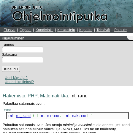
Etusivu
Oppaat
Koodivinkit
Keskustelu
Kilpailut
Tehtävät
Palaute
Kirjautuminen
–
Tunnus
Salasana
Kirjaudu
Uusi käyttäjä?
Unohditko tietosi?
Hakemisto
:
PHP
:
Matematiikka
: mt_rand
Palauttaa satunnaisluvun.
kopioi
int 
mt_rand
(
[
int minimi
,
 int maksimi
]
)
Palauttaa satunnaisluvun. Jos arvoja
minimi
ja
maksimi
ei ole annettu, mt_rand
palauttaa satunnaisluvun väliltä 0 ja
RAND_MAX
. Jos ne on määritelty,