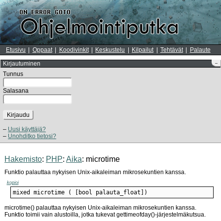
Etusivu
Oppaat
Koodivinkit
Keskustelu
Kilpailut
Tehtävät
Palaute
Kirjautuminen
–
Tunnus
Salasana
Kirjaudu
Uusi käyttäjä?
Unohditko tietosi?
Hakemisto
:
PHP
:
Aika
: microtime
Funktio palauttaa nykyisen Unix-aikaleiman mikrosekuntien kanssa.
kopioi
mixed microtime ( [bool palauta_float])
microtime() palauttaa nykyisen Unix-aikaleiman mikrosekuntien kanssa.
Funktio toimii vain alustoilla, jotka tukevat gettimeofday()-järjestelmäkutsua.