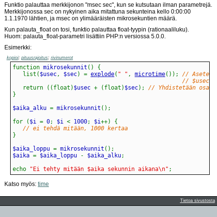
Funktio palauttaa merkkijonon "msec sec", kun se kutsutaan ilman parametrejä.
Merkkijonossa sec on nykyinen aika mitattuna sekunteina kello 0:00:00
1.1.1970 lähtien, ja msec on ylimääräisten mikrosekuntien määrä.
Kun palauta_float on tosi, funktio palauttaa float-tyypin (rationaaliluku).
Huom: palauta_float-parametri lisättiin PHP:n versiossa 5.0.0.
Esimerkki:
kopioi
;
pituusrajoitus
;
rivinumerot
function
 mikrosekunnit
(
)
{
list
(
$usec
,
 $sec
)
=
explode
(
" "
,
microtime
(
)
)
;
// Aseteta
// $usec j
return
(
(float)
$usec 
+
(float)
$sec
)
;
// Yhdistetään osat 
}
$aika_alku 
=
 mikrosekunnit
(
)
;
for
(
$i 
=
 0
;
 $i 
<
 1000
;
 $i
++
)
{
// ei tehdä mitään, 1000 kertaa
}
$aika_loppu 
=
 mikrosekunnit
(
)
;
$aika 
=
 $aika_loppu 
-
 $aika_alku
;
echo
"Ei tehty mitään $aika sekunnin aikana\n"
;
Katso myös:
time
Tietoa sivustosta