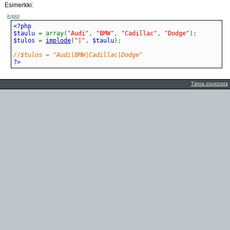
Esimerkki:
kopioi
$taulu 
=
array
(
"Audi"
,
"BMW"
,
"Cadillac"
,
"Dodge"
)
;
$tulos 
=
implode
(
"|"
,
 $taulu
)
;
//$tulos = "Audi|BMW|Cadillac|Dodge"
?>
Tietoa sivustosta