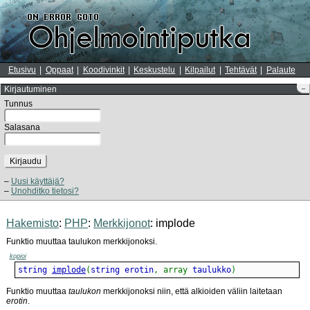
Etusivu
Oppaat
Koodivinkit
Keskustelu
Kilpailut
Tehtävät
Palaute
Kirjautuminen
–
Tunnus
Salasana
Kirjaudu
Uusi käyttäjä?
Unohditko tietosi?
Hakemisto
:
PHP
:
Merkkijonot
: implode
Funktio muuttaa taulukon merkkijonoksi.
kopioi
string 
implode
(
string erotin
,
array
 taulukko
)
Funktio muuttaa
taulukon
merkkijonoksi niin, että alkioiden väliin laitetaan
erotin
.