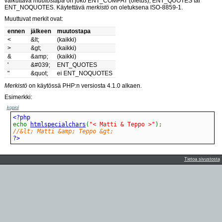
vaikuttava
muutostapa
on joko ENT_COMPAT (oletus), ENT_QUOTES tai
ENT_NOQUOTES. Käytettävä
merkistö
on oletuksena ISO-8859-1.
Muuttuvat merkit ovat:
ennen
jälkeen
muutostapa
<
&lt;
(kaikki)
>
&gt;
(kaikki)
&
&amp;
(kaikki)
'
&#039;
ENT_QUOTES
"
&quot;
ei ENT_NOQUOTES
Merkistö
on käytössä PHP:n versiosta 4.1.0 alkaen.
Esimerkki:
kopioi
echo
htmlspecialchars
(
"< Matti & Teppo >"
)
;
//&lt; Matti &amp; Teppo &gt;
?>
Tietoa sivustosta