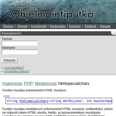
Etusivu
Oppaat
Koodivinkit
Keskustelu
Kilpailut
Tehtävät
Palaute
Kirjautuminen
–
Tunnus
Salasana
Kirjaudu
Uusi käyttäjä?
Unohditko tietosi?
Hakemisto
:
PHP
:
Merkkijonot
: htmlspecialchars
Funktio muuttaa erikoismerkit HTML-muotoon.
kopioi
string 
htmlspecialchars
(
string merkkijono
[
,
 int muutostapa 
[
Funktio muuttaa
merkkijonon
erikoismerkit HTML-muotoon, entiteeteiksi, jolloin
ne näkyvät oikein HTML-sivulla. Heitto- ja lainausmerkkien muutoksiin