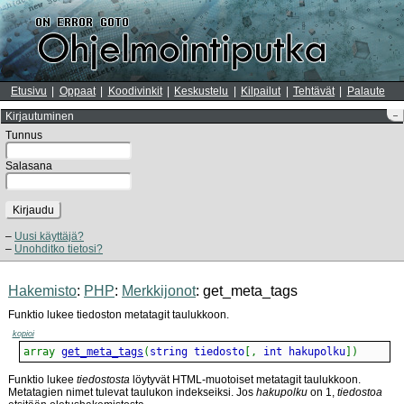
Etusivu
Oppaat
Koodivinkit
Keskustelu
Kilpailut
Tehtävät
Palaute
Kirjautuminen
–
Tunnus
Salasana
Kirjaudu
Uusi käyttäjä?
Unohditko tietosi?
Hakemisto
:
PHP
:
Merkkijonot
: get_meta_tags
Funktio lukee tiedoston metatagit taulukkoon.
kopioi
array
get_meta_tags
(
string tiedosto
[
,
 int hakupolku
]
)
Funktio lukee
tiedostosta
löytyvät HTML-muotoiset metatagit taulukkoon.
Metatagien nimet tulevat taulukon indekseiksi. Jos
hakupolku
on 1,
tiedostoa