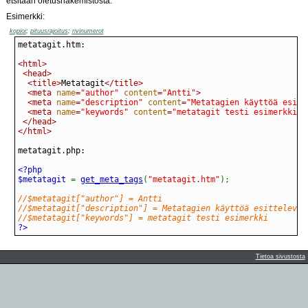
etsitään oletushakemistosta.
Esimerkki:
kopioi
;
pituusrajoitus
;
rivinumerot
<html>
<head>
<title>
Metatagit
</title>
<meta 
name
=
"author"
content
=
"Antti"
>
<meta 
name
=
"description"
content
=
"Metatagien käyttöä esitt
<meta 
name
=
"keywords"
content
=
"metatagit testi esimerkki"
>
</head>
</html>
$metatagit 
=
get_meta_tags
(
"metatagit.htm"
)
;
//$metatagit["author"] = Antti
//$metatagit["description"] = Metatagien käyttöä esittelevä 
//$metatagit["keywords"] = metatagit testi esimerkki
?>
Tietoa sivustosta